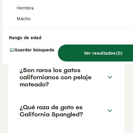
California, Estados Unidos. Según el censo
de 2020, la población era de 33,529
Hembra
personas, con una densidad aproximada de
1,027 habitantes por kilómetro cuadrado.
Macho
Rango de edad
¿California es estado o
país?
Guardar búsqueda
Ver resultados
(
0
)
¿Son raros los gatos
californianos con pelaje
moteado?
¿Qué raza de gato es
California Spangled?