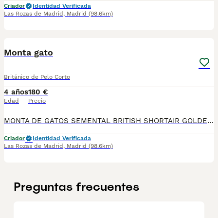
Criador
Identidad Verificada
Las Rozas de Madrid
,
Madrid
(98.6km)
1
Monta gato
Británico de Pelo Corto
4 años
180 €
Edad
Precio
MONTA DE GATOS SEMENTAL BRITISH SHORTAIR GOLDEN. Pelaje dorado espectacular, ojos azules intensos y excelente tipo de raza. Pedigri completo, testado negativo PKD, FIV y FeLV. Temperamento dulce perfecto para camadas GOLDEN de calidad. TLFNO. 679971075 Número de Microchip: 90021500095466 Núcleo Zoológico: ES 281271000009
Criador
Identidad Verificada
Las Rozas de Madrid
,
Madrid
(98.6km)
Preguntas frecuentes