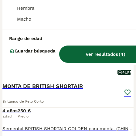
Hembra
PRO
Macho
Rango de edad
Guardar búsqueda
Ver resultados
(
4
)
4
1
MONTA DE BRITISH SHORTAIR
Británico de Pelo Corto
4 años
250 €
Edad
Precio
Semental BRITISH SHORTAIR GOLDEN para monta. (CHINCHILLA). Pelaje dorado expectacular, ojos azules intensos y excelente tipo de raza. Tlfno.: 679971075. PEDIGRI COMPLETO TESTADO NEGATIVO PKD, FIV Y FELV DULCE TEMPERAMENTO Perfecto para camadas GOLDEN de calidad. Nº Registro ES281271000009 Nº CHIP 90021500095466