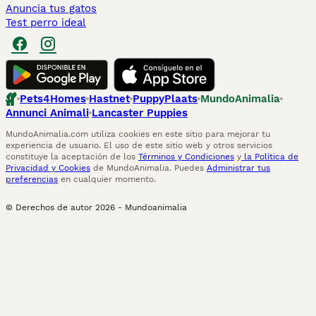
Anuncia tus gatos
Test perro ideal
Pets4Homes
Hastnet
PuppyPlaats
MundoAnimalia
Annunci Animali
Lancaster Puppies
MundoAnimalia.com utiliza cookies en este sitio para mejorar tu
experiencia de usuario. El uso de este sitio web y otros servicios
constituye la aceptación de los
Términos y Condiciones
y
la Política de
Privacidad y Cookies
de MundoAnimalia. Puedes
Administrar tus
preferencias
en cualquier momento.
© Derechos de autor
2026
-
Mundoanimalia