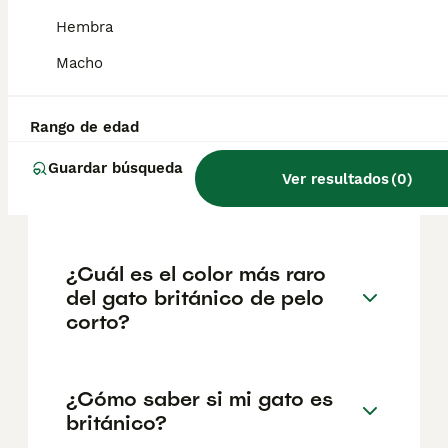
geográfica. Es fundamental acudir a
criadores responsables que garanticen la
Hembra
salud y el bienestar de los animales.
Informarse bien y comparar opciones antes
Macho
de comprometerse siempre es la mejor
decisión.
Rango de edad
Guardar búsqueda
¿Qué precio tiene un gato
Ver resultados
(
0
)
británico?
¿Cuál es el color más raro
del gato británico de pelo
corto?
¿Cómo saber si mi gato es
británico?