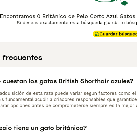
n otros animales de compañía. No es una raza exigente ni ruidos
 independiente sin llegar a ser distante, y suele mostrar su a
l. Es una raza robusta y longeva, ideal para quienes buscan
Encontramos 0 Británico de Pelo Corto Azul Gatos
Si deseas exactamente esta búsqueda guarda tu búsqu
Guardar búsque
 frecuentes
cuestan los gatos British Shorthair azules?
adquisición de esta raza puede variar según factores como el p
 Es fundamental acudir a criadores responsables que garantice
arar opciones antes de comprometerse siempre es la mejor d
cio tiene un gato británico?