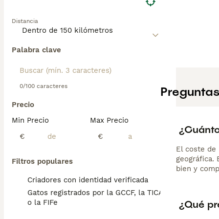
convivir bien co
propio ritmo. Es
Distancia
cepillado semana
Palabra clave
0/100 caracteres
Preguntas
Precio
Min Precio
Max Precio
¿Cuánto 
€
€
El coste de 
geográfica.
Filtros populares
bien y comp
Criadores con identidad verificada
Gatos registrados por la GCCF, la TICA
¿Qué pre
o la FIFe