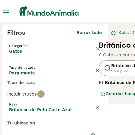
Filtros
Borrar todo
Gatos
B
Británico
Categorías
Gatos
0 Gatos encontr
Británico 
Tipo de listado
Sólo puro
Para monta
Tipo de raza
El
Británico de 
Británico de Pel
Guardar bús
Incluir cruces
grandes ojos do
de los gatos de
Raza
francés — ambas
Británico de Pelo Corto Azul
Shorthair y el C
Tu ubicación
El British Blue 
suave al tacto. 