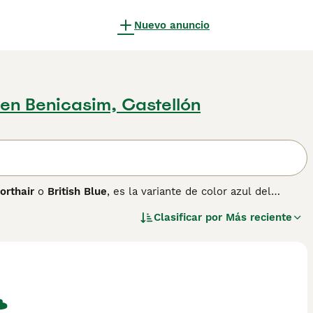
Nuevo anuncio
en Benicasim, Castellón
orthair
o
British Blue
, es la variante de color azul del
aje azul grisáceo de tonalidad uniforme, combinado con sus
Clasificar por
Más reciente
ieren un aspecto inconfundible que lo ha convertido en uno
n ocasiones se lo compara con el
Chartreux
de origen
s de ser separadas de nuevo en 1977 —, el Blue British
 un pelaje denso, esponjoso y de textura especialmente
e con los niños, cómodo en hogares tranquilos y capaz de