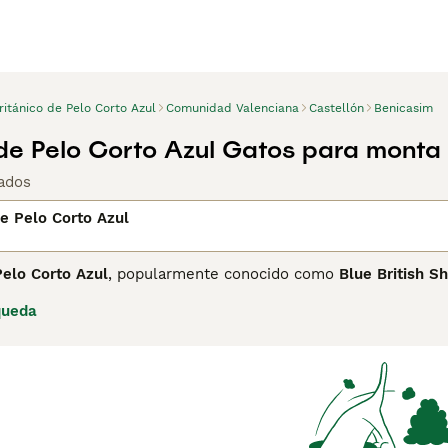
ritánico de Pelo Corto Azul
Comunidad Valenciana
Castellón
Benicasim
 de Pelo Corto Azul Gatos para monta
ados
de Pelo Corto Azul
Pelo Corto Azul
, popularmente conocido como
Blue British Sh
o Corto y la más icónica y reconocida de toda la raza. Su pel
queda
rados o cobrizos y su expresión serena y redondeada, le conf
 raza más populares en España y en todo el mundo. Aunque e
 razas fueron unificadas brevemente por la FIFE en 1967 ante
hartreux son razas distintas con características propias.
es un gato fornido, de constitución robusta y musculosa, con
Su carácter es sereno, equilibrado y muy adaptable: tolerant