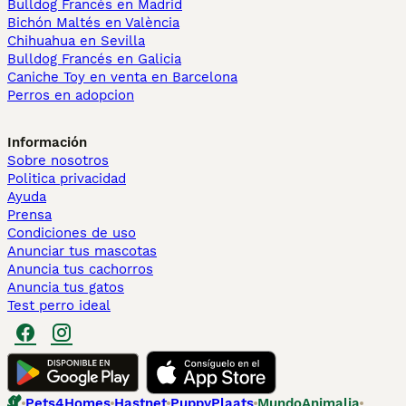
Bulldog Francés en Madrid
Bichón Maltés en València
Chihuahua en Sevilla
Bulldog Francés en Galicia
Caniche Toy en venta en Barcelona
Perros en adopcion
Información
Sobre nosotros
Politica privacidad
Ayuda
Prensa
Condiciones de uso
Anunciar tus mascotas
Anuncia tus cachorros
Anuncia tus gatos
Test perro ideal
Pets4Homes
Hastnet
PuppyPlaats
MundoAnimalia