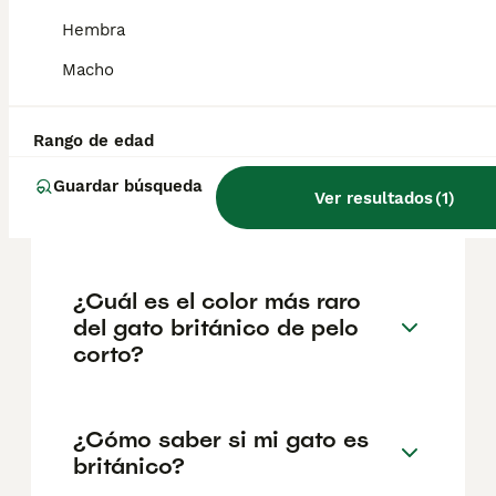
criadores responsables que garanticen la
Hembra
salud y el bienestar de los animales.
Informarse bien y comparar opciones antes
Macho
de comprometerse siempre es la mejor
decisión.
Rango de edad
¿Qué precio tiene un gato
Guardar búsqueda
Ver resultados
(
1
)
británico?
¿Cuál es el color más raro
del gato británico de pelo
corto?
¿Cómo saber si mi gato es
británico?