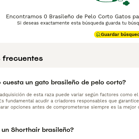
ter es sociable, juguetón y curioso, con una inteligencia viv
con su familia, que se lleva bien con niños y otros animales
nvierte en un gato generalmente sano y longevo.
Encontramos 0 Brasileño de Pelo Corto Gatos p
Si deseas exactamente esta búsqueda guarda tu búsqu
Guardar búsque
 frecuentes
 cuesta un gato brasileño de pelo corto?
adquisición de esta raza puede variar según factores como el p
 Es fundamental acudir a criadores responsables que garantice
arar opciones antes de comprometerse siempre es la mejor d
 un Shorthair brasileño?