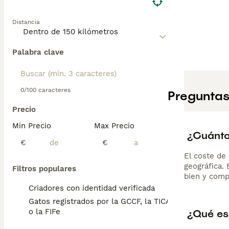
Siamés. Su carác
gato afectuoso 
Distancia
callejeros lo co
Palabra clave
0/100 caracteres
Preguntas
Precio
Min Precio
Max Precio
¿Cuánto
€
€
El coste de 
geográfica.
Filtros populares
bien y comp
Criadores con identidad verificada
Gatos registrados por la GCCF, la TICA
¿Qué es
o la FIFe