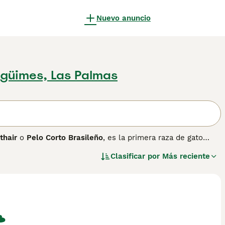
Nuevo anuncio
güimes, Las Palmas
thair
o
Pelo Corto Brasileño
, es la primera raza de gato
enzó en 1985, cuando el criador Paulo Samuel Ruschi
Clasificar por
Más reciente
conocidos localmente como
gatos brasileiros
, con el objetivo
ida por la Federación Internacional Felina (FIFe) y es
.
 una musculatura bien definida y una expresión elegante. Su
 en todos los colores y patrones reconocidos. A diferencia
n aspecto más fino y elegante, sin llegar a la delgadez del