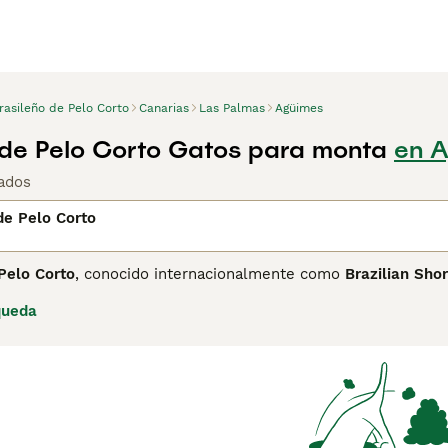
rasileño de Pelo Corto
Canarias
Las Palmas
Agüimes
 de Pelo Corto Gatos para monta
en A
ados
de Pelo Corto
Pelo Corto
, conocido internacionalmente como
Brazilian Shor
asil en recibir reconocimiento internacional. Su historia com
queda
oyecto de selección a partir de gatos callejeros de Brasil, 
us características en una raza reconocible. La raza fue reconoc
 país de origen por la Federação Brasileira do Gato (BRAGAR)
Pelo Corto es un gato de tamaño mediano, esbelto y ágil, con
so y brillante requiere un mantenimiento mínimo y se presenta
e pelo corto como el American Shorthair, el Brasileño tiene u