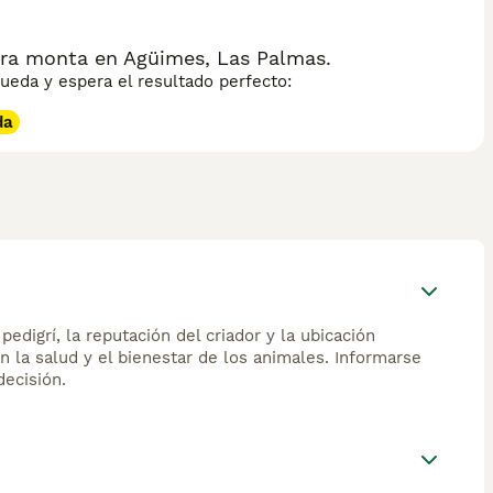
a que lo lleva a explorar su entorno con entusiasmo. Es un
 de compañía. Su robustez heredada de sus antepasados
ara monta en Agüimes, Las Palmas.
eda y espera el resultado perfecto:
da
edigrí, la reputación del criador y la ubicación
n la salud y el bienestar de los animales. Informarse
ecisión.