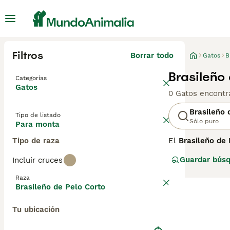
Filtros
Borrar todo
Gatos
B
Brasileño
Categorías
Gatos
0 Gatos encontr
Brasileño 
Tipo de listado
Sólo puro
Para monta
Tipo de raza
El
Brasileño de 
originaria de Br
Guardar bús
Incluir cruces
emprendió un pr
de estabilizar s
Raza
gestionada en su
Brasileño de Pelo Corto
El Brasileño de 
Tu ubicación
pelaje corto, li
de otras razas d