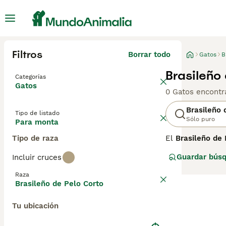
Filtros
Borrar todo
Gatos
B
Brasileño
Categorías
Gatos
0 Gatos encontr
Brasileño 
Tipo de listado
Sólo puro
Para monta
Tipo de raza
El
Brasileño de 
originaria de Br
Guardar bús
Incluir cruces
emprendió un pr
de estabilizar s
Raza
gestionada en su
Brasileño de Pelo Corto
El Brasileño de 
Tu ubicación
pelaje corto, li
de otras razas d