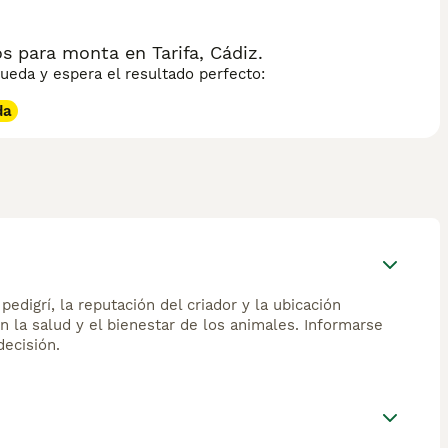
a que lo lleva a explorar su entorno con entusiasmo. Es un
 de compañía. Su robustez heredada de sus antepasados
 para monta en Tarifa, Cádiz.
eda y espera el resultado perfecto:
da
edigrí, la reputación del criador y la ubicación
n la salud y el bienestar de los animales. Informarse
ecisión.