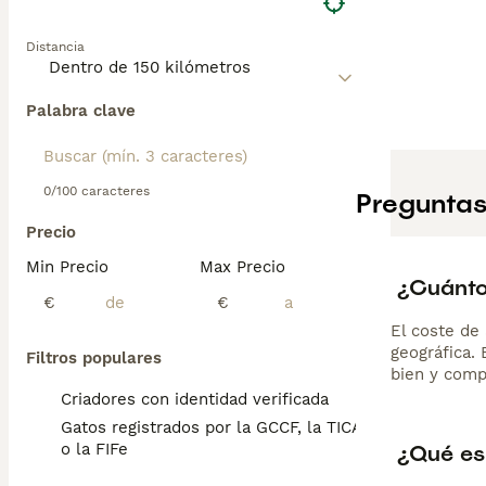
Siamés. Su carác
gato afectuoso 
Distancia
callejeros lo co
Palabra clave
0/100 caracteres
Preguntas
Precio
Min Precio
Max Precio
¿Cuánto
€
€
El coste de 
geográfica.
Filtros populares
bien y comp
Criadores con identidad verificada
Gatos registrados por la GCCF, la TICA
¿Qué es
o la FIFe