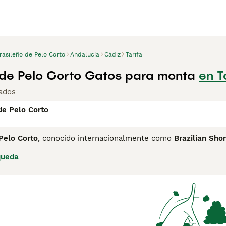
rasileño de Pelo Corto
Andalucía
Cádiz
Tarifa
 de Pelo Corto Gatos para monta
en T
ados
de Pelo Corto
Pelo Corto
, conocido internacionalmente como
Brazilian Shor
asil en recibir reconocimiento internacional. Su historia com
queda
oyecto de selección a partir de gatos callejeros de Brasil, 
us características en una raza reconocible. La raza fue reconoc
 país de origen por la Federação Brasileira do Gato (BRAGAR)
Pelo Corto es un gato de tamaño mediano, esbelto y ágil, con
so y brillante requiere un mantenimiento mínimo y se presenta
e pelo corto como el American Shorthair, el Brasileño tiene u