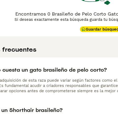
ter es sociable, juguetón y curioso, con una inteligencia viv
con su familia, que se lleva bien con niños y otros animales
nvierte en un gato generalmente sano y longevo.
Encontramos 0 Brasileño de Pelo Corto Gatos
Si deseas exactamente esta búsqueda guarda tu búsqu
Guardar búsque
 frecuentes
 cuesta un gato brasileño de pelo corto?
adquisición de esta raza puede variar según factores como el p
 Es fundamental acudir a criadores responsables que garantice
arar opciones antes de comprometerse siempre es la mejor d
 un Shorthair brasileño?