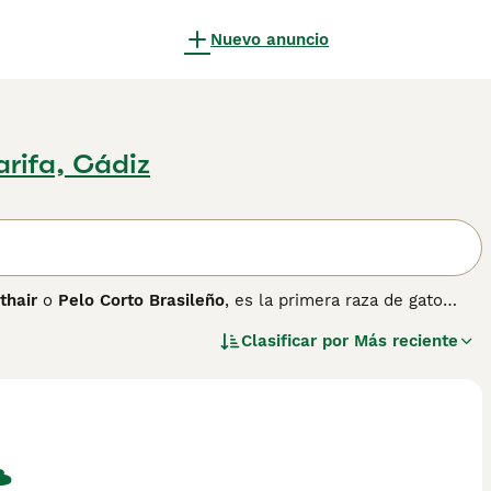
Nuevo anuncio
arifa, Cádiz
thair
o
Pelo Corto Brasileño
, es la primera raza de gato
enzó en 1985, cuando el criador Paulo Samuel Ruschi
Clasificar por
Más reciente
conocidos localmente como
gatos brasileiros
, con el objetivo
ida por la Federación Internacional Felina (FIFe) y es
.
 una musculatura bien definida y una expresión elegante. Su
 en todos los colores y patrones reconocidos. A diferencia
n aspecto más fino y elegante, sin llegar a la delgadez del