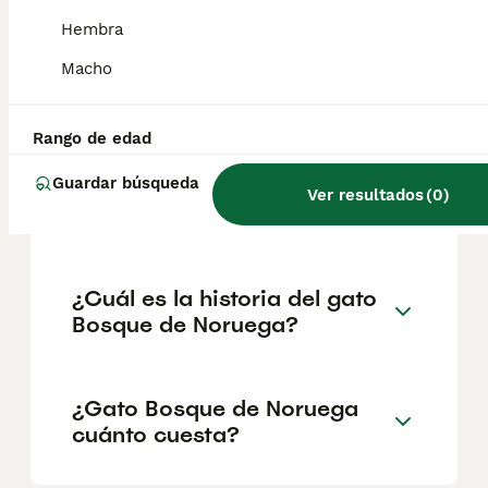
geográfica. Es fundamental acudir a
criadores responsables que garanticen la
Hembra
salud y el bienestar de los animales.
Informarse bien y comparar opciones antes
Macho
de comprometerse siempre es la mejor
decisión.
Rango de edad
Guardar búsqueda
¿Cómo son los gatos en el
Ver resultados
(
0
)
bosque de Noruega?
¿Cuál es la historia del gato
Bosque de Noruega?
¿Gato Bosque de Noruega
cuánto cuesta?