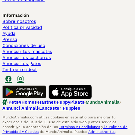
Información
Sobre nosotros
Politica privacidad
Ayuda
Prensa
Condiciones de uso
Anunciar tus mascotas
Anuncia tus cachorros
Anuncia tus gatos
Test perro ideal
Pets4Homes
Hastnet
PuppyPlaats
MundoAnimalia
Annunci Animali
Lancaster Puppies
MundoAnimalia.com utiliza cookies en este sitio para mejorar tu
experiencia de usuario. El uso de este sitio web y otros servicios
constituye la aceptación de los
Términos y Condiciones
y
la Política de
Privacidad y Cookies
de MundoAnimalia. Puedes
Administrar tus