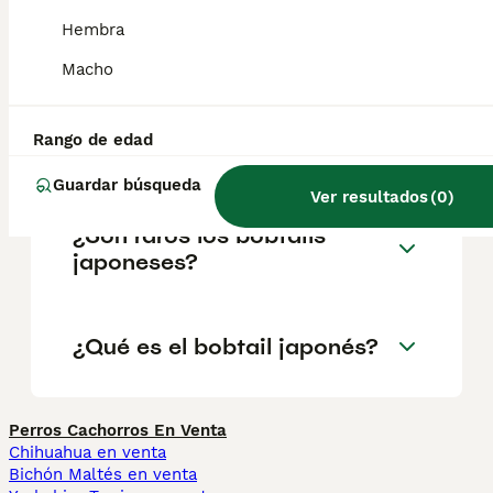
que las hembras. Son gatos largos y
delgados con músculos muy desarrollados
Hembra
que les permiten saltar grandes alturas.
Macho
¿Cuánto vale un bobtail
Rango de edad
japonés?
Guardar búsqueda
Ver resultados
(
0
)
¿Son raros los bobtails
japoneses?
¿Qué es el bobtail japonés?
Perros Cachorros En Venta
Chihuahua en venta
Bichón Maltés en venta