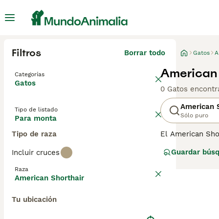
Filtros
Borrar todo
Gatos
A
American 
Categorías
Gatos
0 Gatos encontr
American S
Tipo de listado
Sólo puro
Para monta
Tipo de raza
El American Shor
ser más pequeña
Guardar bús
Incluir cruces
conocidos por se
American Shorth
Raza
estos encantado
American Shorthair
disponibles en 
raza de gato.
Tu ubicación