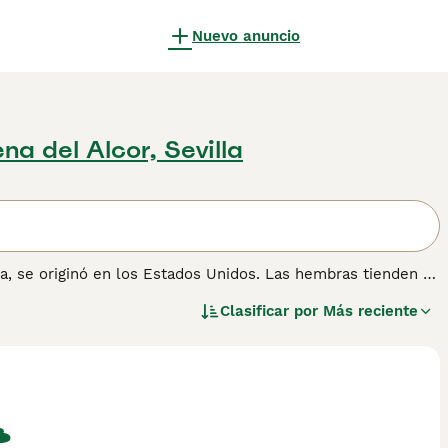
Nuevo anuncio
na del Alcor, Sevilla
a, se originó en los Estados Unidos. Las hembras tienden a
 resistentes que son bastante duros al tacto. Son
Clasificar por
Más reciente
 naturaleza tranquila y cariñosa, que ha convertido al
 Sin embargo, si deseas compartir el hogar con uno de
a que no hay muchos American Shorthair bien educados
e American Shorthair para obtener información sobre esta