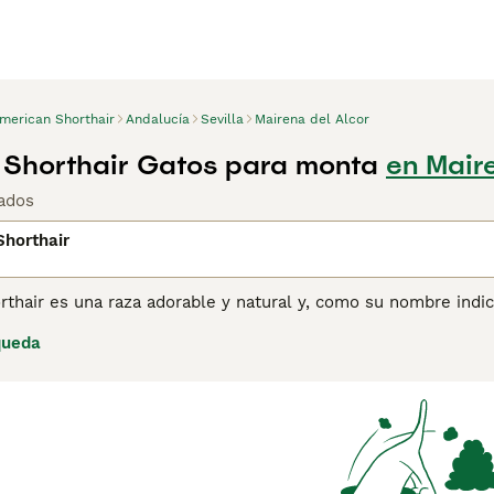
merican Shorthair
Andalucía
Sevilla
Mairena del Alcor
Shorthair Gatos para monta
en Maire
ados
horthair
thair es una raza adorable y natural y, como su nombre indic
s que los machos, pero ambos tienen pelajes extremadamente
queda
r maravillosos compañeros y mascotas de familia, gracias a su
air en una de las razas más populares en los Estados Unidos.
res gatos, deberás registrar tu interés con los criadores, y
España cada año. Lee nuestra página de consejos de compra d