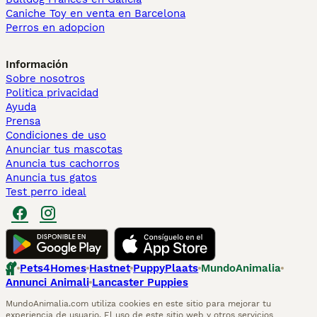
Caniche Toy en venta en Barcelona
Perros en adopcion
Información
Sobre nosotros
Politica privacidad
Ayuda
Prensa
Condiciones de uso
Anunciar tus mascotas
Anuncia tus cachorros
Anuncia tus gatos
Test perro ideal
Pets4Homes
Hastnet
PuppyPlaats
MundoAnimalia
Annunci Animali
Lancaster Puppies
MundoAnimalia.com utiliza cookies en este sitio para mejorar tu
experiencia de usuario. El uso de este sitio web y otros servicios