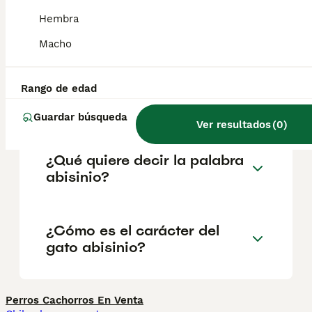
cuneiforme redondeada, con pequeños
Hembra
mechones en las puntas de las orejas y ojos
grandes y almendrados.
Macho
¿Cuánto cuesta el gato
Rango de edad
abisinio?
Guardar búsqueda
Ver resultados
(
0
)
¿Qué quiere decir la palabra
abisinio?
¿Cómo es el carácter del
gato abisinio?
Perros Cachorros En Venta