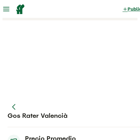
Publi
Gos Rater Valencià
Precio Promedio