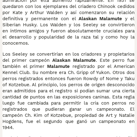
admiración por ella aumentó rápidamente. En 1931 se
quedaron con los ejemplares del criadero Chinook cedidos
por Kate y Arthur Walden y así comenzaron su relación
definitiva y permanente con el
Alaskan Malamute
y el
Siberian Husky. Los Walden y los Seeley se convirtieron
en íntimos amigos y fueron absolutamente cruciales para
el desarrollo y popularidad de la raza tal y como hoy la
conocemos.
Los Seeley se convertirían en los criadores y propietarios
del primer campeón
Alaskan Malamute
. Este perro fue
también el primer
Malamute
registrado por el American
Kennel Club. Su nombre era Ch. Gripp of Yukon. Otros dos
perros registrados entonces fueron Rowdy of Nome y Taku
of Kotzebue. Al principio, los perros de origen desconocido
eran admitidos para el registro si podían sumar una cierta
cantidad de puntos en las exposiciones caninas. Esta regla
luego fue cambiada para permitir la cría con perros no
registrados que pudieran ganar un campeonato. El
campeón Ch. Kim of Kotzebue, propiedad de Art y Natalie
Hogdens, fue el segundo que ganó un campeonato en
1944.