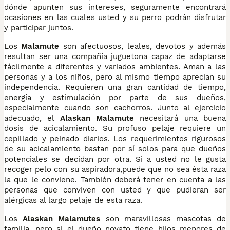
dónde apunten sus intereses, seguramente encontrará
ocasiones en las cuales usted y su perro podrán disfrutar
y participar juntos.
Los
Malamute
son afectuosos, leales, devotos y además
resultan ser una compañía juguetona capaz de adaptarse
fácilmente a diferentes y variados ambientes. Aman a las
personas y a los niños, pero al mismo tiempo aprecian su
independencia. Requieren una gran cantidad de tiempo,
energía y estimulación por parte de sus dueños,
especialmente cuando son cachorros. Junto al ejercicio
adecuado, el
Alaskan Malamute
necesitará una buena
dosis de acicalamiento. Su profuso pelaje requiere un
cepillado y peinado diarios. Los requerimientos rigurosos
de su acicalamiento bastan por sí solos para que dueños
potenciales se decidan por otra. Si a usted no le gusta
recoger pelo con su aspiradora,puede que no sea ésta raza
la que le conviene. También deberá tener en cuenta a las
personas que conviven con usted y que pudieran ser
alérgicas al largo pelaje de esta raza.
Los
Alaskan Malamutes
son maravillosas mascotas de
familia, pero si el dueño novato tiene hijos menores de