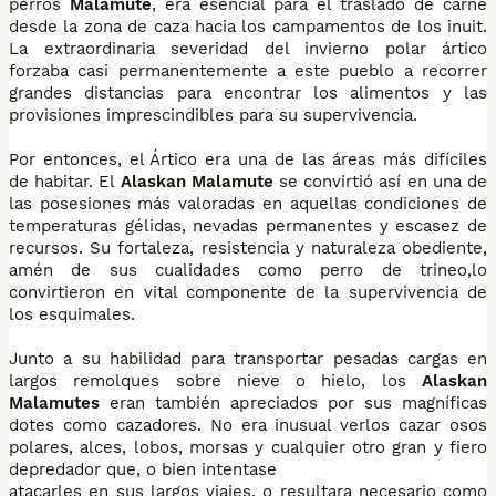
perros
Malamute
, era esencial para el traslado de carne
desde la zona de caza hacia los campamentos de los inuit.
La extraordinaria severidad del invierno polar ártico
forzaba casi permanentemente a este pueblo a recorrer
grandes distancias para encontrar los alimentos y las
provisiones imprescindibles para su supervivencia.
Por entonces, el Ártico era una de las áreas más difíciles
de habitar. El
Alaskan Malamute
se convirtió así en una de
las posesiones más valoradas en aquellas condiciones de
temperaturas gélidas, nevadas permanentes y escasez de
recursos. Su fortaleza, resistencia y naturaleza obediente,
amén de sus cualidades como perro de trineo,lo
convirtieron en vital componente de la supervivencia de
los esquimales.
Junto a su habilidad para transportar pesadas cargas en
largos remolques sobre nieve o hielo, los
Alaskan
Malamutes
eran también apreciados por sus magníficas
dotes como cazadores. No era inusual verlos cazar osos
polares, alces, lobos, morsas y cualquier otro gran y fiero
depredador que, o bien intentase
atacarles en sus largos viajes, o resultara necesario como