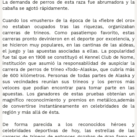
La demanda de perros de esta raza fue abrumadora y la
cabaña se agotó rápidamente.
Cuando los «mushers» de la época de la «fiebre del oro»
no estaban ocupados tras las riquezas, organizaban
carreras de trineos. Como pasatiempo favorito, estas
carreras pronto devinieron en el deporte por excelencia, y
se hicieron muy populares, en las cantinas de las aldeas,
el juego y las apuestas asociadas a ellas. La popularidad
fue tal que en 1908 se constituyó el Kennel Club de Nome,
institución que asumió la responsabilidad de auspiciar la
carrera de perros de trineo «Todo-Alaska», que cubría más
de 600 kilómetros. Personas de todas partes de Alaska y
sus vecindades reunían sus trineos y los perros más
veloces que podían encontrar para tomar parte en las
apuestas. Los ganadores de estas pruebas obtenían un
magnífico reconocimiento y premios en metálico,además
de convertirse instantáneamente en celebridades de la
región y más allá de ésta.
De forma parecida a los reconocidos héroes y
celebridades deportivas de hoy, las estrellas de las
carreras de trineos de entonces gozaban de gran fama en