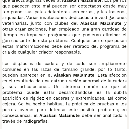
que afecta algunas veces al
Alaskan Malamute
. Los perros
que padecen este mal pueden ser detectados desde muy
temprano: sus patas delanteras son cortas, y las traseras,
arqueadas. Varias instituciones dedicadas a investigaciones
veterinarias, junto con clubes del
Alaskan Malamute
y
otras organizaciones, han empleado una gran cantidad de
tiempo en impulsar programas que pudieran eliminar el
gen causante de este problema. Cualquier perro que posea
estas malformaciones debe ser retirado del programa de
cría de cualquier criador responsable.
Las displasias de cadera y de codo son ampliamente
comunes en las razas de tamaño grande; por lo tanto,
pueden aparecer en el
Alaskan Malamute
. Esta afección
es el resultado de una estructuración anormal de la cadera
y sus articulaciones. Un síntoma común de que el
problema puede estar desarrollándose es la súbita
aparición de rigidez en caderas y extremidades, así como
cojera. Se ha hecho habitual la práctica de pruebas a los
perros jóvenes para detectar este posible problema; en
consecuencia, el
Alaskan Malamute
debe ser analizado a
través de radiografías.