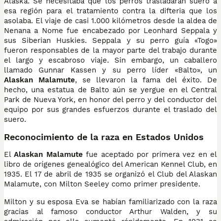
Alaska. Se necesitaba que los perros trasladaran suero a
esa región para el tratamiento contra la difteria que los
asolaba. El viaje de casi 1.000 kilómetros desde la aldea de
Nenana a Nome fue encabezado por Leonhard Seppala y
sus Siberian Huskies. Seppala y su perro guía «Togo»
fueron responsables de la mayor parte del trabajo durante
el largo y escabroso viaje. Sin embargo, un caballero
llamado Gunnar Kassen y su perro líder «Balto», un
Alaskan Malamute
, se llevaron la fama del éxito. De
hecho, una estatua de Balto aún se yergue en el Central
Park de Nueva York, en honor del perro y del conductor del
equipo por sus grandes esfuerzos durante el traslado del
suero.
Reconocimiento de la raza en Estados Unidos
El
Alaskan Malamute
fue aceptado por primera vez en el
libro de orígenes genealógico del American Kennel Club, en
1935. El 17 de abril de 1935 se organizó el Club del Alaskan
Malamute, con Milton Seeley como primer presidente.
Milton y su esposa Eva se habían familiarizado con la raza
gracias al famoso conductor Arthur Walden, y su