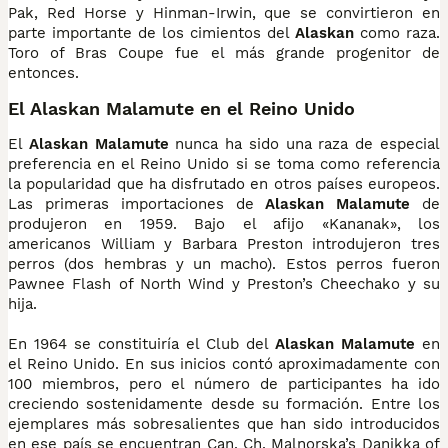
Pak, Red Horse y Hinman-Irwin, que se convirtieron en
parte importante de los cimientos del
Alaskan
como raza.
Toro of Bras Coupe fue el más grande progenitor de
entonces.
El Alaskan Malamute en el Reino Unido
El
Alaskan Malamute
nunca ha sido una raza de especial
preferencia en el Reino Unido si se toma como referencia
la popularidad que ha disfrutado en otros países europeos.
Las primeras importaciones de
Alaskan Malamute
de
produjeron en 1959. Bajo el afijo «Kananak», los
americanos William y Barbara Preston introdujeron tres
perros (dos hembras y un macho). Estos perros fueron
Pawnee Flash of North Wind y Preston’s Cheechako y su
hija.
En 1964 se constituiría el Club del
Alaskan Malamute
en
el Reino Unido. En sus inicios contó aproximadamente con
100 miembros, pero el número de participantes ha ido
creciendo sostenidamente desde su formación. Entre los
ejemplares más sobresalientes que han sido introducidos
en ese país se encuentran Can. Ch. Malnorska’s Danikka of