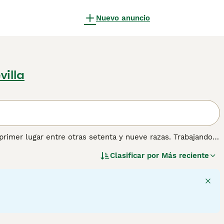
Nuevo anuncio
villa
primer lugar entre otras setenta y nueve razas. Trabajando
 en otras partes del mundo, el Border Collie siempre ha
Clasificar por
Más reciente
larmente adecuado para personas que llevan una vida activa
s más versátiles del mundo.
rmación sobre esta raza de perro.
4