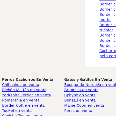
border 
border c
border collie blue
merle
border collie red merle
tricolor
border 
border c
border c
cachorros border collie
pelo cor
Perros Cachorros En Venta
Gatos y Gatitos En Venta
Chihuahua en venta
Bosque de Noruega en ven
Bichón Maltés en venta
Británico en venta
Yorkshire Terrier en venta
Sphynx en venta
Pomerania en venta
Bengalí en venta
Border Collie en venta
Maine Coon en venta
Teckel en venta
Persa en venta
Caniche Toy en venta