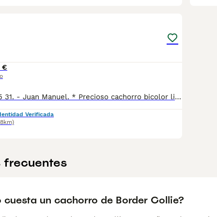
1
 €
o
-Tlfno. 625 49 75 31. - Juan Manuel. * Precioso cachorro bicolor listo para entregar. * Criamos a nuestros cachorros en un ambiente familiar, por lo que tienen sociabilización con niños y con otros. * Llevan vacunas al día según edad y también la desparasitación. * Se entregan con la cartilla veterinaria sellada por el veterinario. .
dentidad Verificada
38km)
 frecuentes
 cuesta un cachorro de Border Collie?