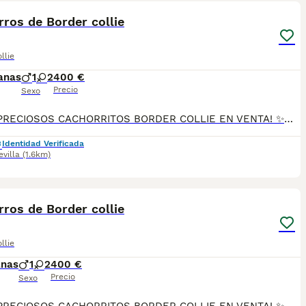
ros de Border collie
llie
anas
1
2
400 €
Precio
Sexo
🐶🍫✨ ¡PRECIOSOS CACHORRITOS BORDER COLLIE EN VENTA! ✨🍫🐶 🤎🤍 Dos hembras color CHOCOLATE Y BLANCO 💙🤍 Un macho color MERLE 🎂 2 meses de edad 👨‍👩‍👧‍👦 Padres: 🐾 DUKE (padre) 🐾 DAMA (madre) 📦 Se entregan con: 💉 Primera vacuna 🪱 Desparasitados 📘 Cartilla sanitaria 📝 Contrato de garantía ✅ Todo al día 🚚 Posibilidad de envío a toda la península 🇪🇸 📲 Más información y reservas: 📞 614 140 345
Identidad Verificada
evilla
(1.6km)
5
ros de Border collie
llie
anas
1
2
400 €
Precio
Sexo