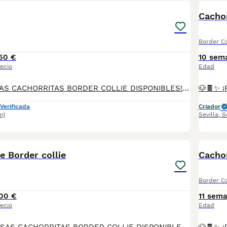
Cachor
Border Co
50 €
10 sem
ecio
Edad
🐶🖤🤍 ¡PRECIOSAS CACHORRITAS BORDER COLLIE DISPONIBLES! 🤎🐾 Tenemos 4 preciosas cachorritas de Border Collie listas para reservar: ✨ 3 de color tricolor ✨ 1 de color blanco y negro ✅ Cartilla sanitaria ✅ Primera vacuna puesta ✅ Desparasitadas ✅ Contrato de garantía ✅ Posibilidad de envío a toda la península Son cachorras muy cariñosas, inteligentes y con un excelente carácter, ideales tanto para compañía como para familias activas. 📞 Más información y reservas: 614 140 345
Verificada
Criador
m)
Sevilla
,
S
1
e Border collie
Cachor
Border Co
00 €
11 sem
ecio
Edad