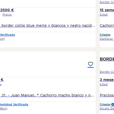
Border Co
2
500 €
15 sem
Precio
Edad
preciosa camada border collie blue merle y blancos y negro nacidos 19/05/2026 desparacitados interna externamente revisión veterinaria vacunación al día cartilla de vacunación dóciles y nobles criados en ambiente familiar listos para entrega 1 hembra blue merle 400€ 1 hembra blue merle ojos celeste 500€
Verificada
Criador
7km)
Sanlúcar
2
BORDE
Border Co
 €
3 mese
o
Edad
-Tlfno 625 49 75 31. - Juan Manuel. * Cachorro macho blanco y negro disponible. * Se entrega vacunado y desparasitado con la cartilla veterinaria. * Hacemos revisión veterinaria completa con test de Parvo y coronavirus para garantizar que están sanos.
dentidad Verificada
Criador
38km)
Alcalá de