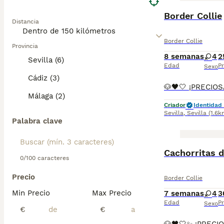
Border Collie
Distancia
Border Collie
Provincia
8 semanas
4
2
Sevilla (6)
Edad
Pr
Sexo
Cádiz (3)
Málaga (2)
Criador
Identidad 
Sevilla
,
Sevilla
(1.6k
Palabra clave
Cachorritas d
0/100 caracteres
Precio
Border Collie
Min Precio
Max Precio
7 semanas
4
3
Edad
Pr
Sexo
€
€