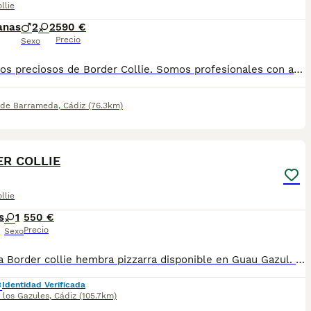
llie
anas
2
2
590 €
Precio
Sexo
Cachorros preciosos de Border Collie. Somos profesionales con años de experiencia. Entregamos a nuestros cachorritos con revisión Veterinaria, Factura de compra, garantía vírica, formulario de reconocimiento de raza pura, junto con su cartilla de vacunación y desparasitacion al día de la entrega. Enviamos a toda España y Baleares mediante servicio propio de transporte. Posibilidad de pago contrareembolso. Para más información no dude en contactar con nosotros. TLF: 649297709. Solo atiendo wasap o tlf. Gracias
 de Barrameda
,
Cádiz
(76.3km)
5
R COLLIE
llie
s
1
550 €
Precio
Sexo
Preciosa Border collie hembra pizzarra disponible en Guau Gazul. Ubicada en Alcalá de los Gazules, Cádiz. También hacemos envíos. Para más información contacta con nosotros
Identidad Verificada
 los Gazules
,
Cádiz
(105.7km)