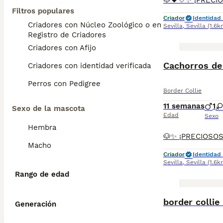
Filtros populares
Criador
Identidad 
Criadores con Núcleo Zoológico o en el
Sevilla
,
Sevilla
(1.6k
Registro de Criadores
Criadores con Afijo
Cachorros de 
Criadores con identidad verificada
Perros con Pedigree
Border Collie
11 semanas
1
Sexo de la mascota
Edad
Sexo
Hembra
Macho
Criador
Identidad 
Sevilla
,
Sevilla
(1.6k
Rango de edad
border collie
Generación