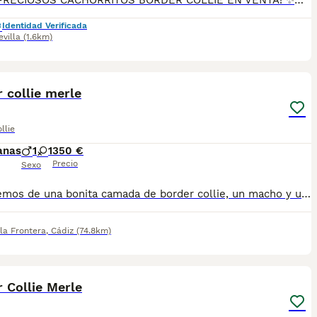
🐶🍫✨ ¡PRECIOSOS CACHORRITOS BORDER COLLIE EN VENTA! ✨🍫🐶 🤎🤍 Dos hembras color CHOCOLATE Y BLANCO 💙🤍 Un macho color MERLE 🎂 2 meses de edad 👨‍👩‍👧‍👦 Padres: 🐾 DUKE (padre) 🐾 DAMA (madre) 📦 Se entregan con: 💉 Primera vacuna 🪱 Desparasitados 📘 Cartilla sanitaria 📝 Contrato de garantía ✅ Todo al día 🚚 Posibilidad de envío a toda la península 🇪🇸 📲 Más información y reservas: 📞 614 140 345 🐾 Cachorritos muy cariñosos, inteligentes y con el carácter ideal para formar parte de una familia. ¡No dejes pasar la oportunidad de darles un hogar lleno de amor y alegría! ❤️🏡🐾 ✨ ¡Listos para encontrar a su familia perfecta! ✨
Identidad Verificada
evilla
(1.6km)
1
 collie merle
llie
anas
1
1
350 €
Precio
Sexo
Disponemos de una bonita camada de border collie, un macho y una hembra disponibles. Colores blue merle y tricolor. Se entregan vacunados y desparacitados acorde a su edad . Enviamos a toda España . Podemos mandarte fotos y vídeos detallados de cada uno, para más información a través de WhatsApp, atendertemos a la mayor brevedad posible.
la Frontera
,
Cádiz
(74.8km)
4
 Collie Merle