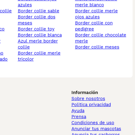
azules
merle blanco
border collie sable
border collie merle
border collie dos
ojos azules
meses
border collie con
border collie toy
pedigree
border collie blanca
border collie chocolate
azul merle border
merle
collie
border collie meses
no
border collie merle
rado
tricolor
Información
Sobre nosotros
Politica privacidad
Ayuda
Prensa
Condiciones de uso
Anunciar tus mascotas
Anuncia tus cachorros