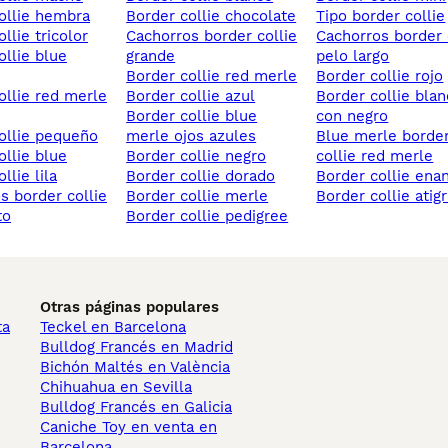
collie hembra
border collie chocolate
tipo border collie
ollie tricolor
cachorros border collie
cachorros border collie
grande
pelo largo
border collie red merle
border collie rojo
border collie azul
border collie blanco
border collie blue
con negro
collie pequeño
merle ojos azules
blue merle border
ollie blue
border collie negro
collie red merle
ollie lila
border collie dorado
border collie ena
border collie merle
border collie atig
to
border collie pedigree
Otras páginas populares
ta
Teckel en Barcelona
Bulldog Francés en Madrid
Bichón Maltés en València
Chihuahua en Sevilla
Bulldog Francés en Galicia
Caniche Toy en venta en
Barcelona