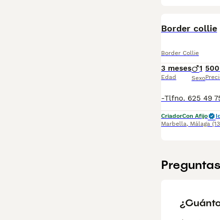
Border collie
Border Collie
3 meses
1
500
Edad
Preci
Sexo
Criador
Con Afijo
I
Marbella
,
Málaga
(1
Preguntas
¿Cuánto