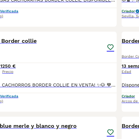
🐶🖤🤍✨ ¡PRECIOSAS CACHORRITAS BORDER COLLIE DISPONIBLES PARA RESERVA! ✨🤍🖤🐶 👧🐾 4 HEMBRAS 🎂 1 mes de edad 🎨 Colores: BLANCO Y NEGRO y TRICOLOR 💖 Ya puedes reservar a tu futura compañera. Se entregarán cuando tengan la edad adecuada, sanas y con todos sus cuidados al día. 📦 Se entregarán con: 💉 Primera vacuna 🪱 Desparasitadas 📘 Cartilla sanitaria 📝 Contrato de garantía ✅ Todo al día 🚚 Posibilidad de envío a toda la península 🇪🇸 📲 Más información y reservas: 📞 614 140 345 🐾 Son cachorritas muy cariñosas, inteligentes y con el carácter ideal para formar parte de una familia. ¡No dejes pasar la oportunidad de darles un hogar lleno de amor y alegría! ❤️🏡🐾 ✨ ¡Reserva abierta! Elige tu cachorrita antes de que encuentren a su familia perfecta ✨
Verificada
Criador
m)
Sevilla
,
S
3
Border collie
Border
Border Co
1
250 €
13 sem
Precio
Edad
🐶✨ ¡PRECIOSOS CACHORROS BORDER COLLIE EN VENTA! ✨🐶 💙 Macho color MERLE 🖤🤍 Hembra color BLANCO Y NEGRO 🎂 2 meses de edad 📦 Se entregan con: 💉 Primera vacuna 🪱 Desparasitados 📘 Cartilla sanitaria 📝 Contrato de garantía ✅ Todo al día 🚚 Posibilidad de envío a toda la península 🇪🇸 📲 Más información y reservas: 📞 614 140 345 🐾 Son cachorritos muy cariñosos, inteligentes y con el carácter ideal para formar parte de una familia. ¡No dejes pasar la oportunidad de darles un hogar lleno de amor! ❤️🏡🐾
Verificada
Criador
m)
Arcos de 
20
 blue merle y blanco y negro
Border