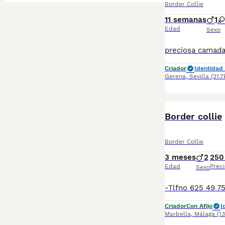
Border Collie
11 semanas
1
Edad
Sexo
Criador
Identidad 
Gerena
,
Sevilla
(21.
Border collie
Border Collie
3 meses
2
250
Edad
Preci
Sexo
Criador
Con Afijo
I
Marbella
,
Málaga
(1