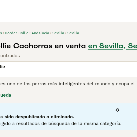
s
Border Collie
Andalucía
Sevilla
Sevilla
llie Cachorros en venta
en Sevilla, Se
contrados
lie
 es uno de los perros más inteligentes del mundo y ocupa el 
os pastores durante generaciones, tanto aquí en España como
queda
ado. Como excelente perro de trabajo y de compañía, particu
order Collies es resistente y al mismo tiempo una de las raza
ina de consejos de compra de Border Collie
para obtener info
a sido despublicado o eliminado.
igido a resultados de búsqueda de la misma categoría.
1