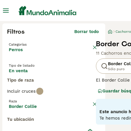
Filtros
Borrar todo
Cachorro
Border Co
Categorías
Perros
11 Cachorros en
Border Col
Tipo de listado
Sólo puro
En venta
Tipo de raza
El Border Collie
junto a los perr
Guardar bús
Incluir cruces
sido muy apreci
al aire libre, B
Raza
Border Collie
Lee nuestra
pág
Este anuncio h
Te hemos redir
Tu ubicación