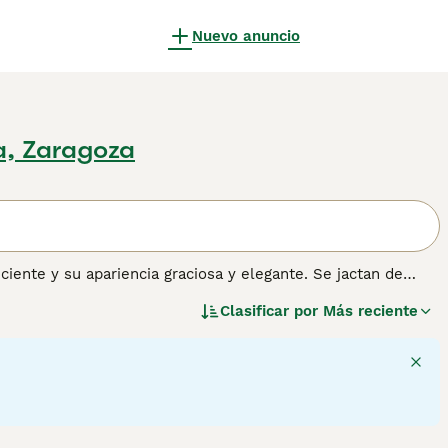
Nuevo anuncio
a, Zaragoza
iente y su apariencia graciosa y elegante. Se jactan de
on el color de su pelaje. El Azul Ruso también tiene una
Clasificar por
Más reciente
s de tamaño mediano se han abierto camino en los corazones
ue los gatos Azul Ruso son muy inteligentes y prosperan en
virtiéndolos en maravillosos compañeros y mascotas
ción sobre esta raza de gato.