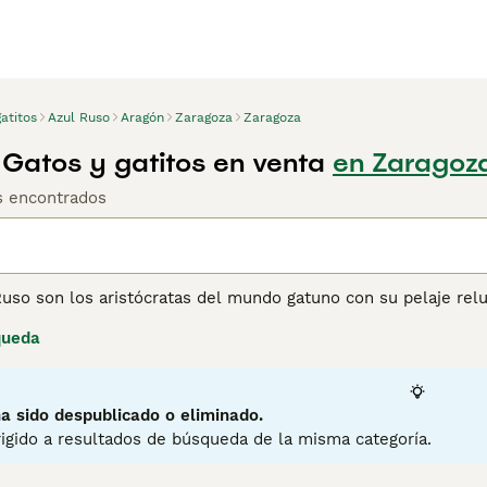
atitos
Azul Ruso
Aragón
Zaragoza
Zaragoza
 Gatos y gatitos en venta
en Zaragoz
os encontrados
uso son los aristócratas del mundo gatuno con su pelaje reluc
eíbles ojos verdes esmeralda que contrastan magníficamente c
queda
rañable en la cara, que es otra razón por la cual estos gato
rsonas de todo el mundo durante décadas. También se sabe q
reño, formando fuertes lazos con sus dueños y familias, con
a sido despublicado o eliminado.
igido a resultados de búsqueda de la misma categoría.
ina de consejos de compra de Azul Ruso
para obtener informa