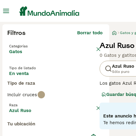
Filtros
Borrar todo
Gatos y g
Azul Ruso
Categorías
Gatos
0 Gatos y gatit
Azul Ruso
Tipo de listado
Sólo puro
En venta
Tipo de raza
Los gatos Azul R
tener unos incr
Guardar bús
Incluir cruces
sonrisa muy ent
y hogares de pe
Raza
un entorno hoga
Azul Ruso
familiares.
Este anuncio h
Te hemos redir
Tu ubicación
Lee nuestra
pág