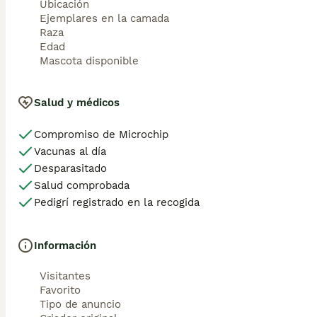
Ubicación
Cataluña: Barcelona, Girona, Lleida, Tarragona.

Ejemplares en la camada
Comunidad Valenciana: Alicante, Castellón, Valencia.

Raza
Extremadura: Badajoz, Cáceres.

Edad
Galicia: A Coruña, Lugo, Ourense, Pontevedra.

Mascota disponible
Comunidad de Madrid: Madrid.

Región de Murcia: Murcia.

Comunidad Foral de Navarra: Navarra.

Salud y médicos
País Vasco: Álava, Bizkaia, Gipuzkoa.

La Rioja: La Rioja. 
Compromiso de Microchip
Vacunas al día
Desparasitado
Salud comprobada
Pedigrí registrado en la recogida
Información
Visitantes
Favorito
Tipo de anuncio