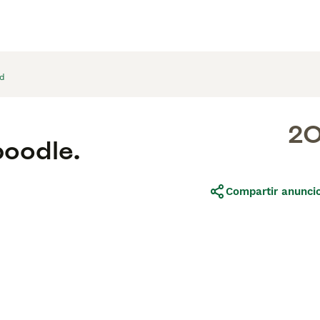
id
2
poodle.
Compartir anunci