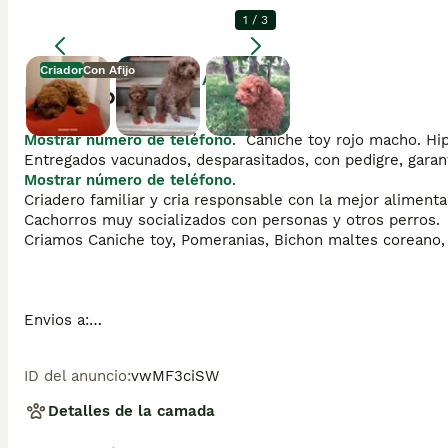
1
/
3
Criador
Con Afijo
Agrandar
Descripción
Mostrar número de teléfono
.  Caniche toy rojo macho. Hi
Mostrar número de teléfono
.

Criadero familiar y cria responsable con la mejor alimentac
Cachorros muy socializados con personas y otros perros. 

Criamos Caniche toy, Pomeranias, Bichon maltes coreano, M
Envios a:

 Andalucía: Almería, Cádiz, Córdoba, Granada, Huelva, Jaén,
Aragón: Huesca, Teruel, Zaragoza.

ID del anuncio
:
vwMF3ciSW
Principado de Asturias: Asturias.

Cantabria: Cantabria.

Detalles de la camada
Castilla y León: Ávila, Burgos, León, Palencia, Salamanca, S
Castilla-La Mancha: Albacete, Ciudad Real, Cuenca, Guadala