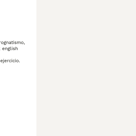
rognatismo, 
Entregados vacunados, desparasitados, con pedigre, garantia de salud virica y congenita, sanos y felices.  And we speak english 
jercicio.
