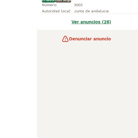
Criador
Con Afijo
Número
:
3003
Autoridad local
:
Junta de andalucia
Ver anuncios (26)
Denunciar anuncio