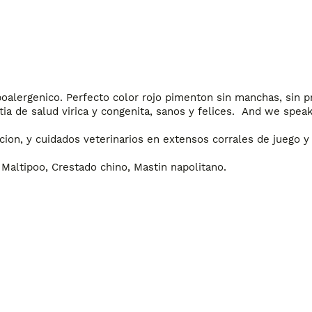
poalergenico. Perfecto color rojo pimenton sin manchas, sin p
ion, y cuidados veterinarios en extensos corrales de juego y e
altipoo, Crestado chino, Mastin napolitano.

 Málaga, Sevilla.

egovia, Soria, Valladolid, Zamora.

jara, Toledo.
