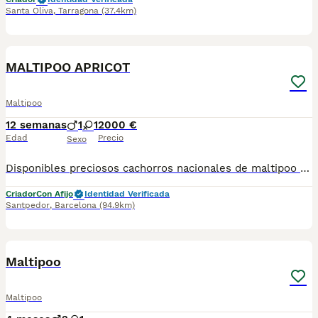
Santa Oliva
,
Tarragona
(37.4km)
6
MALTIPOO APRICOT
Maltipoo
12 semanas
1
1
2000 €
Edad
Precio
Sexo
Disponibles preciosos cachorros nacionales de maltipoo criados en nuestras instalaciones, en un ambiente familiar y responsable. Nuestros cachorros se entregan con cartilla de primera vacunación, vacunas correspondientes a su edad, desparasitados interna y externamente, y con microchip implantado y dado de alta. Además, realizamos un contrato de garantía que incluye: • Garantía vírica de 15 días. • Garantía congénita de 1 año. Desde la fecha de entrega del cachorro. Nos comprometemos al 100% con la salud, el bienestar y el cuidado de nuestros pequeños. Disponemos de Núcleo Zoológico Para más información, imágenes o cualquier consulta sin compromiso, pueden contactar con nosotros en los teléfonos: CRISTINA 📞 722 788 399 📞 932 514 529
Criador
Con Afijo
Identidad Verificada
Santpedor
,
Barcelona
(94.9km)
5
Maltipoo
Maltipoo