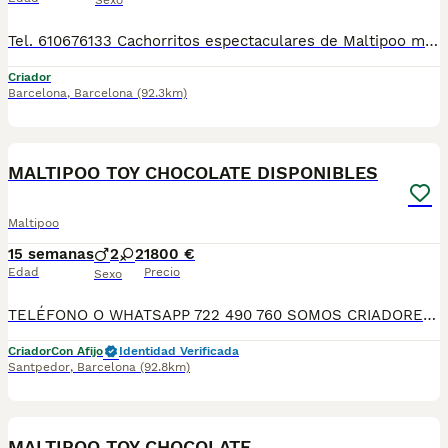
Sexo
Tel. 610676133 Cachorritos espectaculares de Maltipoo machos y hembra preciosos, con mucha calidad de pelo, tienen dos meses de edad. Se entregan revisados por nuestro veterinario, con la vacuna correspondiente a la edad, desparasitados, con su cartilla veterinaria, microchip y garantía sanitaria por escrito virica y genética, muy bien cuidados, muy sanos, criados en entorno familiar. Disponemos de centro con número zoológico T-2500116
Criador
Barcelona
,
Barcelona
(92.3km)
8
MALTIPOO TOY CHOCOLATE DISPONIBLES
Maltipoo
15 semanas
2
2
1800 €
Edad
Precio
Sexo
TELÉFONO O WHATSAPP 722 490 760 SOMOS CRIADORES DIRECTOS SIN INTERMEDIARIOS! MÁS DE 20 AÑOS EN EL SECTOR NOS AVALAN, VALORANDO TANTO LA CRIA RESPONSABLE COMO TAMBIÉN LA SELECCIÓN PARA MEJORAR LA RAZA DURANTE TODOS ESTOS AÑOS. NUESTROS CACHORROS SE ENTREGAN PREVIAMENTE REVISADOS POR NUESTRO VETERINARIO PROFESIONAL Y BAJO LOS MAS ESTRICTOS CONTROLES DE SALUD, HACEMOS HINCAPIÉ EN SU SOCIABILIZACIÓN PARA SU CORRECTO DESARROLLO NEUROLOGICO! Y OS ASESORAMOS ANTES DURANTE Y DESPUES DE LA ENTREGA PARA QUE TODO SEA LO MAS AFABLE Y FACIL POSIBLE DURANTE LA ADAPTACION! NUESTROS BEBES SE ENTREGAN A PARTIR DE LOS DOS MESES CON SUS VACUNAS AL DIA, DESPARASITADOS Y CON GARANTIAS DE SALUD, MICROCHIP Y CARTILLA DE VACUNACION! SI BUSCAS UN COMPAÑERO SANO Y EQUILIBRADO ESTE ES EL LUGAR, TE ASESORAREMOS DURANTE TODO EL PROCESO NO DUDES EN CONSULTAR POR NUESTROS PEQUES AL 722 490 760
Criador
Con Afijo
Identidad Verificada
Santpedor
,
Barcelona
(92.8km)
7
MALTIPOO TOY CHOCOLATE