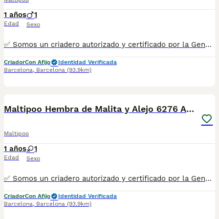
1 años
1
Edad
Sexo
✅ Somos un criadero autorizado y certificado por la Generalitat de Catalunya. ☎️ 933095977 📱 685878504 / 674320847 💻 www.aquanatura.es 🚙 Hacemos envíos 📌 Calle Roger de Flor 45, muy cerca del Arc de Triomf de Barcelona, de Lunes a Sábados, desde las 10h hasta las 20:00h. Se entregan con la mayoría de sus vacunas, desparasitados interna y externamente, con microchip y su registro, cartilla sanitaria y contrato de garantías, bajo la supervisión de nuestro equipo veterinario.
Criador
Con Afijo
Identidad Verificada
Barcelona
,
Barcelona
(93.9km)
7
Maltipoo Hembra de Malita y Alejo 6276 AQUANATURA
Maltipoo
1 años
1
Edad
Sexo
✅ Somos un criadero autorizado y certificado por la Generalitat de Catalunya. ☎️ 933095977 📱 685878504 / 674320847 💻 www.aquanatura.es 🚙 Hacemos envíos 📌 Calle Roger de Flor 45, muy cerca del Arc de Triomf de Barcelona, de Lunes a Sábados, desde las 10h hasta las 20:00h. Se entregan con la mayoría de sus vacunas, desparasitados interna y externamente, con microchip y su registro, cartilla sanitaria y contrato de garantías, bajo la supervisión de nuestro equipo veterinario.
Criador
Con Afijo
Identidad Verificada
Barcelona
,
Barcelona
(93.9km)