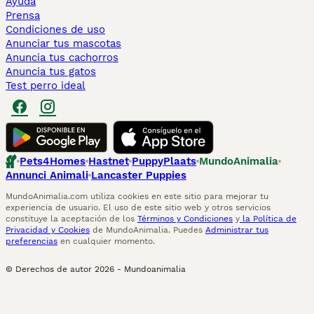
Ayuda
Prensa
Condiciones de uso
Anunciar tus mascotas
Anuncia tus cachorros
Anuncia tus gatos
Test perro ideal
Pets4Homes
Hastnet
PuppyPlaats
MundoAnimalia
Annunci Animali
Lancaster Puppies
MundoAnimalia.com utiliza cookies en este sitio para mejorar tu
experiencia de usuario. El uso de este sitio web y otros servicios
constituye la aceptación de los
Términos y Condiciones
y
la Política de
Privacidad y Cookies
de MundoAnimalia. Puedes
Administrar tus
preferencias
en cualquier momento.
© Derechos de autor
2026
-
Mundoanimalia