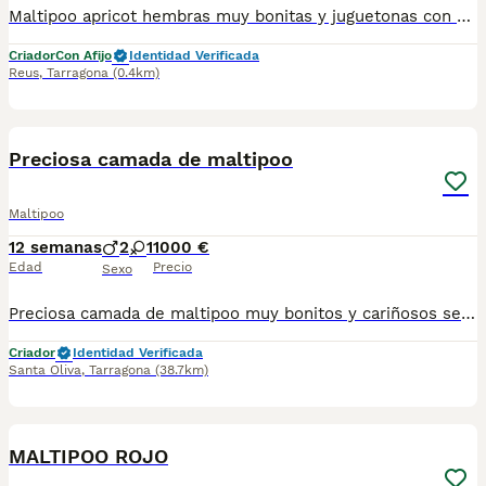
Maltipoo apricot hembras muy bonitas y juguetonas con cartilla sanitaria vacuna chip desparasitación con garantía víricas y congenitas
Criador
Con Afijo
Identidad Verificada
Reus
,
Tarragona
(0.4km)
5
Preciosa camada de maltipoo
Maltipoo
12 semanas
2
1
1000 €
Edad
Precio
Sexo
Preciosa camada de maltipoo muy bonitos y cariñosos se entregan con 3 vacunas 4 desparasitaciones y el chip que lo da de alta mi veterinario y garantías por escrito de 10 días de enfermedades víricas y 6 meses de congénitas, el precio 1000 euros los machos y 1200 euros la hembra
Criador
Identidad Verificada
Santa Oliva
,
Tarragona
(38.7km)
8
MALTIPOO ROJO