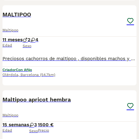
1
MALTIPOO
Maltipoo
11 meses
2
4
Edad
Sexo
Preciosos cachorros de maltipoo , disponibles machos y hembras , varios colores. Todos nuestros cachorros se entregan con las vacunas correspondientes a su edad y microchip, con las respectivas garantías. Visitanos sin ningun tipo de compromsio , gran exposicion de cachorros, padres a la vista.
Criador
Con Afijo
Olérdola
,
Barcelona
(54.7km)
1
Maltipoo apricot hembra
Maltipoo
15 semanas
3
1500 €
Edad
Precio
Sexo