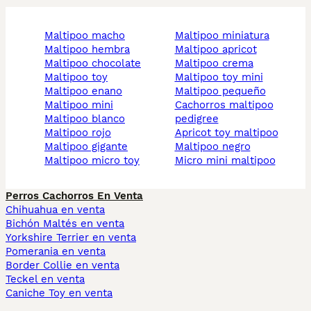
maltipoo macho
maltipoo miniatura
maltipoo hembra
maltipoo apricot
maltipoo chocolate
maltipoo crema
maltipoo toy
maltipoo toy mini
maltipoo enano
maltipoo pequeño
maltipoo mini
cachorros maltipoo
maltipoo blanco
pedigree
maltipoo rojo
apricot toy maltipoo
maltipoo gigante
maltipoo negro
maltipoo micro toy
micro mini maltipoo
Perros Cachorros En Venta
Chihuahua en venta
Bichón Maltés en venta
Yorkshire Terrier en venta
Pomerania en venta
Border Collie en venta
Teckel en venta
Caniche Toy en venta