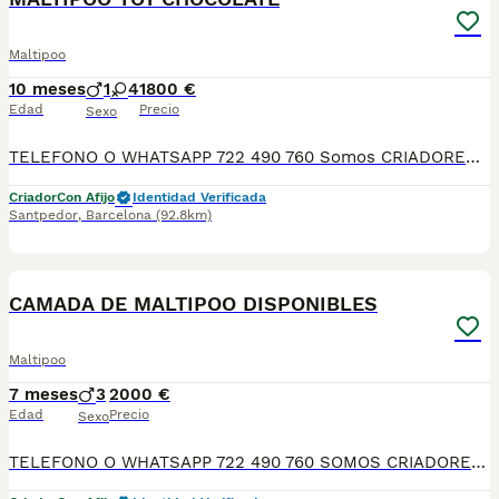
Maltipoo
10 meses
1
4
1800 €
Edad
Precio
Sexo
TELEFONO O WHATSAPP 722 490 760 Somos CRIADORES PROFESIONALES, CON NÚCLEO ZOOLÓGICO PROPIO. Seleccionamos para tener los mejores ejemplares tanto a nivel morfología como a nivel de salud y comportamiento. Nuestros cachorros crecen en un ambiente familiar, con unas condiciones higiénico-sanitarias excepcionales y totalmente socializados, tanto con otros animales como con las personas, para garantizar su bienestar animal. No dudes en consultar sobre disponibilidad de entrega, reserva y sus características, Nuestros cachorros se entregan: DESPARASITADOS INTERNA Y EXTERNAMENTE CON SUS VACUNAS AL DÍA CORRESPONDIENTES POR EDAD CARTILLA DE VACUNACIÓN Y GARANTIA COMPLETA DE SALUD ( VÍRICAS, GENÉTICAS Y HEREDITARIASñ) POR ESCRITO! PARA MAS INFORMACIÓN, FOTOS/VIDEOS O CONSULTAS LLAMANOS O ESCRIBENOS POR WHATSAPP AL 722 490 760 POSIBILIDAD DE ENTREGA PERSONALIZADA A DOMICILIO EN TODO EL TERRITORIO NACIONAL.
Criador
Con Afijo
Identidad Verificada
Santpedor
,
Barcelona
(92.8km)
5
CAMADA DE MALTIPOO DISPONIBLES
Maltipoo
7 meses
3
2000 €
Edad
Precio
Sexo
TELEFONO O WHATSAPP 722 490 760 SOMOS CRIADORES DIRECTOS SIN INTERMEDIARIOS! MAS DE 20 AÑOS EN EL SECTOR NOS AVALAN, VALORANDO NO SOLO LA CRIA RESPONSABLE SI NO TAMBIEN LA SELECCIÓN PARA MEJORAR LA RAZA DURANTE TODOS ESTOS AÑOS. NUESTROS CACHORROS SE ENTREGAN PREVIAMENTE REVISADOS POR UN VETERINARIO PROFESIONAL Y BAJO LOS MAS ESTRICTOS CONTROLES DE SALUD, HACEMOS HINCAPIÉ EN SU SOCIABILIZACIÓN PARA SU CORRECTO DESARROLLO NEUROLOGICO! Y OS ASESORAMOS ANTES DURANTE Y DESPUES DE LA ENTREGA PARA QUE TODO SEA LO MAS AFABLE Y FACIL POSIBLE DURANTE LA ADAPTACION! NUESTROS BEBE SE ENTREGAN A PARTIR DE LOS DOS MESES CON SUS VACUNAS AL DIA, DESPARASITADOS Y CON GARANTIAS DE SALUD, MICROCHIP Y CARTILLA DE VACUNACION! SI BUSCAS UN COMPAÑERO SANO Y EQUILIBRADO ESTE ES EL LUGAR, TE ASESORAREMOS DURANTE TODO EL PROCESO NO DUDES EN CONSULTAR POR NUESTROS PEQUES AL 722 490 760