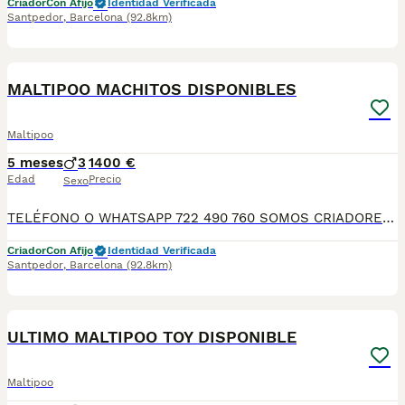
Criador
Con Afijo
Identidad Verificada
Santpedor
,
Barcelona
(92.8km)
5
MALTIPOO MACHITOS DISPONIBLES
Maltipoo
5 meses
3
1400 €
Edad
Precio
Sexo
TELÉFONO O WHATSAPP 722 490 760 SOMOS CRIADORES DIRECTOS SIN INTERMEDIARIOS! MÁS DE 20 AÑOS EN EL SECTOR NOS AVALAN, VALORANDO TANTO LA CRIA RESPONSABLE COMO TAMBIÉN LA SELECCIÓN PARA MEJORAR LA RAZA DURANTE TODOS ESTOS AÑOS. NUESTROS CACHORROS SE ENTREGAN PREVIAMENTE REVISADOS POR NUESTRO VETERINARIO PROFESIONAL Y BAJO LOS MAS ESTRICTOS CONTROLES DE SALUD, HACEMOS HINCAPIÉ EN SU SOCIABILIZACIÓN PARA SU CORRECTO DESARROLLO NEUROLOGICO! Y OS ASESORAMOS ANTES DURANTE Y DESPUES DE LA ENTREGA PARA QUE TODO SEA LO MAS AFABLE Y FACIL POSIBLE DURANTE LA ADAPTACION! NUESTROS BEBES SE ENTREGAN A PARTIR DE LOS DOS MESES CON SUS VACUNAS AL DIA, DESPARASITADOS Y CON GARANTIAS DE SALUD, MICROCHIP Y CARTILLA DE VACUNACION! SI BUSCAS UN COMPAÑERO SANO Y EQUILIBRADO ESTE ES EL LUGAR, TE ASESORAREMOS DURANTE TODO EL PROCESO NO DUDES EN CONSULTAR POR NUESTROS PEQUES AL 722 490 760
Criador
Con Afijo
Identidad Verificada
Santpedor
,
Barcelona
(92.8km)
6
ULTIMO MALTIPOO TOY DISPONIBLE
Maltipoo