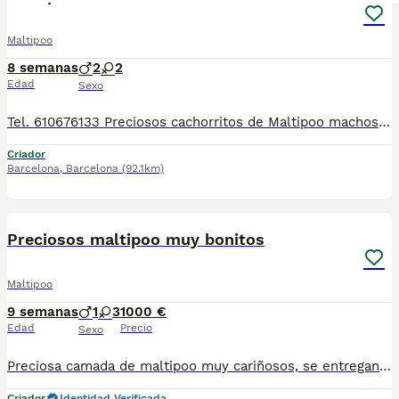
Maltipoo
8 semanas
2
2
Edad
Sexo
Tel. 610676133 Preciosos cachorritos de Maltipoo machos y hembras, con mucha calidad de pelo, tienen dos meses de edad. Se entregan revisados por nuestro veterinario, con la vacuna correspondiente a la edad, desparasitados, con su cartilla veterinaria, microchip y garantía sanitaria por escrito virica y genética, muy bien cuidados, muy sanos, criados en entorno familiar, muy sociabilizados. Tienen muy buen carácter, ideales para compañía. Disponemos de centro con número zoológico T-2500116
Criador
Barcelona
,
Barcelona
(92.1km)
6
Preciosos maltipoo muy bonitos
Maltipoo
9 semanas
1
3
1000 €
Edad
Precio
Sexo
Preciosa camada de maltipoo muy cariñosos, se entregan con un mínimo de 2 vacunas y 3 desparasitaciones y el chip que lo da de alta mi veterinario y garantías por escrito de 10 días de enfermedades víricas y 6 meses de congénitas, el precio del macho 1000 euros y la hembra 1200
Criador
Identidad Verificada