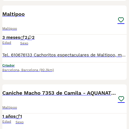
6
Maltipoo
Maltipoo
3 meses
2
2
Edad
Sexo
Tel. 610676133 Cachoritos espectaculares de Maltipoo, machos y hembras de tamaño pequeñito, de dos meses de edad, con mucha calidad de pelo, unas autenticas bolitas. Se entregan revisados por nuestro veterinario, con la vacuna correspondiente a la edad, desparasitados, con su cartilla veterinaria, microchip y garantía virica y genetica por escrito, muy bien cuidados, muy sanos, criados en entorno familiar. Disponemos de centro con número zoológico T-2500116 Número de Microchip: 90290009003568 Núcleo Zoológico: T-2500116
Criador
Barcelona
,
Barcelona
(92.3km)
1
1
Caniche Macho 7353 de Camila - AQUANATURA
Maltipoo
1 años
1
Edad
Sexo