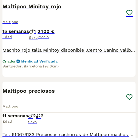
Maltipoo Minitoy rojo
Maltipoo
15 semanas
1
2400 €
Edad
Precio
Sexo
Machito rojo talla Minitoy disponible ,Centro Canino Vallbonica es mucho más que un centro de cría , es una familia comprometida con el bienestar animal y la cria responsable, por ello todos nuestros bebés nacen y se crían en nuestras instalaciones , asegurando así un correcto desarrollo y una magnífica socialización, consiguiendo en cada ejemplar un carácter juguetón y extrovertido algo primordial para su adaptación como un miembro más en tu familia . Se entregan con el carnet de vacunas con el plan correspondiente a su edad , desparasitados y microchip implantado y activado en registro de Anicom. Facilitamos junto al cachorro contrato de compra con garantías víricas de 15 días y congénitas de 1 año . Contamos con un gran equipo de profesionales entre los que se encuentran educadores, auxiliares y Veterinarios ofreciendo los controles sanitarios necesarios así como continua vigilancia asegurando su bienestar . Hacemos envíos a toda España con empresa de transporte privado, proporcionando un viaje confortable y ofreciendo las atenciones necesarias a nuestros bebés . Si estás interesado en alguno de nuestros ejemplares solicita información sin compromiso al 722269698 . También atendemos vía WhatsApp . PRECIO REAL ( incluye el IVA) .
Criador
Identidad Verificada
Santpedor
,
Barcelona
(92.8km)
7
Maltipoo preciosos
Maltipoo
11 semanas
2
2
Edad
Sexo
Tel. 610676133 Preciosos cachorros de Maltipoo machos y hembras, con mucha calidad de pelo, tienen dos meses de edad. Se entregan revisados por nuestro veterinario, con la vacuna correspondiente a la edad, desparasitados, con su cartilla veterinaria, microchip y garantía sanitaria por escrito virica y genética, muy bien cuidados, muy sanos, criados en entorno familiar, muy sociabilizados. Tienen muy buen carácter, ideales para compañia. Disponemos de centro con número zoológico T-2500116