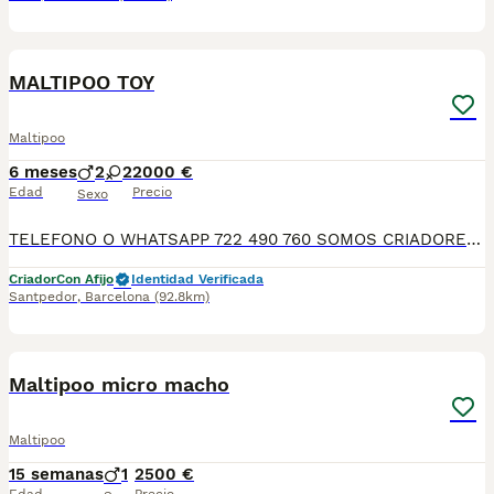
4
MALTIPOO TOY
Maltipoo
6 meses
2
2
2000 €
Edad
Precio
Sexo
TELEFONO O WHATSAPP 722 490 760 SOMOS CRIADORES DIRECTOS SIN INTERMEDIARIOS! MAS DE 20 AÑOS EN EL SECTOR NOS AVALAN, VALORANDO NO SOLO LA CRIA RESPONSABLE SI NO TAMBIEN LA SELECCIÓN PARA MEJORAR LA RAZA DURANTE TODOS ESTOS AÑOS. NUESTROS CACHORROS SE ENTREGAN PREVIAMENTE REVISADOS POR UN VETERINARIO PROFESIONAL Y BAJO LOS MAS ESTRICTOS CONTROLES DE SALUD, HACEMOS HINCAPIÉ EN SU SOCIABILIZACIÓN PARA SU CORRECTO DESARROLLO NEUROLOGICO! Y OS ASESORAMOS ANTES DURANTE Y DESPUES DE LA ENTREGA PARA QUE TODO SEA LO MAS AFABLE Y FACIL POSIBLE DURANTE LA ADAPTACION! NUESTROS BEBE SE ENTREGAN A PARTIR DE LOS DOS MESES CON SUS VACUNAS AL DIA, DESPARASITADOS Y CON GARANTIAS DE SALUD, MICROCHIP Y CARTILLA DE VACUNACION! SI BUSCAS UN COMPAÑERO SANO Y EQUILIBRADO ESTE ES EL LUGAR, TE ASESORAREMOS DURANTE TODO EL PROCESO NO DUDES EN CONSULTAR POR NUESTROS PEQUES AL 722 490 760
Criador
Con Afijo
Identidad Verificada
Santpedor
,
Barcelona
(92.8km)
8
1
Maltipoo micro macho
Maltipoo
15 semanas
1
2500 €