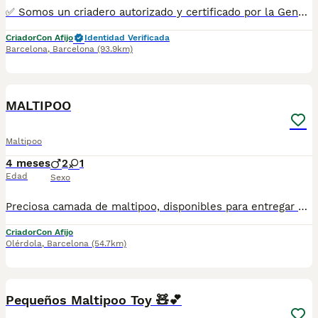
✅ Somos un criadero autorizado y certificado por la Generalitat de Catalunya. ☎️ 933095977 📱 685878504 / 674320847 💻 www.aquanatura.es 🚙 Hacemos envíos 📌 Calle Roger de Flor 45, muy cerca del Arc de Triomf de Barcelona, de Lunes a Sábados, desde las 10h hasta las 20:00h. Se entregan con la mayoría de sus vacunas, desparasitados interna y externamente, con microchip y su registro, cartilla sanitaria y contrato de garantías, bajo la supervisión de nuestro equipo veterinario.
Criador
Con Afijo
Identidad Verificada
Barcelona
,
Barcelona
(93.9km)
1
MALTIPOO
Maltipoo
4 meses
2
1
Edad
Sexo
Preciosa camada de maltipoo, disponibles para entregar machos y hembras. Todos nuestros cachorros son entregados con las vacunas correspondientes a la edad ,microchip y las respectivas garantias . Visitanos sin ningun tipo de compromiso, gran exposicion de cachorros .Padres a la vista.
Criador
Con Afijo
Olérdola
,
Barcelona
(54.7km)
7
Pequeños Maltipoo Toy 🧸💕