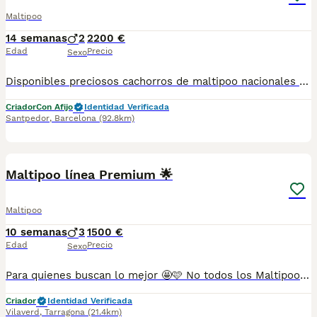
Maltipoo
14 semanas
2
2200 €
Edad
Precio
Sexo
Disponibles preciosos cachorros de maltipoo nacionales criados en nuestras instalaciones, en un ambiente familiar y responsable. Nuestros cachorros se entregan con cartilla de primera vacunación, vacunas correspondientes a su edad, desparasitados interna y externamente, y con microchip implantado y dado de alta. Además, realizamos un contrato de garantía que incluye: • Garantía vírica de 15 días. • Garantía congénita de 1 año. Desde la fecha de entrega del cachorro. Nos comprometemos al 100% con la salud, el bienestar y el cuidado de nuestros pequeños. Disponemos de Núcleo Zoológico Para más información, imágenes o cualquier consulta sin compromiso, pueden contactar con nosotros en los teléfonos: CRISTINA 📞 722 788 399 📞 932 514 529
Criador
Con Afijo
Identidad Verificada
Santpedor
,
Barcelona
(92.8km)
5
1
Maltipoo línea Premium 🌟
Maltipoo
10 semanas
3
1500 €
Edad
Precio
Sexo
Para quienes buscan lo mejor 🤩🩷 No todos los Maltipoo son iguales. Nuestros cachorros destacan por su belleza, excelente estructura, carácter equilibrado y una crianza familiar basada en el bienestar y la socialización desde sus primeros días. 🐾 Cariñosos, inteligentes y muy adaptables. 🐾 Ideales para convivir en familia. 🐾 Se entregan con vacunas según su edad, desparasitados, revisión veterinaria, cartilla sanitaria y garantía por escrito. 🐾 Acompañamiento y asesoramiento antes y después de la entrega. Seleccionamos cuidadosamente a las familias porque queremos que cada cachorro tenga el hogar que merece. La calidad, la salud y una crianza responsable marcan la diferencia. 📩 Si buscas un Maltipoo exclusivo y deseas más información, fotografías o vídeos, estaremos encantados de atenderte. Solo consultas serias. ¡Tenemos el cachorro perfecto para ti! Criado en un entorno responsable y con todo el cuidado que merece, nuestros cachorros cuentan con vacunas al día, desparasitaciones, microchip, y ofrecemos garantía sanitaria y genética. Además, te ofrecemos una revisión veterinaria gratuita para asegurar su bienestar. Somos un criadero profesional con núcleo zoológico T2500248, comprometidos con la salud y felicidad de nuestros cachorros. ¡No dudes en contactarnos para más información! 🐾🩵🤍 Número de Microchip: 9008767789
Criador
Identidad Verificada
Vilaverd
,
Tarragona
(21.4km)