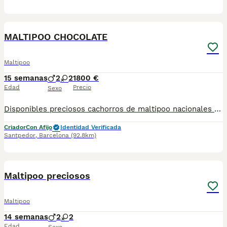
4
MALTIPOO CHOCOLATE
Maltipoo
15 semanas
2
2
1800 €
Edad
Precio
Sexo
Disponibles preciosos cachorros de maltipoo nacionales criados en nuestras instalaciones, en un ambiente familiar y responsable. Nuestros cachorros se entregan con cartilla de primera vacunación, vacunas correspondientes a su edad, desparasitados interna y externamente, y con microchip implantado y dado de alta. Además, realizamos un contrato de garantía que incluye: • Garantía vírica de 15 días. • Garantía congénita de 1 año. Desde la fecha de entrega del cachorro. Nos comprometemos al 100% con la salud, el bienestar y el cuidado de nuestros pequeños. Disponemos de Núcleo Zoológico Para más información, imágenes o cualquier consulta sin compromiso, pueden contactar con nosotros en los teléfonos: CRISTINA 📞 722 788 399 📞 932 514 529
Criador
Con Afijo
Identidad Verificada
Santpedor
,
Barcelona
(92.8km)
6
Maltipoo preciosos
Maltipoo
14 semanas
2
2
Edad