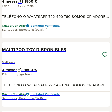
4 meses
1
1800 €
Edad
Precio
Sexo
TELÉFONO O WHATSAPP 722 490 760 SOMOS CRIADORES DIRECTOS SIN INTERMEDIARIOS! MÁS DE 20 AÑOS EN EL SECTOR NOS AVALAN, VALORANDO TANTO LA CRIA RESPONSABLE COMO TAMBIÉN LA SELECCIÓN PARA MEJORAR LA RAZA DURANTE TODOS ESTOS AÑOS. NUESTROS CACHORROS SE ENTREGAN PREVIAMENTE REVISADOS POR NUESTRO VETERINARIO PROFESIONAL Y BAJO LOS MAS ESTRICTOS CONTROLES DE SALUD, HACEMOS HINCAPIÉ EN SU SOCIABILIZACIÓN PARA SU CORRECTO DESARROLLO NEUROLOGICO! Y OS ASESORAMOS ANTES DURANTE Y DESPUES DE LA ENTREGA PARA QUE TODO SEA LO MAS AFABLE Y FACIL POSIBLE DURANTE LA ADAPTACION! NUESTROS BEBES SE ENTREGAN A PARTIR DE LOS DOS MESES CON SUS VACUNAS AL DIA, DESPARASITADOS Y CON GARANTIAS DE SALUD, MICROCHIP Y CARTILLA DE VACUNACION! SI BUSCAS UN COMPAÑERO SANO Y EQUILIBRADO ESTE ES EL LUGAR, TE ASESORAREMOS DURANTE TODO EL PROCESO NO DUDES EN CONSULTAR POR NUESTROS PEQUES AL 722 490 760
Criador
Con Afijo
Identidad Verificada
Santpedor
,
Barcelona
(92.8km)
12
MALTIPOO TOY DISPONIBLES
Maltipoo
3 meses
3
1800 €
Edad
Precio
Sexo
TELÉFONO O WHATSAPP 722 490 760 SOMOS CRIADORES DIRECTOS SIN INTERMEDIARIOS! MÁS DE 20 AÑOS EN EL SECTOR NOS AVALAN, VALORANDO TANTO LA CRIA RESPONSABLE COMO TAMBIÉN LA SELECCIÓN PARA MEJORAR LA RAZA DURANTE TODOS ESTOS AÑOS. NUESTROS CACHORROS SE ENTREGAN PREVIAMENTE REVISADOS POR NUESTRO VETERINARIO PROFESIONAL Y BAJO LOS MAS ESTRICTOS CONTROLES DE SALUD, HACEMOS HINCAPIÉ EN SU SOCIABILIZACIÓN PARA SU CORRECTO DESARROLLO NEUROLOGICO! Y OS ASESORAMOS ANTES DURANTE Y DESPUES DE LA ENTREGA PARA QUE TODO SEA LO MAS AFABLE Y FACIL POSIBLE DURANTE LA ADAPTACION! NUESTROS BEBES SE ENTREGAN A PARTIR DE LOS DOS MESES CON SUS VACUNAS AL DIA, DESPARASITADOS Y CON GARANTIAS DE SALUD, MICROCHIP Y CARTILLA DE VACUNACION! SI BUSCAS UN COMPAÑERO SANO Y EQUILIBRADO ESTE ES EL LUGAR, TE ASESORAREMOS DURANTE TODO EL PROCESO NO DUDES EN CONSULTAR POR NUESTROS PEQUES AL 722 490 760
Criador
Con Afijo
Identidad Verificada
Santpedor
,
Barcelona
(92.8km)
16
3