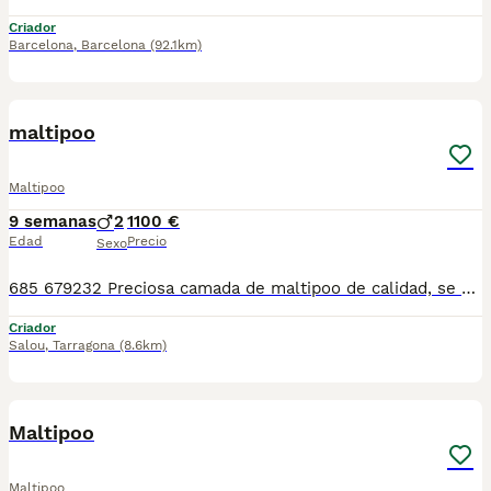
Criador
Barcelona
,
Barcelona
(92.1km)
1
maltipoo
Maltipoo
9 semanas
2
1100 €
Edad
Precio
Sexo
685 679232 Preciosa camada de maltipoo de calidad, se entregan con minimo de dos meses y medio de edad y sus vacunas correspondientes, desparasitados interna y externamente, pasaporte y microchip, contrato de garantia de salud. preferiblemente recogida en mano pero también podemos entregar en toda España mediante transporte de alta calidad preparado para animales y con chofer particular con posibilidad de pago contra reembolso Llámanos o háblanos por whats app, Teléfono 685 679 232
Criador
Salou
,
Tarragona
(8.6km)
8
Maltipoo
Maltipoo