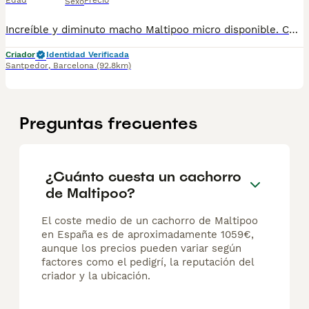
Edad
Precio
Sexo
Increíble y diminuto macho Maltipoo micro disponible. Centro Canino Vallbonica es mucho más que un centro de cría , es una familia comprometida con el bienestar animal y la cria responsable, por ello todos nuestros bebés nacen y se crían en nuestras instalaciones , asegurando así un correcto desarrollo y una magnífica socialización, consiguiendo en cada ejemplar un carácter juguetón y extrovertido algo primordial para su adaptación como un miembro más en tu familia . Se entregan con el carnet de vacunas con el plan correspondiente a su edad , desparasitados y microchip implantado y activado en registro de Anicom. Facilitamos junto al cachorro contrato de compra con garantías víricas de 15 días y congénitas de 1 año . Contamos con un gran equipo de profesionales entre los que se encuentran educadores, auxiliares y Veterinarios ofreciendo los controles sanitarios necesarios así como continua vigilancia asegurando su bienestar . Hacemos envíos a toda España con empresa de transporte privado, proporcionando un viaje confortable y ofreciendo las atenciones necesarias a nuestros bebés . Si estás interesado en alguno de nuestros ejemplares solicita información sin compromiso al 722269698 . También atendemos vía WhatsApp . PRECIO REAL ( incluye el IVA) .
Criador
Identidad Verificada
Santpedor
,
Barcelona
(92.8km)
Preguntas frecuentes
¿Cuánto cuesta un cachorro
de Maltipoo?
El coste medio de un cachorro de Maltipoo
en España es de aproximadamente 1059€,
aunque los precios pueden variar según
factores como el pedigrí, la reputación del
criador y la ubicación.