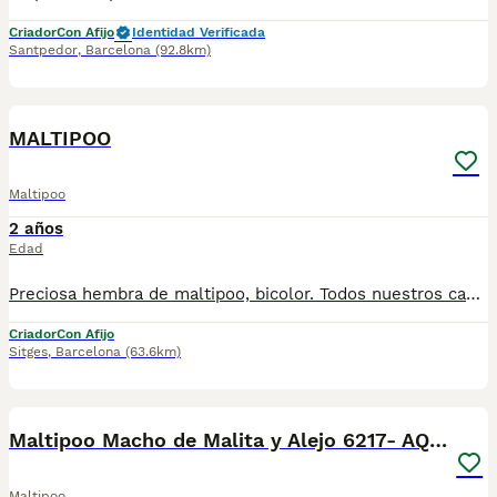
Criador
Con Afijo
Identidad Verificada
Santpedor
,
Barcelona
(92.8km)
2
MALTIPOO
Maltipoo
2 años
Edad
Preciosa hembra de maltipoo, bicolor. Todos nuestros cachorros son entregados con las vacunas correspondientes y su respectivo miscrochip y garantias. Visitanos sin ningun tipo de compromiso gran exposicion de cachorros. Nucleo zoologico: B2500296
Criador
Con Afijo
Sitges
,
Barcelona
(63.6km)
5
Maltipoo Macho de Malita y Alejo 6217- AQUANATURA
Maltipoo