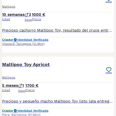
Maltipoo
10 semanas
3
1000 €
Edad
Precio
Sexo
Precioso cachorro Maltipoo Toy, resultado del cruce entre Bichón Maltés y Caniche Teacup ☕️ una combinación muy apreciada por su inteligencia, carácter cariñoso y reducido tamaño. Destaca por su suave pelaje de baja muda, ideal para quienes buscan un perro limpio y apto para la vida en pisos o espacios pequeños. ¡Tenemos el cachorro perfecto para ti! Criado en un entorno responsable y con todo el cuidado que merece, nuestros cachorros cuentan con vacunas al día, desparasitaciones, microchip, y ofrecemos garantía sanitaria y genética. Además, te ofrecemos una revisión veterinaria gratuita para asegurar su bienestar. Somos un criadero profesional con núcleo zoológico T2500248, comprometidos con la salud y felicidad de nuestros cachorros. ¡No dudes en contactarnos para más información! 🐾🩵🤍
Criador
Identidad Verificada
Vilaverd
,
Tarragona
(21.4km)
6
1
Maltipoo Toy Apricot
Maltipoo
5 meses
1
1700 €
Edad
Precio
Sexo
Precioso y pequeño macho Maltipoo Toy listo lata entregar . Centro Canino Vallbonica es mucho más que un centro de cría , es una familia comprometida con el bienestar animal y la cria responsable, por ello todos nuestros bebés nacen y se crían en nuestras instalaciones , asegurando así un correcto desarrollo y una magnífica socialización, consiguiendo en cada ejemplar un carácter juguetón y extrovertido algo primordial para su adaptación como un miembro más en tu familia . Se entregan con el carnet de vacunas con el plan correspondiente a su edad , desparasitados y microchip implantado y activado en registro de Anicom. Facilitamos junto al cachorro contrato de compra con garantías víricas de 15 días y congénitas de 1 año . Contamos con un gran equipo de profesionales entre los que se encuentran educadores, auxiliares y Veterinarios ofreciendo los controles sanitarios necesarios así como continua vigilancia asegurando su bienestar . Hacemos envíos a toda España con empresa de transporte privado, proporcionando un viaje confortable y ofreciendo las atenciones necesarias a nuestros bebés . Si estás interesado en alguno de nuestros ejemplares solicita información sin compromiso al 722269698 . También atendemos vía WhatsApp . PRECIO REAL ( incluye el IVA) . Núcleo zoológico B2501315
Criador
Identidad Verificada
Piera
,
Barcelona
(67.6km)