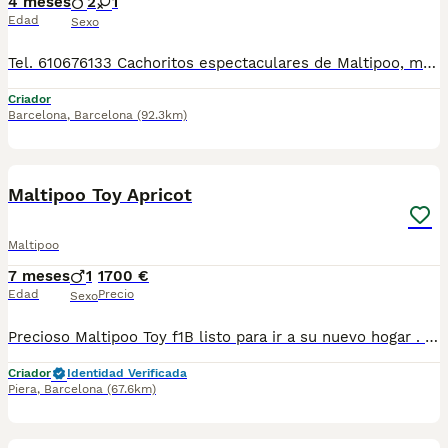
4 meses
2
1
Edad
Sexo
Tel. 610676133 Cachoritos espectaculares de Maltipoo, machos y hembras preciosos, de tamaño pequeñito, de dos meses de edad, con mucha calidad de pelo, unas autenticas bolitas. Se entregan revisados por nuestro veterinario, con la vacuna correspondiente a la edad, desparasitado, con su cartilla veterinaria, microchip y garantía por escrito, muy bien cuidados, muy sanos, criados en entorno familiar. Disponemos de centro con número zoológico T-2500116
Criador
Barcelona
,
Barcelona
(92.3km)
6
1
Maltipoo Toy Apricot
Maltipoo
7 meses
1
1700 €
Edad
Precio
Sexo
Precioso Maltipoo Toy f1B listo para ir a su nuevo hogar . Centro Canino Vallbonica es mucho más que un centro de cría , es una familia comprometida con el bienestar animal y la cria responsable, por ello todos nuestros bebés nacen y se crían en nuestras instalaciones , asegurando así un correcto desarrollo y una magnífica socialización, consiguiendo en cada ejemplar un carácter juguetón y extrovertido algo primordial para su adaptación como un miembro más en tu familia . Se entregan con el carnet de vacunas con el plan correspondiente a su edad , desparasitados y microchip implantado y activado en registro de Anicom. Facilitamos junto al cachorro contrato de compra con garantías víricas de 15 días y congénitas de 1 año . Contamos con un gran equipo de profesionales entre los que se encuentran educadores, auxiliares y Veterinarios ofreciendo los controles sanitarios necesarios así como continua vigilancia asegurando su bienestar . Hacemos envíos a toda España con empresa de transporte privado, proporcionando un viaje confortable y ofreciendo las atenciones necesarias a nuestros bebés . Si estás interesado en alguno de nuestros ejemplares solicita información sin compromiso al 722269698 . También atendemos vía WhatsApp . PRECIO REAL ( incluye el IVA) . Núcleo zoológico B2501315
Criador
Identidad Verificada
Piera
,
Barcelona
(67.6km)
3
1