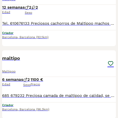
12 semanas
2
2
Edad
Sexo
Tel. 610676133 Preciosos cachorros de Maltipoo machos y hembra, con mucha calidad de pelo, tienen dos meses de edad. Se entregan revisados por nuestro veterinario, con la vacuna correspondiente a la edad, desparasitados, con su cartilla veterinaria, microchip y garantía sanitaria por escrito virica y genética, muy bien cuidados, muy sanos, criados en entorno familiar. Tienen muy buen carácter, ideales para compañia. Disponemos de centro con número zoológico T-2500116
Criador
Barcelona
,
Barcelona
(92.1km)
1
maltipo
Maltipoo
6 semanas
2
1100 €
Edad
Precio
Sexo
685 679232 Preciosa camada de maltipoo de calidad, se entregan con minimo de dos meses y medio de edad y sus vacunas correspondientes, desparasitados interna y externamente, pasaporte y microchip, contrato de garantia de salud. preferiblemente recogida en mano pero también podemos entregar en toda España mediante transporte de alta calidad preparado para animales y con chofer particular con posibilidad de pago contra reembolso Llámanos o háblanos por whats app, Teléfono 685 679 232
Criador
Barcelona
,
Barcelona
(96.3km)