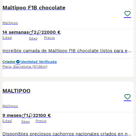
Maltipoo F1B chocolate
Maltipoo
14 semanas
2
2
2000 €
Edad
Precio
Sexo
Increíble camada de Maltipoo f1B chocolate listos para entregar. Centro Canino Vallbonica es mucho más que un centro de cría , es una familia comprometida con el bienestar animal y la cria responsable, siendo Criadores directos, sin intermediarios, con más de 20 años de experiencia. Apostamos por la cría responsable y una cuidada selección por ello todos nuestros bebés nacen y se crían en nuestras instalaciones , asegurando así un correcto desarrollo y una magnífica socialización, consiguiendo en cada ejemplar un carácter juguetón y extrovertido algo primordial para su adaptación como un miembro más en tu familia . Se entregan con el carnet de vacunas con el plan correspondiente a su edad , desparasitados y microchip implantado y activado en registro de Anicom. Facilitamos junto al cachorro contrato de compra con garantías víricas de 15 días y congénitas de 1 año . Contamos con un gran equipo de profesionales entre los que se encuentran educadores, auxiliares y Veterinarios ofreciendo los controles sanitarios necesarios así como continua vigilancia asegurando su bienestar . Hacemos envíos a toda España con empresa de transporte privado, proporcionando un viaje confortable y ofreciendo las atenciones necesarias a nuestros bebés . Si estás interesado en alguno de nuestros ejemplares solicita información sin compromiso al 722269698 . También atendemos vía WhatsApp . PRECIO REAL ( incluye el IVA) .
Criador
Identidad Verificada
Piera
,
Barcelona
(67.6km)
8
MALTIPOO
Maltipoo
9 meses
1
3
2100 €
Edad
Precio
Sexo
Disponibles preciosos cachorros nacionales criados en nuestras instalaciones, en un ambiente familiar y responsable. Nuestros cachorros se entregan con cartilla de primera vacunación, vacunas correspondientes a su edad, desparasitados interna y externamente, y con microchip implantado y dado de alta. Además, realizamos un contrato de garantía que incluye: • Garantía vírica de 15 días. • Garantía congénita de 1 año. Desde la fecha de entrega del cachorro. Nos comprometemos al 100% con la salud, el bienestar y el cuidado de nuestros pequeños. Disponemos de Núcleo Zoológico Para más información, imágenes o cualquier consulta sin compromiso, pueden contactar con nosotros en los teléfonos: CRISTINA 📞 722 788 399 📞 932 514 529