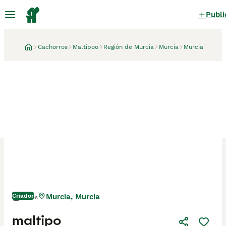
Publi
Cachorros
Maltipoo
Región de Murcia
Murcia
Murcia
Criador
Murcia, Murcia
1 mes
Mamá
maltipo