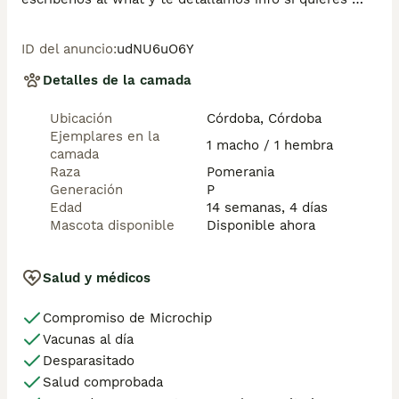
tener una buena experiencia este es tu sitio. . 
GRACIAS 

ID del anuncio
:
udNU6uO6Y
.......................................................................
Detalles de la camada
Ubicación
Córdoba, Córdoba
Ejemplares en la
1 macho / 1 hembra
camada
Raza
Pomerania
Generación
P
Edad
14 semanas, 4 días
Mascota disponible
Disponible ahora
Salud y médicos
Compromiso de Microchip
Vacunas al día
Desparasitado
Salud comprobada