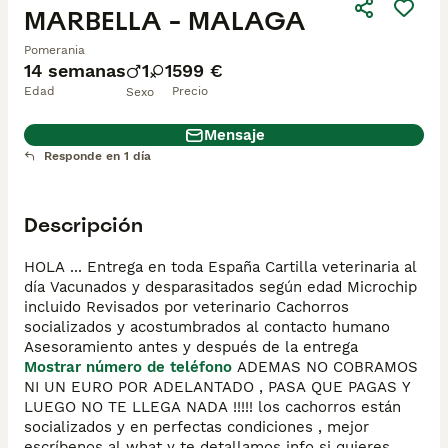
MARBELLA - MALAGA
Pomerania
14 semanas
1
1
599 €
Edad
Precio
Sexo
Mensaje
Responde en 1 día
Descripción
HOLA ... Entrega en toda España Cartilla veterinaria al 
día Vacunados y desparasitados según edad Microchip 
incluido Revisados por veterinario Cachorros 
socializados y acostumbrados al contacto humano 
Asesoramiento antes y después de la entrega 
Mostrar número de teléfono
 ADEMAS NO COBRAMOS 
NI UN EURO POR ADELANTADO , PASA QUE PAGAS Y 
LUEGO NO TE LLEGA NADA !!!!! los cachorros están 
socializados y en perfectas condiciones , mejor 
escríbenos al what y te detallamos info si quieres 