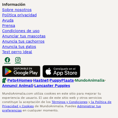
Información
Sobre nosotros
Politica privacidad
Ayuda
Prensa
Condiciones de uso
Anunciar tus mascotas
Anuncia tus cachorros
Anuncia tus gatos
Test perro ideal
Pets4Homes
Hastnet
PuppyPlaats
MundoAnimalia
Annunci Animali
Lancaster Puppies
MundoAnimalia.com utiliza cookies en este sitio para mejorar tu
experiencia de usuario. El uso de este sitio web y otros servicios
constituye la aceptación de los
Términos y Condiciones
y
la Política de
Privacidad y Cookies
de MundoAnimalia. Puedes
Administrar tus
preferencias
en cualquier momento.