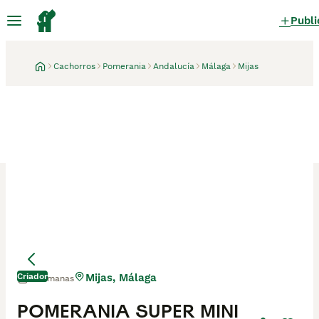
Publi
Cachorros
Pomerania
Andalucía
Málaga
Mijas
Criador
Mijas, Málaga
2 semanas
POMERANIA SUPER MINI