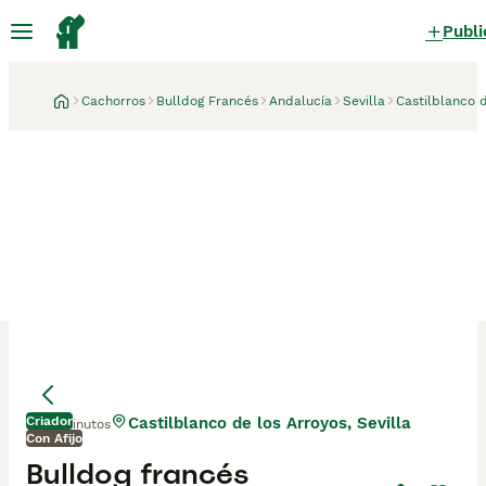
Publi
Cachorros
Bulldog Francés
Andalucía
Sevilla
Castilblanco 
Criador
Castilblanco de los Arroyos, Sevilla
11 minutos
Con Afijo
Mamá
Mamá
Bulldog francés