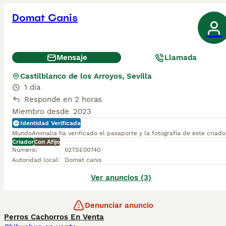
Domat Canis
Mensaje
Llamada
Castilblanco de los Arroyos, Sevilla
1 día
Responde en 2 horas
Miembro desde
2023
Identidad Verificada
MundoAnimalia ha verificado el pasaporte y la fotografía de este criado
Criador
Con Afijo
Número
:
027SE00740
Autoridad local
:
Domat canis
Ver anuncios (3)
Denunciar anuncio
Perros Cachorros En Venta