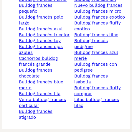
bulldog francés
nuevo bulldog frances
pequeño
bulldog frances micro
bulldog francés pelo
bulldog frances exotico
largo
bulldog frances fluffy
bulldog francés azul
exotico
bulldog francés tricolor
bulldog frances lilac
bulldog francés toy
bulldog francés
bulldog frances ojos
pedigree
azules
bulldog frances azul
cachorros bulldog
merle
francés grande
bulldog frances con
bulldog francés
pedigree
chocolate
bulldog frances
bulldog francés blue
isabella
merle
bulldog frances fluffy
bulldog francés lila
comprar
venta bulldog frances
lilac bulldog frances
particular
lilac
bulldog francés
atigrado