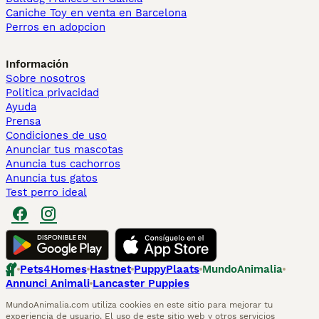
Caniche Toy en venta en Barcelona
Perros en adopcion
Información
Sobre nosotros
Politica privacidad
Ayuda
Prensa
Condiciones de uso
Anunciar tus mascotas
Anuncia tus cachorros
Anuncia tus gatos
Test perro ideal
Pets4Homes
Hastnet
PuppyPlaats
MundoAnimalia
Annunci Animali
Lancaster Puppies
MundoAnimalia.com utiliza cookies en este sitio para mejorar tu
experiencia de usuario. El uso de este sitio web y otros servicios