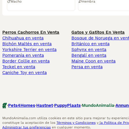
Macho
Hembra
Perros Cachorros En Venta
Gatos y Gatitos En Venta
Chihuahua en venta
Bosque de Noruega en ven
Bichón Maltés en venta
Británico en venta
Yorkshire Terrier en venta
Sphynx en venta
Pomerania en venta
Bengalí en venta
Border Collie en venta
Maine Coon en venta
Teckel en venta
Persa en venta
Caniche Toy en venta
Pets4Homes
Hastnet
PuppyPlaats
MundoAnimalia
Annun
MundoAnimalia.com utiliza cookies en este sitio para mejorar tu experiencia
constituye la aceptación de los
Términos y Condiciones
y
la Política de Pri
Administrar tus preferencias
en cualquier momento.