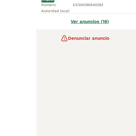
Criador
Número
:
ES300390540283
Autoridad local
:
Ver anuncios (16)
Denunciar anuncio