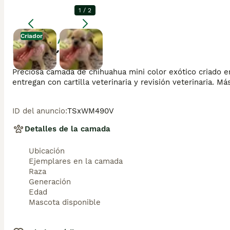
1
/
2
Criador
Agrandar
Descripción
Preciosa camada de chihuahua mini color exótico criado en
entregan con cartilla veterinaria y revisión veterinaria. Más
ID del anuncio
:
TSxWM490V
Detalles de la camada
Ubicación
Ejemplares en la camada
Raza
Generación
Edad
Mascota disponible