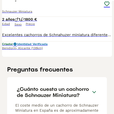
Schnauzer Miniatura
2 años
1
1
800 €
Edad
Precio
Sexo
Excelentes cachorros de Schnahuzer miniatura diferentes colores (Negro,Negro Plata, Sal y Pimienta) con garantía vírica y genética, se entregan vacunados desparasitado con microchip a su nombre Le mandamos información sin compromiso de los cachorros disponibles
Criador
Identidad Verificada
Benidorm
,
Alicante
(138km)
Preguntas frecuentes
¿Cuánto cuesta un cachorro
de Schnauzer Miniatura?
El coste medio de un cachorro de Schnauzer
Miniatura en España es de aproximadamente