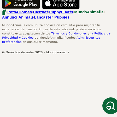
Pets4Homes
Hastnet
PuppyPlaats
MundoAnimalia
Annunci Animali
Lancaster Puppies
MundoAnimalia.com utiliza cookies en este sitio para mejorar tu
experiencia de usuario. El uso de este sitio web y otros servicios
constituye la aceptación de los
Términos y Condiciones
y
la Política de
Privacidad y Cookies
de MundoAnimalia. Puedes
Administrar tus
preferencias
en cualquier momento.
© Derechos de autor
2026
-
Mundoanimalia