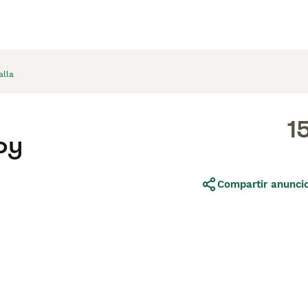
alla
1
oy
Compartir anunci