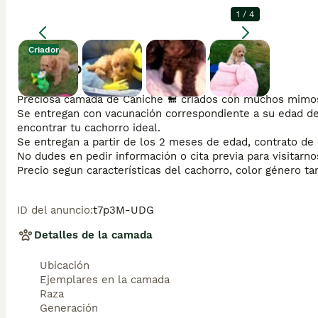
1
/
4
Criador
Agrandar
Descripción
Preciosa camada de Caniche 🐩 criados con muchos mimos y
Se entregan con vacunación correspondiente a su edad des
encontrar tu cachorro ideal.

Se entregan a partir de los 2 meses de edad, contrato de 
No dudes en pedir información o cita previa para visitarnos
Precio segun características del cachorro, color género ta
ID del anuncio
:
t7p3M-UDG
Detalles de la camada
Ubicación
Ejemplares en la camada
Raza
Generación