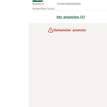
Criador
Número
:
ES451580000055
Autoridad local
:
Ver anuncios (5)
Denunciar anuncio