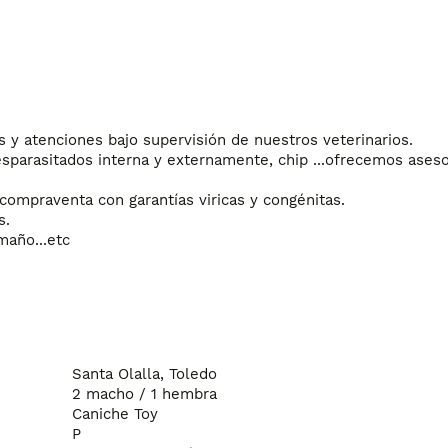
 atenciones bajo supervisión de nuestros veterinarios.

parasitados interna y externamente, chip ...ofrecemos aseso
compraventa con garantías viricas y congénitas.

.

maño...etc
Santa Olalla, Toledo
2 macho / 1 hembra
Caniche Toy
P