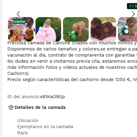
1
/
5
Criador
Agrandar
Descripción
Preciosa camada de Caniche criados con muchos mimos y at
Disponemos de varios tamaños y colores,se entregan a par
vacunación al día, contrato de compraventa con garantías v
No dudes en venir a visitarnos previa cita, estaremos enca
más información fotos y vídeos actuales de nuestros cach
Cachorro)

Precio según características del cachorro desde 1250 €, IV
ID del anuncio
:
s81KaO9Gp
Detalles de la camada
Ubicación
Ejemplares en la camada
Raza