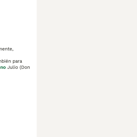
ente, 
bién para 
ono
 Julio (Don 