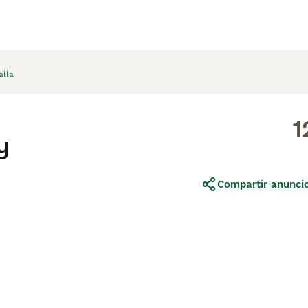
alla
1
y
Compartir anunci