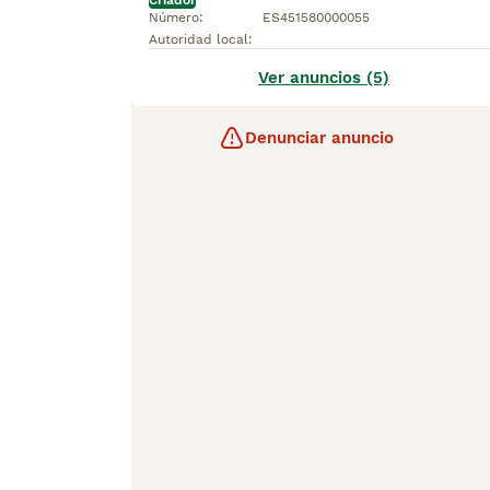
Criador
Número
:
ES451580000055
Autoridad local
:
Ver anuncios (5)
Denunciar anuncio