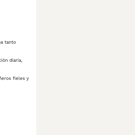
a tanto 
n diaria, 
ros fieles y 
ites,no dudes 