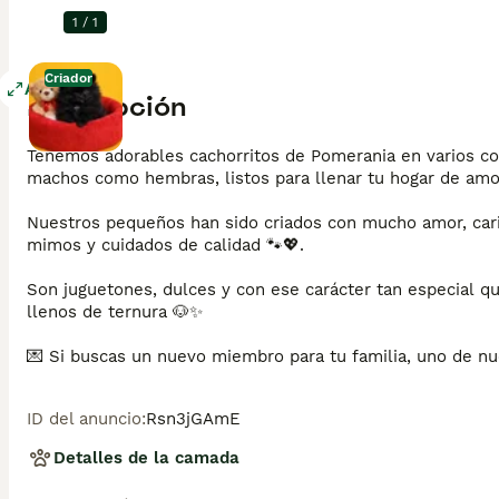
1
/
1
Criador
Agrandar
Descripción
Tenemos adorables cachorritos de Pomerania en varios col
machos como hembras, listos para llenar tu hogar de amor 
Nuestros pequeños han sido criados con mucho amor, cariñ
mimos y cuidados de calidad 🐾💖.

Son juguetones, dulces y con ese carácter tan especial q
llenos de ternura 🐶✨

💌 Si buscas un nuevo miembro para tu familia, uno de nue
📩 Para más información hablame por WhatsApp 
Mostrar 
ID del anuncio
:
Rsn3jGAmE
en escribirnos.
Detalles de la camada