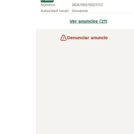
Criador
Número
:
36/A/055/0027/CC
Autoridad local
:
Giovanna
Ver anuncios (21)
Denunciar anuncio