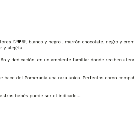
ores 🤍🖤🤎, blanco y negro , marrón chocolate, negro y crem
y alegría.

o y dedicación, en un ambiente familiar donde reciben atenció
ue hace del Pomerania una raza única. Perfectos como compañe
stros bebés puede ser el indicado.

número de teléfono
 y te mandamos fotos y todo lo que neces