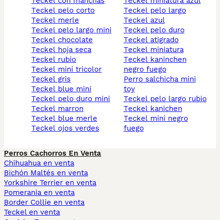
teckel con manchas
teckel miniatura azul
teckel pelo corto
teckel pelo largo
teckel merle
teckel azul
teckel pelo largo mini
teckel pelo duro
teckel chocolate
teckel atigrado
teckel hoja seca
teckel miniatura
teckel rubio
teckel kaninchen
teckel mini tricolor
negro fuego
teckel gris
perro salchicha mini
teckel blue mini
toy
teckel pelo duro mini
teckel pelo largo rubio
teckel marron
teckel kanichen
teckel blue merle
teckel mini negro
teckel ojos verdes
fuego
Perros Cachorros En Venta
Chihuahua en venta
Bichón Maltés en venta
Yorkshire Terrier en venta
Pomerania en venta
Border Collie en venta
Teckel en venta