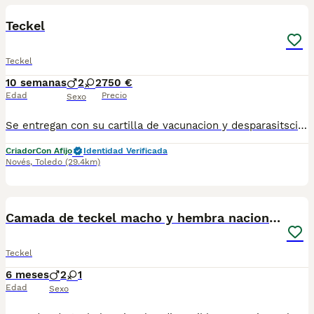
Teckel
Teckel
10 semanas
2
2
750 €
Edad
Precio
Sexo
Se entregan con su cartilla de vacunacion y desparasitsciones correspondiente a su edad Para más información escribanos al 698979889 las fotos no se corresponden a los cachorros ya que son muy pequeños aun pero escribanos y le mandamos las fotos de ellos actualemente
Criador
Con Afijo
Identidad Verificada
Novés
,
Toledo
(29.4km)
1
3
Camada de teckel macho y hembra nacionales
Teckel
6 meses
2
1
Edad
Sexo