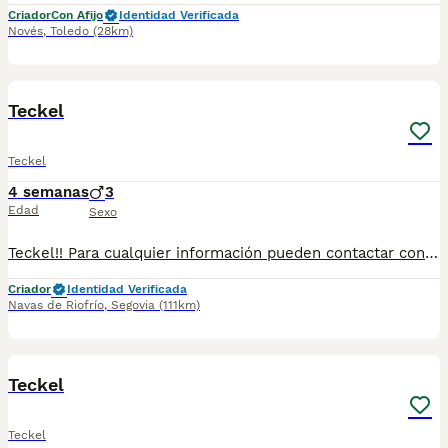
Criador
Con Afijo
Identidad Verificada
Novés
,
Toledo
(28km)
1
1
Teckel
Teckel
4 semanas
3
Edad
Sexo
Teckel!! Para cualquier información pueden contactar conmigo en el WhatsApp 632 109 444 y te ayudaré a encontrar tu amigo peludo perfecto❤️
Criador
Identidad Verificada
Navas de Riofrío
,
Segovia
(111km)
1
1
Teckel
Teckel