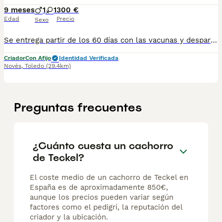
9 meses
1
1
300 €
Edad
Precio
Sexo
Se entrega partir de los 60 días con las vacunas y desparasitsciones correspondientes a su edad. 698979889 para más información En el precio n es incluido el iva
Criador
Con Afijo
Identidad Verificada
Novés
,
Toledo
(29.4km)
Preguntas frecuentes
¿Cuánto cuesta un cachorro
de Teckel?
El coste medio de un cachorro de Teckel en
España es de aproximadamente 850€,
aunque los precios pueden variar según
factores como el pedigrí, la reputación del
criador y la ubicación.