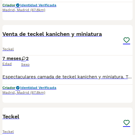
Criador
Identidad Verificada
Madrid
,
Madrid
(67.8km)
2
1
Venta de teckel kanichen y miniatura
Teckel
7 meses
2
Edad
Sexo
Espectaculares camada de teckel kanichen y miniatura. Todos los cachorritos se entregan con unos dos meses y medio de edad y sus vacunas correspondientes, desparasitados interna y externamente, con certificado de salud, y garantía tanto por enfermedad vírica como congénito genética. Posibilidad de entregar en toda España mediante transporte propio preparado para animales y con chofer privado. Los precios pueden variar según las características y morfología de cada cachorro. Añádenos al whats app o llámanos, y encantados atenderemos todas tus dudas y consultas. Teléfono / Whats app: 641 92 23 90
Criador
Identidad Verificada
Madrid
,
Madrid
(67.8km)
2
Teckel
Teckel