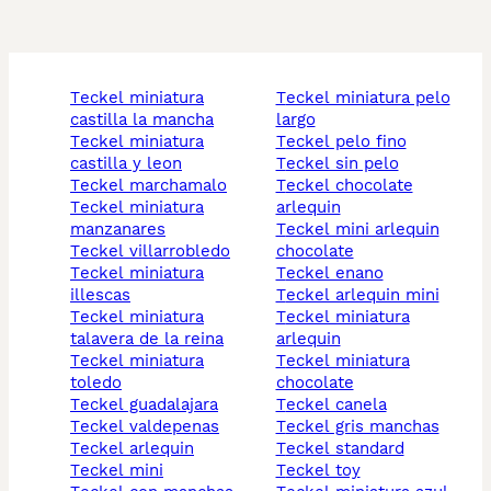
teckel miniatura
teckel miniatura pelo
castilla la mancha
largo
teckel miniatura
teckel pelo fino
castilla y leon
teckel sin pelo
teckel marchamalo
teckel chocolate
teckel miniatura
arlequin
manzanares
teckel mini arlequin
teckel villarrobledo
chocolate
teckel miniatura
teckel enano
illescas
teckel arlequin mini
teckel miniatura
teckel miniatura
talavera de la reina
arlequin
teckel miniatura
teckel miniatura
toledo
chocolate
teckel guadalajara
teckel canela
teckel valdepenas
teckel gris manchas
teckel arlequin
teckel standard
teckel mini
teckel toy