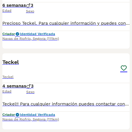
6 semanas
3
Edad
Sexo
Precioso Teckel. Para cualquier información y puedes contactar conmigo en el teléfono 632 109 444.
Criador
Identidad Verificada
Navas de Riofrío
,
Segovia
(111km)
1
1
Teckel
Teckel
4 semanas
3
Edad
Sexo
Teckel!! Para cualquier información puedes contactar conmigo en el 632 109 444 tanto llamada como vía WhatsApp.
Criador
Identidad Verificada
Navas de Riofrío
,
Segovia
(111km)
10