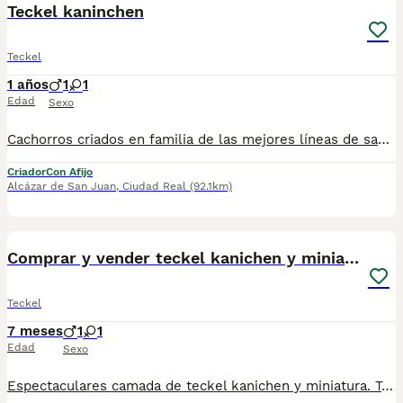
Teckel kaninchen
Teckel
1 años
1
1
Edad
Sexo
Cachorros criados en familia de las mejores líneas de sangre, excelente pedigree , 25 años de experiencia , NO TIENDA.
Criador
Con Afijo
Alcázar de San Juan
,
Ciudad Real
(92.1km)
1
2
Comprar y vender teckel kanichen y miniatura
Teckel
7 meses
1
1
Edad
Sexo
Espectaculares camada de teckel kanichen y miniatura. Todos los cachorritos se entregan con unos dos meses y medio de edad y sus vacunas correspondientes, desparasitados interna y externamente, con certificado de salud, y garantía tanto por enfermedad vírica como congénito genética. Posibilidad de entregar en toda España mediante transporte propio preparado para animales y con chofer privado. Los precios pueden variar según las características y morfología de cada cachorro. Añádenos al whats app o llámanos, y encantados atenderemos todas tus dudas y consultas. Teléfono / Whats app: 641 92 23 90