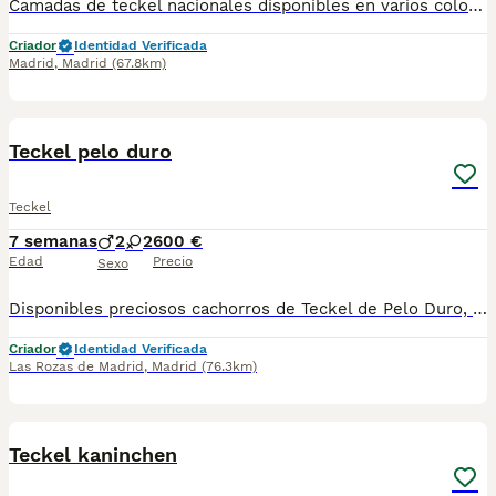
Camadas de teckel nacionales disponibles en varios colores y tonalidades. Machos y hembras. Criadores responsables y familiares. Se entregan a partir de 2 meses de edad y sus vacunas correspondientes, desparasitados. Todos los cachorros son descendientes de las mejores líneas nacionales. Se entregan en toda España con transporte de alta calidad preparado para animales, van en vehículo climatizado con chófer particular a cargo del comprador. Si tienes dudas o consultas sobre la raza, podemos resolver tus dudas por whats app ;) Abogamos por una cría nacional (no en países del este) en un ambiente familiar con personas con vocación en una cría ética y responsable, y que por encima de todo, aman a los animales Teléfono / Whats app: 641 92 23 90
Criador
Identidad Verificada
Madrid
,
Madrid
(67.8km)
1
PRO
Teckel pelo duro
Teckel
7 semanas
2
2
600 €
Edad
Precio
Sexo
Disponibles preciosos cachorros de Teckel de Pelo Duro, criados en ambiente familiar y acostumbrados al contacto diario. Muy sociables, cariñosos y con el carácter valiente y divertido que caracteriza a la raza. Procedentes de padres seleccionados por salud, morfología y temperamento. Cachorros equilibrados y perfectamente adaptados a la convivencia familiar. Se entregan con: ✔ Microchip ✔ Pasaporte veterinario ✔ Mínimo dos vacunas ✔ Desparasitaciones al día ✔ Contrato y asesoramiento El Teckel de Pelo Duro destaca por su inteligencia, personalidad y gran apego a sus propietarios. Una raza ideal tanto para compañía como para personas activas. Posibilidad de envío a toda España, incluidas Baleares y Canarias. Contactar por teléfono o WhatsApp para fotos, vídeos y disponibilidad.
Criador
Identidad Verificada
Las Rozas de Madrid
,
Madrid
(76.3km)
3
2
Teckel kaninchen