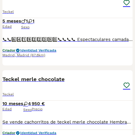
Teckel
5 meses
1
1
Edad
Sexo
📞📞6️⃣4️⃣1️⃣9️⃣2️⃣2️⃣3️⃣9️⃣0️⃣📞📞📞📞 Espectaculares camadas de perritos de Teckel miniatura y kanichen descendientes de las mejores líneas de sangre. Disponibles tanto hembras como machos. Las camadas están bajo supervisión veterinaria desde su nacimiento hasta que son entregadas a su nueva familia. Criados por un equipo de profesionales y mejores personas que, con más de 20 años de experiencia , cuidan a los animales por vocación, aplicando una cría ética y responsable para que cada cachorro se desarrolle con la mejor salud y con un buen temperamento. Todos los cachorritos se entregan con unos dos meses y medio de edad y sus vacunas correspondientes, desparasitados interna y externamente, con certificado de salud, y garantía tanto por enfermedad vírica como congénito genética. Posibilidad de entregar en toda España mediante transporte propio preparado para animales y con chofer privado. Los precios pueden variar según las características y morfología de cada cachorro. Añádenos al whats app o llámanos, y encantados atenderemos todas tus dudas y consultas. Teléfono / Whats app: 641 92 23 90
Criador
Identidad Verificada
Madrid
,
Madrid
(67.8km)
2
Teckel merle chocolate
Teckel
10 meses
4
950 €
Edad
Precio
Sexo
Se vende cachorritos de teckel merle chocolate Hembras.. Listas para entregar Se entrega con cartilla pasaporte Desparasitaciones al día Vacunas correspondientes a su edad Para más información escribe al whatsapp de 616121781
Criador
Identidad Verificada