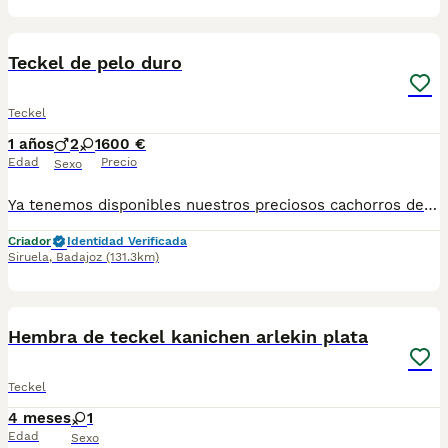
1
Teckel de pelo duro
Teckel
1 años
2
1
600 €
Edad
Precio
Sexo
Ya tenemos disponibles nuestros preciosos cachorros de Teckel de pelo duro , criados en un entorno familiar y con todas las atenciones necesarias para garantizar su salud y bienestar. ✨ Características: • Padres seleccionados por su carácter equilibrado y excelente morfología. • Cachorros criados en casa, socializados desde pequeños con personas y otros animales. • Entrega a partir de [X semanas] con: ✅ pasaporte al día ✅ Desparasitados y con las primeras vacunas ✅ Microchip ✅ Contrato de compraventa y asesoramiento de por vida 🐶 El Teckel es un compañero ideal: inteligente, valiente, cariñoso y perfecto tanto para familias como para personas activas que buscan un perro fiel y divertido. 📍 Se pueden entregar en cualquier parte de España 📞 Más información y reservas por privado.
Criador
Identidad Verificada
Siruela
,
Badajoz
(131.3km)
4
Hembra de teckel kanichen arlekin plata
Teckel
4 meses
1
Edad
Sexo