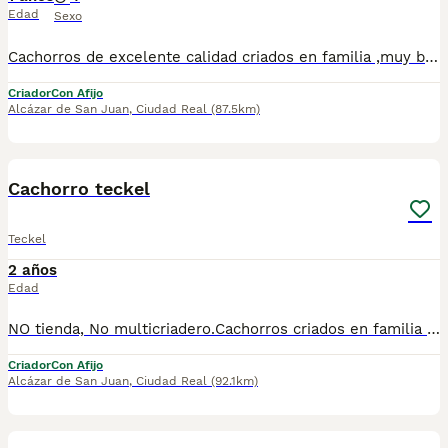
Edad
Sexo
Cachorros de excelente calidad criados en familia ,muy buenas líneas de sangre , NO somos tienda ni multicriadero
Criador
Con Afijo
Alcázar de San Juan
,
Ciudad Real
(87.5km)
3
Cachorro teckel
Teckel
2 años
Edad
NO tienda, No multicriadero.Cachorros criados en familia de las mejores lineas de sangre, 25 años de experiencia.
Criador
Con Afijo
Alcázar de San Juan
,
Ciudad Real
(92.1km)
1
1