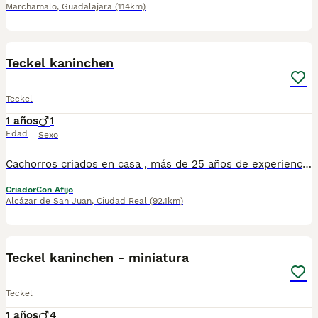
Marchamalo
,
Guadalajara
(114km)
3
Teckel kaninchen
Teckel
1 años
1
Edad
Sexo
Cachorros criados en casa , más de 25 años de experiencia. NO tienda, NO multicriadero, muy buenas lineas de sangre , excelente calidad precio, se entregan con todas las vacunas y desparasitaciones correspondientes a su edad.
Criador
Con Afijo
Alcázar de San Juan
,
Ciudad Real
(92.1km)
1
Teckel kaninchen - miniatura
Teckel
1 años
4