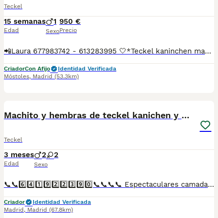
Teckel
15 semanas
1
950 €
Edad
Precio
Sexo
📲Laura 677983742 - 613283995 🤍*Teckel kaninchen macho negro fuego*🤍 ¿Buscas un nuevo compañero para tu hogar? ❤️ Tenemos preciosos cachorros listos para encontrar una familia responsable. ✅ Vacunados ✅ Desparasitados ✅ Cartilla sanitaria ✅ Garantías incluidas ✅ Máxima atención y cuidado Se hacen envíos a toda España: Andalucía: Almería, Cádiz, Córdoba, Granada, Huelva, Jaén, Málaga, Sevilla.Aragón: Huesca, Teruel, Zaragoza.Asturias: Oviedo.Baleares: Palma.Canarias: Las Palmas de Gran Canaria, Santa Cruz de Tenerife.Cantabria: Santander.Castilla-La Mancha: Albacete, Ciudad Real, Cuenca, Guadalajara, Toledo.Castilla y León: Ávila, Burgos, León, Palencia, Salamanca, Segovia, Soria, Valladolid, Zamora.Cataluña: Barcelona, Gerona (Girona), Lérida (Lleida), Tarragona.Comunidad Valenciana: Alicante, Castellón de la Plana, Valencia.Extremadura: Badajoz, Cáceres.Galicia: La Coruña (A Coruña), Lugo, Orense (Ourense), Pontevedra.La Rioja: Logroño.Madrid: Madrid.Murcia: Murcia.Navarra: Pamplona.País Vasco: Bilbao (Vizcaya), San Sebastián (Guipúzcoa), Vitoria (Álava). 🐾 Cachorros sanos, sociables y criados con mucho cariño. 📲 ¡Pregunta sin compromiso por disponibilidad, fotos y precios por mensaje privado!
Criador
Con Afijo
Identidad Verificada
Móstoles
,
Madrid
(53.3km)
1
4
Machito y hembras de teckel kanichen y miniatura
Teckel
3 meses
2
2
Edad
Sexo
📞📞6️⃣4️⃣1️⃣9️⃣2️⃣2️⃣3️⃣9️⃣0️⃣📞📞📞📞 Espectaculares camadas de perritos de teckel miniatura y kanichén nacionales descendientes de las mejores líneas de sangre. Disponibles tanto hembras como machos. Las camadas están bajo supervisión veterinaria desde su nacimiento hasta que son entregadas a su nueva familia. Criados por un equipo de profesionales y mejores personas que, con más de 20 años de experiencia , cuidan a los animales por vocación, aplicando una cría ética y responsable para que cada cachorro se desarrolle con la mejor salud y con un buen temperamento. Todos los cachorritos se entregan con unos dos meses y medio de edad y sus vacunas correspondientes, desparasitados interna y externamente, con certificado de salud, y garantía tanto por enfermedad vírica como congénito genética. Posibilidad de entregar en toda España mediante transporte propio preparado para animales y con chofer privado. Los precios pueden variar según las características y morfología de cada cachorro. Añádenos al whats app o llámanos, y encantados atenderemos todas tus dudas y consultas. Teléfono / Whats app: 641 92 23 90
Criador
Identidad Verificada
Madrid
,
Madrid
(67.8km)