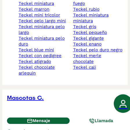
teckel miniatura
fuego
teckel marron
teckel rubio
teckel mini tricolor
teckel miniatura
teckel pelo largo mini
miniatura
teckel miniatura pelo
teckel gris
largo
teckel pequeño
teckel miniatura pelo
teckel gigante
duro
teckel enano
teckel blue mini
teckel pelo duro negro
teckel con pedigree
teckel merle
teckel atigrado
chocolate
teckel chocolate
teckel cali
arlequin
Mascotas C.
Mensaje
Llamada