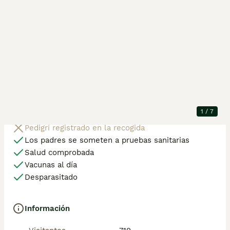
Ubicación
Santomera, Murcia
Ejemplares en la
1 macho
camada
Raza
Siamés
Edad
4 meses, 12 días
Mascota disponible
Disponible ahora
Salud y médicos
1
/
7
Compromiso de Microchip
Pedigrí registrado en la recogida
Los padres se someten a pruebas sanitarias
Salud comprobada
Vacunas al día
Desparasitado
Información