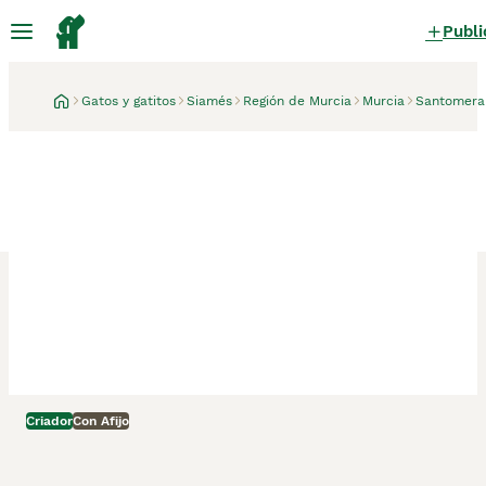
Publi
Gatos y gatitos
Siamés
Región de Murcia
Murcia
Santomera
Criador
Con Afijo
Santomera, Murcia
1 semana
GATITO SIAMÉS