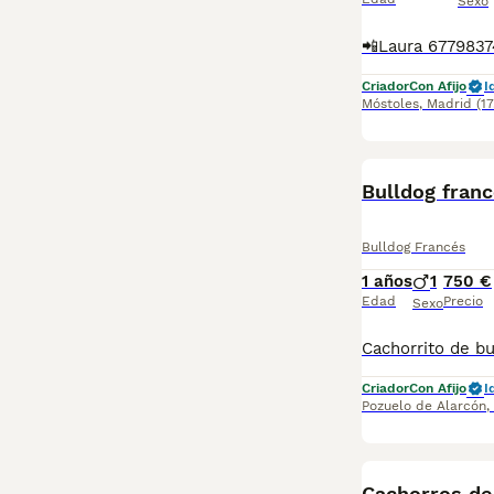
Sexo
Criador
Con Afijo
I
Móstoles
,
Madrid
(1
Bulldog fran
Bulldog Francés
1 años
1
750 €
Edad
Precio
Sexo
Criador
Con Afijo
I
Pozuelo de Alarcón
,
Cachorros de