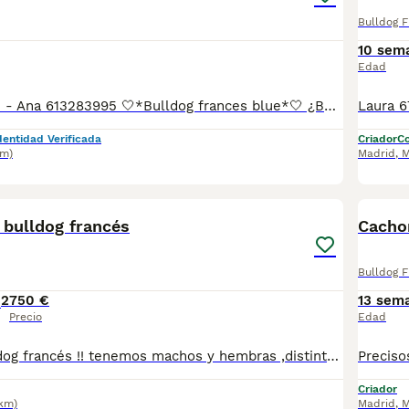
Bulldog 
10 sem
Edad
Laura 677983742 - Ana 613283995 🤍*Bulldog frances blue*🤍 ¿Buscas un nuevo compañero para tu hogar? ❤️ Tenemos preciosos cachorros listos para encontrar una familia responsable. ✅ Vacunados ✅ Desparasitados ✅ Cartilla sanitaria ✅ Garantías incluidas ✅ Máxima atención y cuidado Se hacen envíos a toda España: Andalucía: Almería, Cádiz, Córdoba, Granada, Huelva, Jaén, Málaga, Sevilla. Aragón: Huesca, Teruel, Zaragoza. Asturias: Oviedo. Baleares: Palma. Canarias: Las Palmas de Gran Canaria, Santa Cruz de Tenerife. Cantabria: Santander. Castilla-La Mancha: Albacete, Ciudad Real, Cuenca, Guadalajara, Toledo. Castilla y León: Ávila, Burgos, León, Palencia, Salamanca, Segovia, Soria, Valladolid, Zamora. Cataluña: Barcelona, Gerona (Girona), Lérida (Lleida), Tarragona .Comunidad Valenciana: Alicante, Castellón de la Plana, Valencia. Extremadura: Badajoz, Cáceres .Galicia: La Coruña (A Coruña), Lugo, Orense (Ourense), Pontevedra. La Rioja: Logroño. Madrid: Madrid .Murcia: Murcia. Navarra: Pamplona. País Vasco: Bilbao (Vizcaya), San Sebastián (Guipúzcoa), Vitoria (Álava). 🐾 Cachorros sanos, sociables y criados con mucho cariño. 📲 ¡Pregunta sin compromiso por disponibilidad, fotos y precios por mensaje privado!
dentidad Verificada
Criador
Co
km)
Madrid
,
M
8
3
 bulldog francés
Cacho
Bulldog 
2
750 €
13 sem
Precio
Edad
Camada de Bulldog francés !! tenemos machos y hembras ,distintos colores Nuestros cachorros nacen y crecen en un ambiente familiar ,sin jaulas ,con un respeto y exclusiva cria,somos respetuosos con el tiempo de destete ,cada cachorro necesita su tiempo.. Destetamos con un pienso de alta calidad , Cachorros revisados ,desde el nacimiento ,hasta la entrega por un veterinario competente ,buscando siempre el bienestar de nuestros animales.. Sociabilizados y equilibrados tanto padres como cachorros Se entregan con todo el protocolo veterinario legal,y garantías por escrito completas.. Tenemos servicio de entrega personalizado a cualquier punto de España,directo.. El precio puede cambiar tanto en sexo como en características del cachorro. Dejanos tú teléfono y te mandamos toda la información fotos y vídeos ..
Criador
2km)
Madrid
,
M