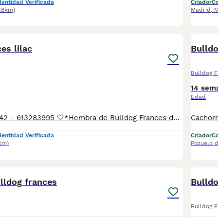
dentidad Verificada
Criador
Co
7.8km)
Madrid
,
M
6
es lilac
Bulld
Bulldog 
14 sem
Edad
📲Laura 677983742 - 613283995 🤍*Hembra de Bulldog Frances de color lilac *🤍 ¿Buscas un nuevo compañero para tu hogar? ❤️ Tenemos preciosos cachorros listos para encontrar una familia responsable. ✅ Vacunados ✅ Desparasitados ✅ Cartilla sanitaria ✅ Garantías incluidas ✅ Máxima atención y cuidado Se hacen envíos a toda España: Andalucía: Almería, Cádiz, Córdoba, Granada, Huelva, Jaén, Málaga, Sevilla.Aragón: Huesca, Teruel, Zaragoza.Asturias: Oviedo.Baleares: Palma.Canarias: Las Palmas de Gran Canaria, Santa Cruz de Tenerife.Cantabria: Santander.Castilla-La Mancha: Albacete, Ciudad Real, Cuenca, Guadalajara, Toledo.Castilla y León: Ávila, Burgos, León, Palencia, Salamanca, Segovia, Soria, Valladolid, Zamora.Cataluña: Barcelona, Gerona (Girona), Lérida (Lleida), Tarragona.Comunidad Valenciana: Alicante, Castellón de la Plana, Valencia.Extremadura: Badajoz, Cáceres.Galicia: La Coruña (A Coruña), Lugo, Orense (Ourense), Pontevedra.La Rioja: Logroño.Madrid: Madrid.Murcia: Murcia.Navarra: Pamplona.País Vasco: Bilbao (Vizcaya), San Sebastián (Guipúzcoa), Vitoria (Álava). 🐾 Cachorros sanos, sociables y criados con mucho cariño. 📲 ¡Pregunta sin compromiso por disponibilidad, fotos y precios por mensaje privado!
dentidad Verificada
Criador
Co
km)
Pozuelo 
1
lldog frances
Bulldo
Bulldog 