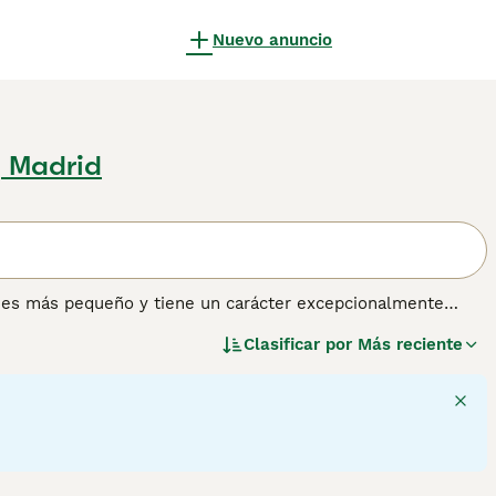
Nuevo anuncio
, Madrid
s es más pequeño y tiene un carácter excepcionalmente
tornos domésticos, lo que lo convierte en uno de los perros
Clasificar por
Más reciente
del mundo. Los Frenchies anhelan mucha atención y no
entrañables es su disposición a complacer, y aunque
trata con cuidado.
nformación sobre esta raza de perro.