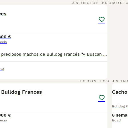
5
ANUNCIOS PROMOCI
ces
300 €
ecio
🐾 Disponibles 3 preciosos machos de Bulldog Francés 🐾 Buscan una familia responsable donde crecer rodeados de cariño. ✅ Entrega con todas las vacunas correspondientes a su edad. ✅ Desparasitaciones al día. ✅ Revisión veterinaria realizada antes de la entrega. ✅ Padres con pruebas de salud favorables. Nuestros cachorros se crían en un ambiente familiar, con atención y socialización desde sus primeros días de vida para favorecer un desarrollo equilibrado. 📍Se pueden visitar sin ningún tipo de compromiso para conocerlos y resolver cualquier duda. Si deseas más información, fotos o vídeos, no dudes en ponerte en contacto.
km)
4
TODOS LOS ANUN
 Bulldog Frances
Cacho
Bulldog 
300 €
8 sema
ecio
Edad