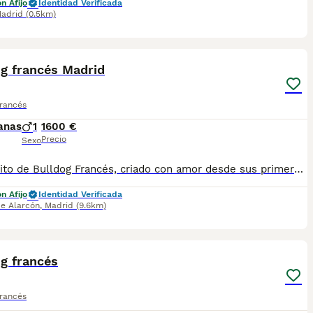
n Afijo
Identidad Verificada
adrid
(0.5km)
1
og francés Madrid
Francés
anas
1
1600 €
Precio
Sexo
Cachorrito de Bulldog Francés, criado con amor desde sus primeros días, socializado en casa y preparado para integrarse a su próximo hogar con alegría y equilibrio. Nuestra forma de criar: Ambiente familiar y socialización temprana Padres sanos y seleccionados Vacunas, desparasitaciones y cartilla al día Microchip y revisión veterinaria Asesoramiento completo antes y después de la entrega Contrato de garantía. Cría con enfoque en salud y bienestar real Web: www.aguasdelcuenco.es Email: aguasdelcuenco@gmail.com Teléfono / WhatsApp: 34 649 916 860 www.facebook.com/aguasdelcuenco https://www.tiktok.com/@delasaguasdelcuenco Ubicación: Madrid Para más información mándanos un mensaje privado y te contamos todo sobre disponibilidad de camadas, fotos de los cachorros y condiciones de reserva. Solo para familias responsables que busquen un compañero para toda la vida.
n Afijo
Identidad Verificada
de Alarcón
,
Madrid
(9.6km)
3
g francés
Francés