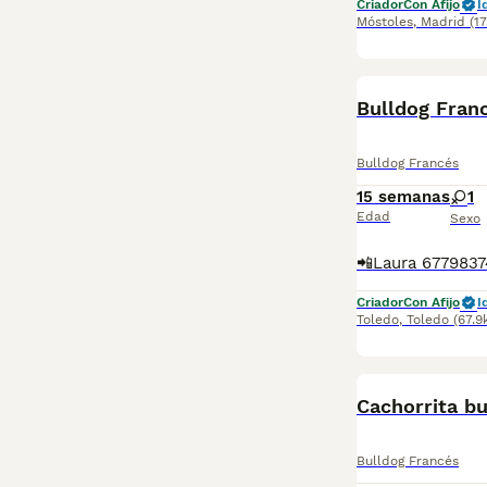
Criador
Con Afijo
I
Móstoles
,
Madrid
(1
Bulldog Franc
Bulldog Francés
15 semanas
1
Edad
Sexo
Criador
Con Afijo
I
Toledo
,
Toledo
(67.9
Cachorrita bu
Bulldog Francés