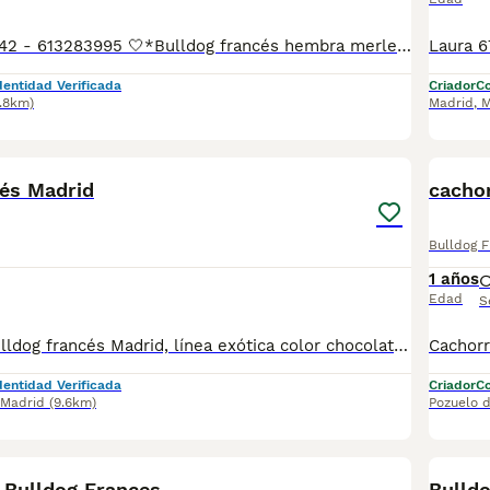
📲Laura 677983742 - 613283995 🤍*Bulldog francés hembra merle fawn*🤍 ¿Buscas un nuevo compañero para tu hogar? ❤️ Tenemos preciosos cachorros listos para encontrar una familia responsable. ✅ Vacunados ✅ Desparasitados ✅ Cartilla sanitaria ✅ Garantías incluidas ✅ Máxima atención y cuidado Se hacen envíos a toda España: Andalucía: Almería, Cádiz, Córdoba, Granada, Huelva, Jaén, Málaga, Sevilla.Aragón: Huesca, Teruel, Zaragoza.Asturias: Oviedo.Baleares: Palma.Canarias: Las Palmas de Gran Canaria, Santa Cruz de Tenerife.Cantabria: Santander.Castilla-La Mancha: Albacete, Ciudad Real, Cuenca, Guadalajara, Toledo.Castilla y León: Ávila, Burgos, León, Palencia, Salamanca, Segovia, Soria, Valladolid, Zamora.Cataluña: Barcelona, Gerona (Girona), Lérida (Lleida), Tarragona.Comunidad Valenciana: Alicante, Castellón de la Plana, Valencia.Extremadura: Badajoz, Cáceres.Galicia: La Coruña (A Coruña), Lugo, Orense (Ourense), Pontevedra.La Rioja: Logroño.Madrid: Madrid.Murcia: Murcia.Navarra: Pamplona.País Vasco: Bilbao (Vizcaya), San Sebastián (Guipúzcoa), Vitoria (Álava). 🐾 Cachorros sanos, sociables y criados con mucho cariño. 📲 ¡Pregunta sin compromiso por disponibilidad, fotos y precios por mensaje privado!
dentidad Verificada
Criador
Co
7.8km)
Madrid
,
M
4
cés Madrid
cachor
Bulldog 
1 años
Edad
S
Cachorrito de bulldog francés Madrid, línea exótica color chocolate, se entrega con toda su documentación y contratos de garantía https://www.aguasdelcuenco.es/
dentidad Verificada
Criador
Co
Madrid
(9.6km)
Pozuelo 
6
 Bulldog Frances.
Bulldo