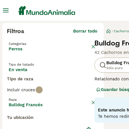
Filtros
Borrar todo
Cachorro
Bulldog F
Categorías
Perros
42 Cachorros en
Bulldog Fr
Tipo de listado
Sólo puro
En venta
Tipo de raza
Relacionado con
juguetón y afabl
Guardar bús
Incluir cruces
de compañía más
aman nada más q
Raza
pueden ser terco
Bulldog Francés
Este anuncio h
Lee nuestra
pág
Te hemos redir
Tu ubicación