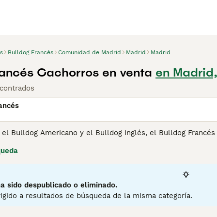
s
Bulldog Francés
Comunidad de Madrid
Madrid
Madrid
rancés Cachorros en venta
en Madrid
contrados
ancés
 el Bulldog Americano y el Bulldog Inglés, el Bulldog Francé
e que se adapta fácilmente a diferentes estilos de vida y en
queda
 populares no solo en España sino también en otras partes 
ue pasar tiempo con sus dueños. Una de sus cualidades más 
s, se les puede enseñar a hacer cosas asombrosas si se les 
a sido despublicado o eliminado.
ina de consejos de compra de Bulldog Francés
para obtener i
igido a resultados de búsqueda de la misma categoría.