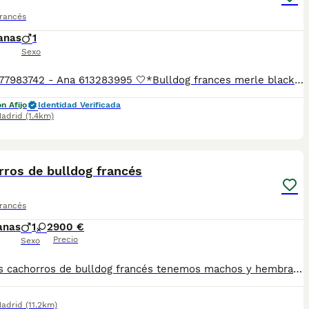
Francés
anas
1
Sexo
Laura 677983742 - Ana 613283995 🤍*Bulldog frances merle black*🤍 ¿Buscas un nuevo compañero para tu hogar? ❤️ Tenemos preciosos cachorros listos para encontrar una familia responsable. ✅ Vacunados ✅ Desparasitados ✅ Cartilla sanitaria ✅ Garantías incluidas ✅ Máxima atención y cuidado Se hacen envíos a toda España: Andalucía: Almería, Cádiz, Córdoba, Granada, Huelva, Jaén, Málaga, Sevilla. Aragón: Huesca, Teruel, Zaragoza. Asturias: Oviedo. Baleares: Palma. Canarias: Las Palmas de Gran Canaria, Santa Cruz de Tenerife. Cantabria: Santander. Castilla-La Mancha: Albacete, Ciudad Real, Cuenca, Guadalajara, Toledo. Castilla y León: Ávila, Burgos, León, Palencia, Salamanca, Segovia, Soria, Valladolid, Zamora. Cataluña: Barcelona, Gerona (Girona), Lérida (Lleida), Tarragona .Comunidad Valenciana: Alicante, Castellón de la Plana, Valencia. Extremadura: Badajoz, Cáceres .Galicia: La Coruña (A Coruña), Lugo, Orense (Ourense), Pontevedra. La Rioja: Logroño. Madrid: Madrid .Murcia: Murcia. Navarra: Pamplona. País Vasco: Bilbao (Vizcaya), San Sebastián (Guipúzcoa), Vitoria (Álava). 🐾 Cachorros sanos, sociables y criados con mucho cariño. 📲 ¡Pregunta sin compromiso por disponibilidad, fotos y precios por mensaje privado!
n Afijo
Identidad Verificada
adrid
(1.4km)
4
rros de bulldog francés
Francés
anas
1
2
900 €
Precio
Sexo
Precisos cachorros de bulldog francés tenemos machos y hembras ,distintos colores Nuestros cachorros nacen y crecen en un ambiente familiar ,sin jaulas ,con un respeto y exclusiva cria,somos respetuosos con el tiempo de destete ,cada cachorro necesita su tiempo.. Destetamos con un pienso de alta calidad , Cachorros revisados ,desde el nacimiento ,hasta la entrega por un veterinario competente ,buscando siempre el bienestar de nuestros animales.. Sociabilizados y equilibrados tanto padres como cachorros Se entregan con todo el protocolo veterinario legal,y garantías por escrito completas.. Tenemos servicio de entrega personalizado a cualquier punto de España,directo.. El precio puede cambiar tanto en sexo como en características del cachorro. Dejanos tú teléfono y te mandamos toda la información fotos y vídeos ..
adrid
(11.2km)