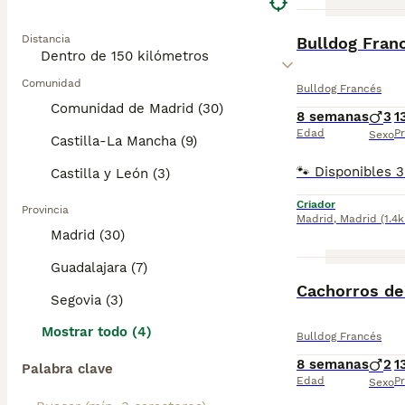
BOOST
Distancia
Bulldog Fran
Comunidad
Bulldog Francés
Comunidad de Madrid (30)
8 semanas
3
1
Edad
Pr
Sexo
Castilla-La Mancha (9)
Castilla y León (3)
Criador
Provincia
Madrid
,
Madrid
(1.4
Madrid (30)
Guadalajara (7)
Cachorros de
Segovia (3)
Mostrar todo (4)
Bulldog Francés
8 semanas
2
1
Palabra clave
Edad
Pr
Sexo