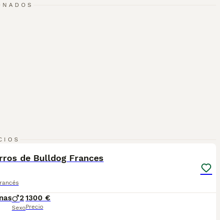
ONADOS
2
CIOS
rros de Bulldog Frances
Francés
nas
2
1300 €
Precio
Sexo