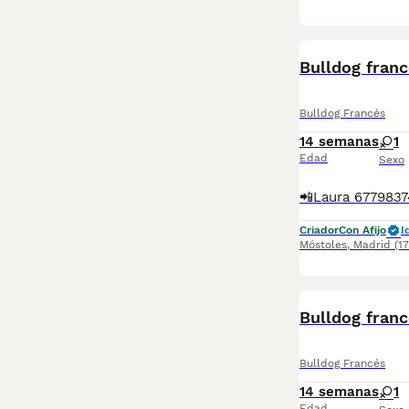
Bulldog franc
Bulldog Francés
14 semanas
1
Edad
Sexo
Criador
Con Afijo
I
Móstoles
,
Madrid
(1
Bulldog fran
Bulldog Francés
14 semanas
1
Edad