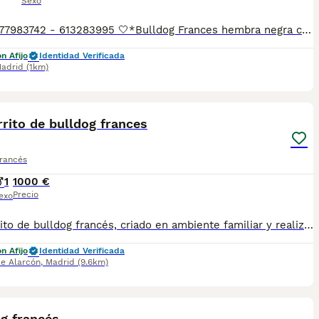
Sexo
Laura 677983742 - 613283995 🤍*Bulldog Frances hembra negra corbata blanca *🤍 ¿Buscas un nuevo compañero para tu hogar? ❤️ Tenemos preciosos cachorros listos para encontrar una familia responsable. ✅ Vacunados ✅ Desparasitados ✅ Cartilla sanitaria ✅ Garantías incluidas ✅ Máxima atención y cuidado Se hacen envíos a toda España: Andalucía: Almería, Cádiz, Córdoba, Granada, Huelva, Jaén, Málaga, Sevilla.Aragón: Huesca, Teruel, Zaragoza.Asturias: Oviedo.Baleares: Palma.Canarias: Las Palmas de Gran Canaria, Santa Cruz de Tenerife.Cantabria: Santander.Castilla-La Mancha: Albacete, Ciudad Real, Cuenca, Guadalajara, Toledo.Castilla y León: Ávila, Burgos, León, Palencia, Salamanca, Segovia, Soria, Valladolid, Zamora.Cataluña: Barcelona, Gerona (Girona), Lérida (Lleida), Tarragona.Comunidad Valenciana: Alicante, Castellón de la Plana, Valencia.Extremadura: Badajoz, Cáceres.Galicia: La Coruña (A Coruña), Lugo, Orense (Ourense), Pontevedra.La Rioja: Logroño.Madrid: Madrid.Murcia: Murcia.Navarra: Pamplona.País Vasco: Bilbao (Vizcaya), San Sebastián (Guipúzcoa), Vitoria (Álava). 🐾 Cachorros sanos, sociables y criados con mucho cariño. 📲 ¡Pregunta sin compromiso por disponibilidad, fotos y precios por mensaje privado!
n Afijo
Identidad Verificada
adrid
(1km)
3
rito de bulldog frances
Francés
1
1000 €
Precio
exo
Cachorrito de bulldog francés, criado en ambiente familiar y realizando una cría responsable. Criado con pienso de primera calidad, revisiones veterinaria, vacunados, desparasitado. pasaporte y chip y contrato de garantía. https://www.aguasdelcuenco.es Telefono: Alex 649916860
n Afijo
Identidad Verificada
de Alarcón
,
Madrid
(9.6km)
2
g francés