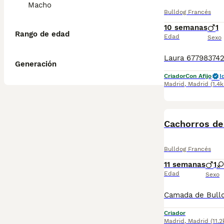
Macho
Bulldog Francés
10 semanas
1
Rango de edad
Edad
Sexo
Generación
Criador
Con Afijo
I
Madrid
,
Madrid
(1.4
Cachorros de
Bulldog Francés
11 semanas
1
Edad
Sexo
Criador
Madrid
,
Madrid
(11.