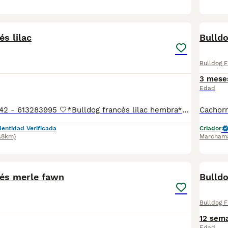
6
és lilac
Bulldo
Bulldog 
3 mese
Edad
📲Laura 677983742 - 613283995 🤍*Bulldog francés lilac hembra*🤍 ¿Buscas un nuevo compañero para tu hogar? ❤️ Tenemos preciosos cachorros listos para encontrar una familia responsable. ✅ Vacunados ✅ Desparasitados ✅ Cartilla sanitaria ✅ Garantías incluidas ✅ Máxima atención y cuidado Se hacen envíos a toda España: Andalucía: Almería, Cádiz, Córdoba, Granada, Huelva, Jaén, Málaga, Sevilla.Aragón: Huesca, Teruel, Zaragoza.Asturias: Oviedo.Baleares: Palma.Canarias: Las Palmas de Gran Canaria, Santa Cruz de Tenerife.Cantabria: Santander.Castilla-La Mancha: Albacete, Ciudad Real, Cuenca, Guadalajara, Toledo.Castilla y León: Ávila, Burgos, León, Palencia, Salamanca, Segovia, Soria, Valladolid, Zamora.Cataluña: Barcelona, Gerona (Girona), Lérida (Lleida), Tarragona.Comunidad Valenciana: Alicante, Castellón de la Plana, Valencia.Extremadura: Badajoz, Cáceres.Galicia: La Coruña (A Coruña), Lugo, Orense (Ourense), Pontevedra.La Rioja: Logroño.Madrid: Madrid.Murcia: Murcia.Navarra: Pamplona.País Vasco: Bilbao (Vizcaya), San Sebastián (Guipúzcoa), Vitoria (Álava). 🐾 Cachorros sanos, sociables y criados con mucho cariño. 📲 ¡Pregunta sin compromiso por disponibilidad, fotos y precios por mensaje privado!
dentidad Verificada
Criador
7.8km)
Marcham
7
cés merle fawn
Bulld
Bulldog 
12 sem
Edad