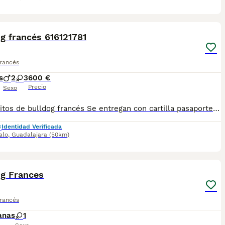
1
3
g francés 616121781
Francés
s
2
3
600 €
Precio
Sexo
Cachorritos de bulldog francés Se entregan con cartilla pasaporte Desparasitados y vacunados Criados en ambiente familiar para más información al WhatsApp del 616121781
Identidad Verificada
alo
,
Guadalajara
(50km)
5
1
og Frances
Francés
anas
1