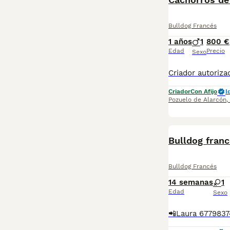
Bulldog Francés
1 años
1
800 €
Edad
Precio
Sexo
Criador
Con Afijo
I
Pozuelo de Alarcón
,
Bulldog franc
Bulldog Francés
14 semanas
1
Edad
Sexo