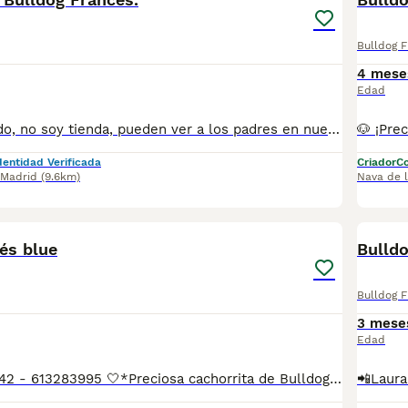
Bulldog 
4 mese
Edad
Criador autorizado, no soy tienda, pueden ver a los padres en nuestra propia casa, cachorros criados en ambiente familiar, con muy buena sociabilización, proporcionándoles desde su destete pienso de la mas alta calidad. Experiencia en la cría y selección de esta maravillosa raza, con logros destacados en diversos certámenes de belleza. Puedes venir a conocernos sin compromiso. Los cachorros se entregan vacunados, desparasitados, con pasaporte, chip y contrato de garantía. Criamos variedad exótica, centrándonos en la salud, estructura y la genética del color, y a parte hemos introducido la variedad fluffy y big rope, en nuestro plan de cría. Mi nombre es Alex Telf. 649916860 Pueden visitar mi web https://www.aguasdelcuenco.es/
dentidad Verificada
Criador
Co
Madrid
(9.6km)
Nava de 
6
és blue
Bulldo
Bulldog 
3 mese
Edad
📲Laura 677983742 - 613283995 🤍*Preciosa cachorrita de Bulldog francés de color blue *🤍 ¿Buscas un nuevo compañero para tu hogar? ❤️ Tenemos preciosos cachorros listos para encontrar una familia responsable. ✅ Vacunados ✅ Desparasitados ✅ Cartilla sanitaria ✅ Garantías incluidas ✅ Máxima atención y cuidado Se hacen envíos a toda España: Andalucía: Almería, Cádiz, Córdoba, Granada, Huelva, Jaén, Málaga, Sevilla.Aragón: Huesca, Teruel, Zaragoza.Asturias: Oviedo.Baleares: Palma.Canarias: Las Palmas de Gran Canaria, Santa Cruz de Tenerife.Cantabria: Santander.Castilla-La Mancha: Albacete, Ciudad Real, Cuenca, Guadalajara, Toledo.Castilla y León: Ávila, Burgos, León, Palencia, Salamanca, Segovia, Soria, Valladolid, Zamora.Cataluña: Barcelona, Gerona (Girona), Lérida (Lleida), Tarragona.Comunidad Valenciana: Alicante, Castellón de la Plana, Valencia.Extremadura: Badajoz, Cáceres.Galicia: La Coruña (A Coruña), Lugo, Orense (Ourense), Pontevedra.La Rioja: Logroño.Madrid: Madrid.Murcia: Murcia.Navarra: Pamplona.País Vasco: Bilbao (Vizcaya), San Sebastián (Guipúzcoa), Vitoria (Álava). 🐾 Cachorros sanos, sociables y criados con mucho cariño. 📲 ¡Pregunta sin compromiso por disponibilidad, fotos y precios por mensaje privado!