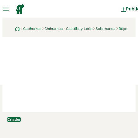
Publi
Cachorros
Chihuahua
Castilla y León
Salamanca
Béjar
Criador
Béjar, Salamanca
Camada de chihuahuas