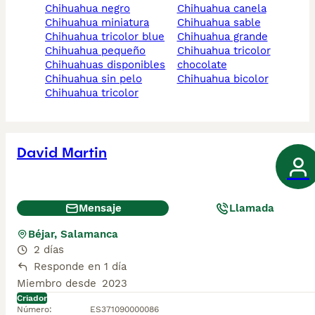
chihuahua negro
chihuahua canela
chihuahua miniatura
chihuahua sable
chihuahua tricolor blue
chihuahua grande
chihuahua pequeño
chihuahua tricolor
chihuahuas disponibles
chocolate
chihuahua sin pelo
chihuahua bicolor
chihuahua tricolor
David Martin
Mensaje
Llamada
Béjar, Salamanca
2 días
Responde en 1 día
Miembro desde
2023
Criador
Número
:
ES371090000086