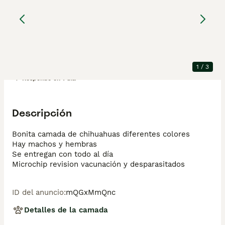
exoticos
Chihuahua
13 semanas
2
1
790 €
Edad
Precio
Sexo
1
/
3
Mensaje
Llamada
Responde en 1 día
Descripción
Bonita camada de chihuahuas diferentes colores 

Hay machos y hembras

Se entregan con todo al día 

Microchip revision vacunación y desparasitados 
ID del anuncio
:
mQGxMmQnc
Detalles de la camada