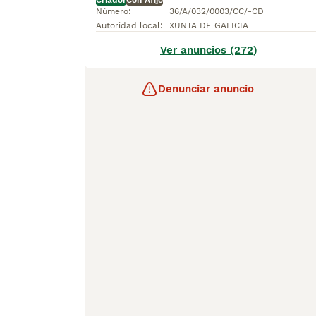
Criador
Con Afijo
Número
:
36/A/032/0003/CC/-CD
Autoridad local
:
XUNTA DE GALICIA
Ver anuncios (272)
Denunciar anuncio