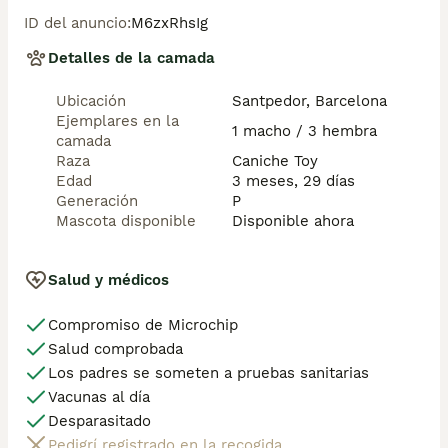
• Garantía vírica de 15 días.

ID del anuncio
:
M6zxRhsIg
• Garantía congénita de 1 año.

Desde la fecha de entrega del cachorro.

Detalles de la camada
Nos comprometemos al 100% con la salud, el 
Ubicación
Santpedor, Barcelona
bienestar y el cuidado de nuestros pequeños.

Ejemplares en la
Disponemos de Núcleo Zoológico 

1 macho / 3 hembra
camada
Para más información, imágenes o cualquier consulta 
Raza
Caniche Toy
sin compromiso, pueden contactar con nosotros en 
Edad
3 meses, 29 días
los teléfonos: 

Generación
P
Mascota disponible
Disponible ahora
CRISTINA

📞 
Mostrar número de teléfono
📞 
Mostrar número de teléfono
Salud y médicos
Compromiso de Microchip
Salud comprobada
Los padres se someten a pruebas sanitarias
Vacunas al día
Desparasitado
Pedigrí registrado en la recogida