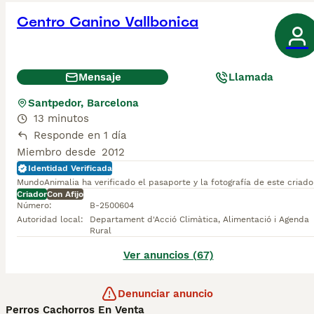
Centro Canino Vallbonica
Mensaje
Llamada
Santpedor, Barcelona
13 minutos
Responde en 1 día
Miembro desde
2012
Identidad Verificada
MundoAnimalia ha verificado el pasaporte y la fotografía de este criado
Criador
Con Afijo
Número
:
B-2500604
Autoridad local
:
Departament d'Acció Climàtica, Alimentació i Agenda
Rural
Ver anuncios (67)
Denunciar anuncio
Perros Cachorros En Venta