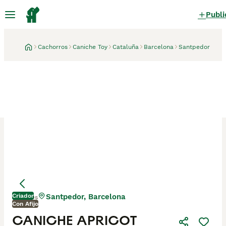
Publi
Cachorros
Caniche Toy
Cataluña
Barcelona
Santpedor
Criador
Santpedor, Barcelona
1 mes
Con Afijo
CANICHE APRICOT