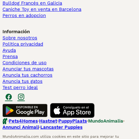
Bulldog Francés en Galicia
Caniche Toy en venta en Barcelona
Perros en adopcion
Información
Sobre nosotros
Politica privacidad
Ayuda
Prensa
Condiciones de uso
Anunciar tus mascotas
Anuncia tus cachorros
Anuncia tus gatos
Test perro ideal
Pets4Homes
Hastnet
PuppyPlaats
MundoAnimalia
Annunci Animali
Lancaster Puppies
MundoAnimalia.com utiliza cookies en este sitio para mejorar tu