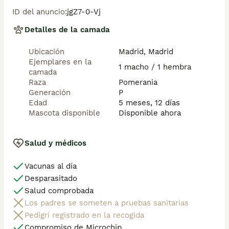
comprador. 

ID del anuncio
:
jgZ7-0-Vj
Si tienes dudas o consultas sobre la raza, podemos 
resolver tus dudas por whats app ;) 

Detalles de la camada
Abogamos por una cría nacional (no en países del 
este) en un ambiente familiar con personas con 
Ubicación
Madrid, Madrid
vocación en una cría ética y responsable, y que por 
Ejemplares en la
encima de todo, aman a los animales

1 macho / 1 hembra
camada
Raza
Pomerania
Generación
P
Edad
5 meses, 12 días
Mascota disponible
Disponible ahora
Salud y médicos
Vacunas al día
Desparasitado
Salud comprobada
Los padres se someten a pruebas sanitarias
Pedigrí registrado en la recogida
Compromiso de Microchip