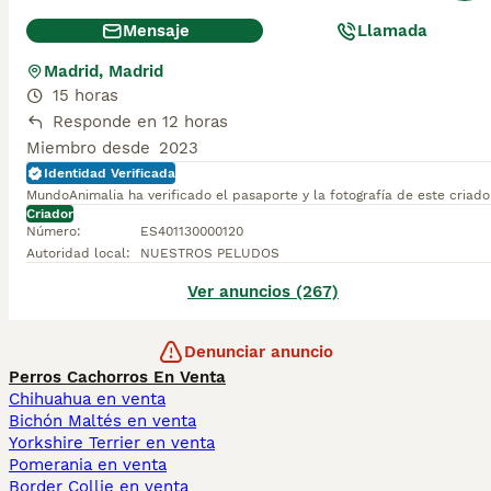
Mensaje
Llamada
Madrid, Madrid
15 horas
Responde en 12 horas
Miembro desde
2023
Identidad Verificada
MundoAnimalia ha verificado el pasaporte y la fotografía de este criado
Criador
Número
:
ES401130000120
Autoridad local
:
NUESTROS PELUDOS
Ver anuncios (267)
Denunciar anuncio
Perros Cachorros En Venta
Chihuahua en venta
Bichón Maltés en venta
Yorkshire Terrier en venta
Pomerania en venta
Border Collie en venta