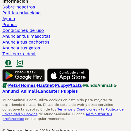
Información
Sobre nosotros
Politica privacidad
Ayuda
Prensa
Condiciones de uso
Anunciar tus mascotas
Anuncia tus cachorros
Anuncia tus gatos
Test perro ideal
Pets4Homes
Hastnet
PuppyPlaats
MundoAnimalia
Annunci Animali
Lancaster Puppies
MundoAnimalia.com utiliza cookies en este sitio para mejorar tu
experiencia de usuario. El uso de este sitio web y otros servicios
constituye la aceptación de los
Términos y Condiciones
y
la Política de
Privacidad y Cookies
de MundoAnimalia. Puedes
Administrar tus
preferencias
en cualquier momento.
© Derechos de autor
2026
-
Mundoanimalia