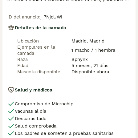
resolver tus dudas por whats app ;) 

Abogamos por una cría nacional (no en países del 
ID del anuncio
:
j_7NjcUWi
este) en un ambiente familiar con personas con 
vocación en una cría ética y responsable, y que por 
Detalles de la camada
encima de todo, aman a los animales

Teléfono / Whats app: 641 92 23 90
Ubicación
Madrid, Madrid
Ejemplares en la
1 macho / 1 hembra
camada
Raza
Sphynx
Edad
5 meses, 21 días
Mascota disponible
Disponible ahora
Salud y médicos
Compromiso de Microchip
Vacunas al día
Desparasitado
Salud comprobada
Los padres se someten a pruebas sanitarias