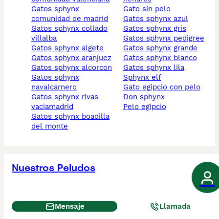
gatos sphynx
gato sin pelo
comunidad de madrid
gatos sphynx azul
gatos sphynx collado
gatos sphynx gris
villalba
gatos sphynx pedigree
gatos sphynx algete
gatos sphynx grande
gatos sphynx aranjuez
gatos sphynx blanco
gatos sphynx alcorcon
gatos sphynx lila
gatos sphynx
sphynx elf
navalcarnero
gato egipcio con pelo
gatos sphynx rivas
don sphynx
vaciamadrid
pelo egipcio
gatos sphynx boadilla
del monte
Nuestros Peludos
Mensaje
Llamada