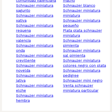
comunidad valenciana
macho
schnauzer miniatura
schnauzer blanco
sagunto
schnauzer miniatura
schnauzer miniatura
miniatura
xativa
schnauzer miniatura
schnauzer miniatura
pequeño
requena
plata plata schnauzer
schnauzer miniatura
miniatura
valencia
schnauzer miniatura
schnauzer miniatura
pimienta
onda
schnauzer miniatura
schnauzer miniatura
sal pimienta
crevillente
schnauzer miniatura
schnauzer miniatura
colores negro con plata
novelda
schnauzer miniatura
schnauzer miniatura
pedigree
jativa
schnauzer mini negro
schnauzer miniatura
venta schnauzer
elche
miniatura particular
schnauzer miniatura
hembra