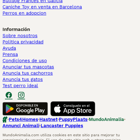
Bulldog Francés en Galicia
Caniche Toy en venta en Barcelona
Perros en adopcion
Información
Sobre nosotros
Politica privacidad
Ayuda
Prensa
Condiciones de uso
Anunciar tus mascotas
Anuncia tus cachorros
Anuncia tus gatos
Test perro ideal
Pets4Homes
Hastnet
PuppyPlaats
MundoAnimalia
Annunci Animali
Lancaster Puppies
MundoAnimalia.com utiliza cookies en este sitio para mejorar tu