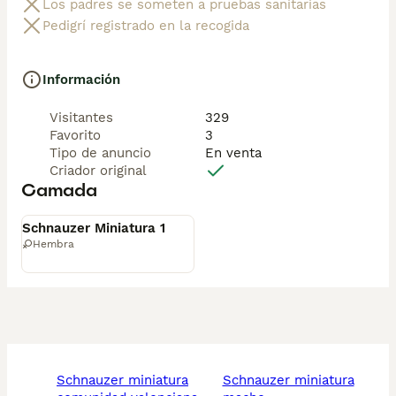
Los padres se someten a pruebas sanitarias
Pedigrí registrado en la recogida
🐾 Cachorros sanos, sociables y criados con mucho 
cariño.

Información
📲 ¡Pregunta sin compromiso por disponibilidad, fotos 
y precios por mensaje privado!
Visitantes
329
Favorito
3
Tipo de anuncio
En venta
Criador original
Camada
Disponible
Schnauzer Miniatura 1
Hembra
schnauzer miniatura
schnauzer miniatura