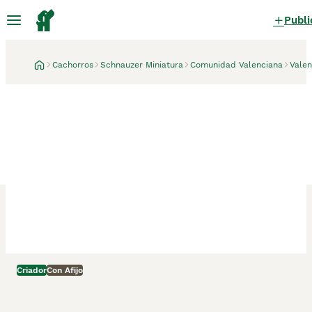
Publi
Cachorros
Schnauzer Miniatura
Comunidad Valenciana
Valen
Criador
Con Afijo
Valencia, Valencia
3 semanas
Schnauzer miniatura sal