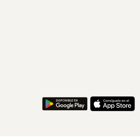
Información
Sobre nosotros
Politica privacidad
Ayuda
Prensa
Condiciones de uso
Anunciar tus mascotas
Anuncia tus cachorros
Anuncia tus gatos
Test perro ideal
© Derechos de autor
2026
-
Mundoanimalia