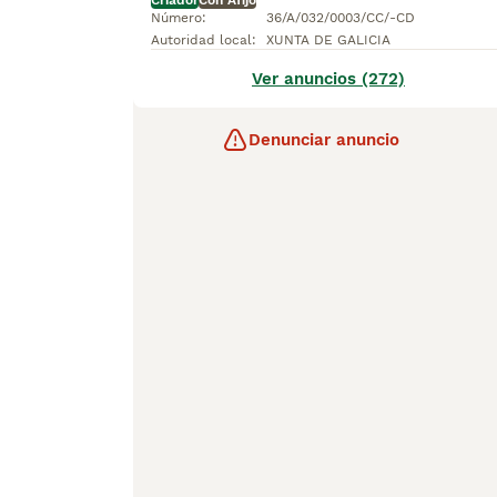
Criador
Con Afijo
Número
:
36/A/032/0003/CC/-CD
Autoridad local
:
XUNTA DE GALICIA
Ver anuncios (272)
Denunciar anuncio