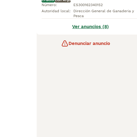
Criador
Con Afijo
Número
:
ES300162340152
Autoridad local
:
Dirección General de Ganaderia y
Pesca
Ver anuncios (8)
Denunciar anuncio