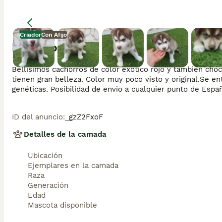
Criador
Con Afijo
Descripción
Bellisimos cachorros de color exótico rojo y también choco
tienen gran belleza. Color muy poco visto y original.Se ent
genéticas. Posibilidad de envio a cualquier punto de Españ
ID del anuncio
:
_gzZ2FxoF
Detalles de la camada
Ubicación
Ejemplares en la camada
Raza
Generación
Edad
Mascota disponible