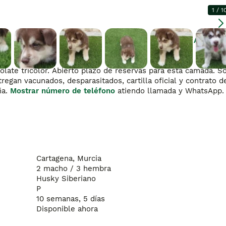
1
/
1
Agranda
late tricolor. Abierto plazo de reservas para esta camada. So
regan vacunados, desparasitados, cartilla oficial y contrato de
a. 
Mostrar número de teléfono
 atiendo llamada y What
Cartagena, Murcia
2 macho / 3 hembra
Husky Siberiano
P
10 semanas, 5 días
Disponible ahora