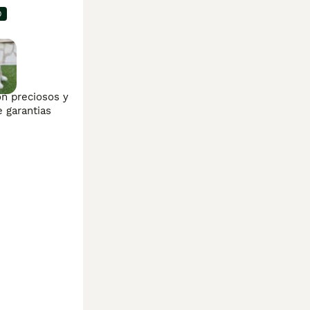
0
r
n preciosos y 
 garantias 
sApp. 