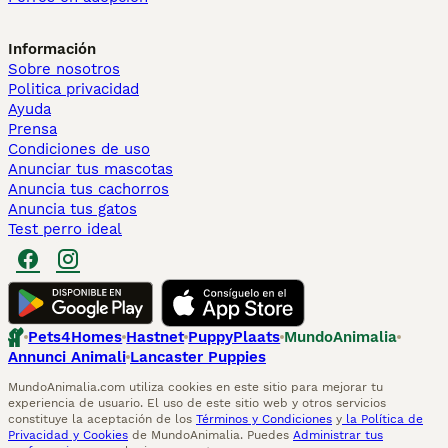
Información
Sobre nosotros
Politica privacidad
Ayuda
Prensa
Condiciones de uso
Anunciar tus mascotas
Anuncia tus cachorros
Anuncia tus gatos
Test perro ideal
Pets4Homes
Hastnet
PuppyPlaats
MundoAnimalia
Annunci Animali
Lancaster Puppies
MundoAnimalia.com utiliza cookies en este sitio para mejorar tu
experiencia de usuario. El uso de este sitio web y otros servicios
constituye la aceptación de los
Términos y Condiciones
y
la Política de
Privacidad y Cookies
de MundoAnimalia. Puedes
Administrar tus