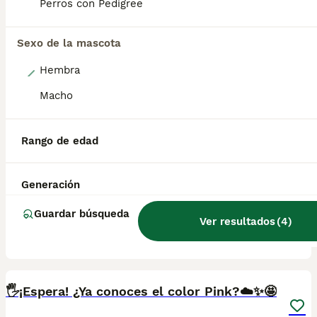
Perros con Pedigree
Sexo de la mascota
14
Hembra
Macho
👉 💎 Blue Big Rope Bulldog Francés Exclusivo
Bulldog Francés
Rango de edad
12 semanas
1
3
Edad
Sexo
Generación
Presentamos la camada “FRENCHIE BLINDERS ”, una combinación única de genética, estructura y presencia que no se repite fácilmente. 💎 Compuesta por: * 2 hembras blue * 1 hembra blue merle * 1 macho blue 🔥 Todos con estructura Big Rope, excepto una de las hembras azules, manteniendo un equilibrio perfecto entre tipología, expresión y calidad. 🐾 Cachorros criados en ambiente familiar, dentro del hogar, con atención constante y contacto humano diario. Se entregan perfectamente socializados, acostumbrados a ruidos, manipulación y convivencia desde pequeños. 🚽 Ya comienzan a hacer sus necesidades en empapador, avanzando en su aprendizaje de forma natural y guiada. 👑 Son literalmente los reyes de la casa, criados como tal, con mimo, estabilidad y rutina, lo que se refleja en su carácter equilibrado y confiado. 📜 Se entregan con todas las garantías sanitarias, seguimiento veterinario y compromiso de crianza responsable, ofreciendo seguridad y tranquilidad a sus futuras familias 📲 Puedes conocer más sobre nosotros y ver cómo crecen en nuestro Instagram: @latribull_ 📩 Camada exclusiva y limitada. Precio segun el cachorro. Solo para familias que valoren calidad, estructura y crianza real desde el hogar.
Guardar búsqueda
Ver resultados
(
4
)
Criador
Con Afijo
Identidad Verificada
Valencia
,
Valencia
(35.8km)
3
🖐️¡Espera! ¿Ya conoces el color Pink?☁️✨🤩