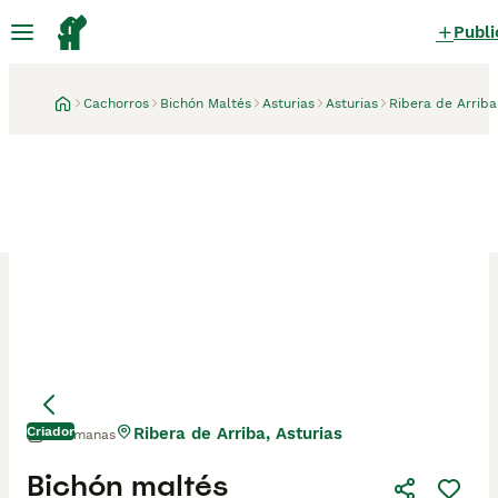
Publi
Cachorros
Bichón Maltés
Asturias
Asturias
Ribera de Arriba
Criador
Ribera de Arriba, Asturias
2 semanas
Mamá
Mamá
Bichón maltés