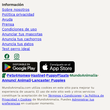
Información
Sobre nosotros
Politica privacidad
Ayuda
Prensa
Condiciones de uso
Anunciar tus mascotas
Anuncia tus cachorros
Anuncia tus gatos
Test perro ideal
Pets4Homes
Hastnet
PuppyPlaats
MundoAnimalia
Annunci Animali
Lancaster Puppies
MundoAnimalia.com utiliza cookies en este sitio para mejorar tu
experiencia de usuario. El uso de este sitio web y otros servicios
constituye la aceptación de los
Términos y Condiciones
y
la Política de
Privacidad y Cookies
de MundoAnimalia. Puedes
Administrar tus
preferencias
en cualquier momento.