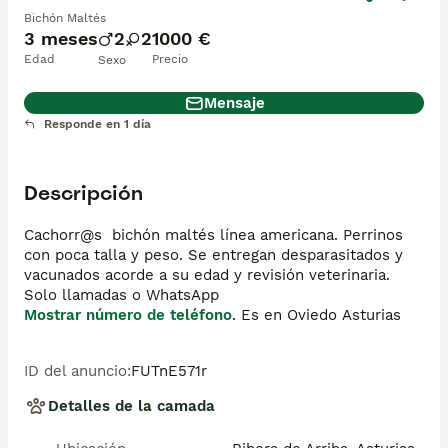
Bichón Maltés
3 meses
2
2
1000 €
Edad
Precio
Sexo
Mensaje
Responde en 1 día
Descripción
Cachorr@s  bichón maltés línea americana. Perrinos 
con poca talla y peso. Se entregan desparasitados y 
vacunados acorde a su edad y revisión veterinaria. 
Solo llamadas o WhatsApp 
Mostrar número de teléfono
. Es en Oviedo Asturias 
ID del anuncio
:
FUTnE571r
Detalles de la camada