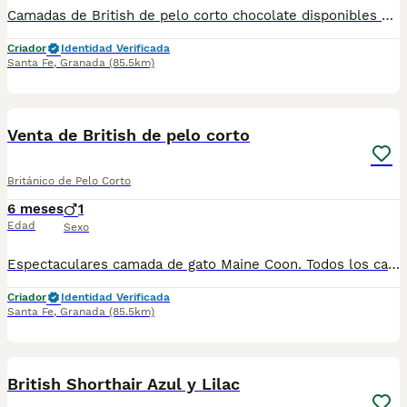
Camadas de British de pelo corto chocolate disponibles en varios colores y tonalidades. Machos y hembras. Criadores responsables y familiares. Se entregan a partir de 2 meses de edad y sus vacunas correspondientes, desparasitados. Todos los cachorros son descendientes de las mejores líneas nacionales. Se entregan en toda España con transporte de alta calidad preparado para animales, van en vehículo climatizado con chófer particular a cargo del comprador. Si tienes dudas o consultas sobre la raza, podemos resolver tus dudas por whats app ;) Abogamos por una cría nacional (no en países del este) en un ambiente familiar con personas con vocación en una cría ética y responsable, y que por encima de todo, aman a los animales Teléfono / Whats app: 641 92 23 90
Criador
Identidad Verificada
Santa Fe
,
Granada
(85.5km)
1
Venta de British de pelo corto
Británico de Pelo Corto
6 meses
1
Edad
Sexo
Espectaculares camada de gato Maine Coon. Todos los cachorritos se entregan con unos dos meses y medio de edad y sus vacunas correspondientes, desparasitados interna y externamente, con certificado de salud, y garantía tanto por enfermedad vírica como congénito genética. Posibilidad de entregar en toda España mediante transporte propio preparado para animales y con chofer privado. Los precios pueden variar según las características y morfología de cada cachorro. Añádenos al whats app o llámanos, y encantados atenderemos todas tus dudas y consultas. Teléfono / Whats app: 641 92 23 90
Criador
Identidad Verificada
Santa Fe
,
Granada
(85.5km)
16
British Shorthair Azul y Lilac