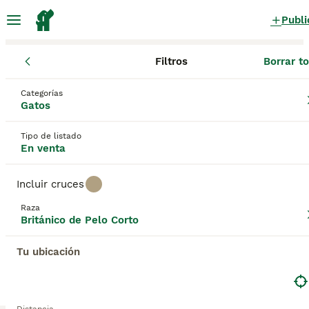
Publi
Filtros
Borrar t
Gatos y gatitos
British Shorthair
Andalucía
Granada
Cuevas
Categorías
British Shorthair Gatos y gatitos en venta
Gatos
en Cuevas del Campo, Granada
Tipo de listado
11 Gatos y gatitos encontrados
En venta
Británico de Pelo Corto
Filtros
Sólo puro
Incluir cruces
El
Británico de Pelo Corto
, conocido en inglés como
Raza
British Shorthair
Británico de Pelo Corto
o simplemente
British
, es una de las
Guardar búsqueda
Orden
razas de gato más antiguas del mundo, con raíces que se
remontan a los felinos domésticos que los romanos
Tu ubicación
llevaron a Gran Bretaña hace más de dos mil años. Con el
tiempo, estos gatos se cruzaron con los gatos nativos de
Este anuncio ha sido despublicado o eliminado.
la isla, desarrollando un pelaje doble e impermeable
Te hemos redirigido a resultados de búsqueda de la
adaptado al clima británico. En tiempos modernos, la raza