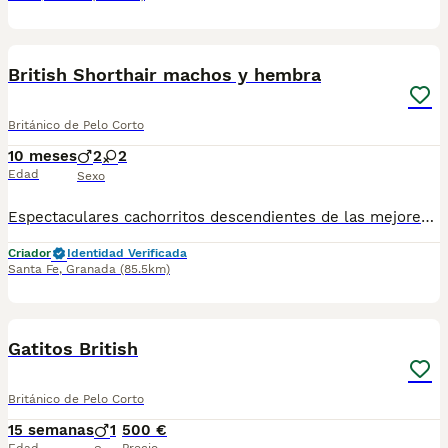
9
British Shorthair machos y hembra
Británico de Pelo Corto
10 meses
2
2
Edad
Sexo
Espectaculares cachorritos descendientes de las mejores líneas de sangre. Disponibles machos y hembras Las camadas están bajo supervisión veterinaria desde su nacimiento hasta que son entregadas a su nueva familia. Criados por un equipo de profesionales y mejores personas que, con años de experiencia a sus espaldas, cuidan a los animales por vocación, aplicando una cría ética y responsable para que cada cachorro se desarrolle con la mejor salud y con un buen temperamento. Todos los cachorritos se entregan con unos dos meses y medio de edad y sus vacunas correspondientes, desparasitados interna y externamente, con certificado de salud, y garantía tanto por enfermedad vírica como congénito genética. Posibilidad de entregar en toda España mediante transporte propio habilitado para perros y con chofer privado. Los precios pueden variar según las características y morfología de cada cachorro. Puedes contactar en el 696 09 34 48
Criador
Identidad Verificada
Santa Fe
,
Granada
(85.5km)
2
Gatitos British
Británico de Pelo Corto
15 semanas
1
500 €