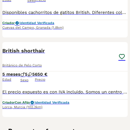
Edad
Precio
Sexo
Disponibles cachorritos de gatitos British. Diferentes colores azul. Lilac. Taby. Revisados por el veterinario. Vacunados y desparasitados. Se pueden llevar a destino. Más información en mi wasaps 647506660
Criador
Identidad Verificada
Cuevas del Campo
,
Granada
(1.8km)
8
British shorthair
Británico de Pelo Corto
5 meses
5
5
650 €
Edad
Precio
Sexo
El precio expuesto es con IVA incluido. Somos un centro de cría especializado en British Shorthair Blue y Lilac, disponemos de camadas durante todo el año. Nuestros cachorros están criados en un ambiente cómodo y tranquilo para ellos y su madre, respetando el bienestar animal, lo que hace que se entreguen bien socializados y muy equilibrados. Los entregamos vacunados, desparasitados, libro de vacunas de cachorro, microchip, pasaporte y factura. Contaras con garantía vírica de 5 días y garantía genética hasta los 12 meses de vida de tu cachorro. También incluye un kit de bienvenida e inicio para tu cachorro, que incluye algún juguete o detalle y una guía de inicio para los mas peques de la casa, un saquito de pienso y lo mejor de todo un cupón para que cuando le compres su primer saco de pienso te regalamos otro igual. Si quieres más información no dudes en ponerte en contacto con nosotros. Contamos con núcleo zoológico y afijo. Interesados 611154288 Número de Microchip: 910000764362745789
Criador
Con Afijo
Identidad Verificada
Lorca
,
Murcia
(102.3km)