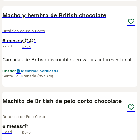
1
Macho y hembra de British chocolate
Británico de Pelo Corto
6 meses
1
1
Edad
Sexo
Camadas de British disponibles en varios colores y tonalidades. Machos y hembras. Criadores responsables y familiares. Se entregan a partir de 2 meses de edad y sus vacunas correspondientes, desparasitados. Todos los cachorros son descendientes de las mejores líneas nacionales. Se entregan en toda España con transporte de alta calidad preparado para animales, van en vehículo climatizado con chófer particular a cargo del comprador. Si tienes dudas o consultas sobre la raza, podemos resolver tus dudas por whats app ;) Abogamos por una cría nacional (no en países del este) en un ambiente familiar con personas con vocación en una cría ética y responsable, y que por encima de todo, aman a los animales Teléfono / Whats app: 641 92 23 90
Criador
Identidad Verificada
Santa Fe
,
Granada
(85.5km)
1
Machito de British de pelo corto chocolate
Británico de Pelo Corto
6 meses
1
Edad
Sexo