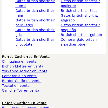
gatos british shorthair
gatos british shorthair
crema
pedigree
gatos british shorthair
british shorthair lilac
mini
gatos british shorthair
gatos british shorthair
atigrado
pelo largo
gatos british shorthair
gatos british shorthair
pequeño
gris
british shorthair golden
gatos british shorthair
comprar gato british
chocolate
shorthair blue
Perros Cachorros En Venta
Chihuahua en venta
Bichón Maltés en venta
Yorkshire Terrier en venta
Pomerania en venta
Border Collie en venta
Teckel en venta
Caniche Toy en venta
Gatos y Gatitos En Venta
Bosque de Noruega en venta