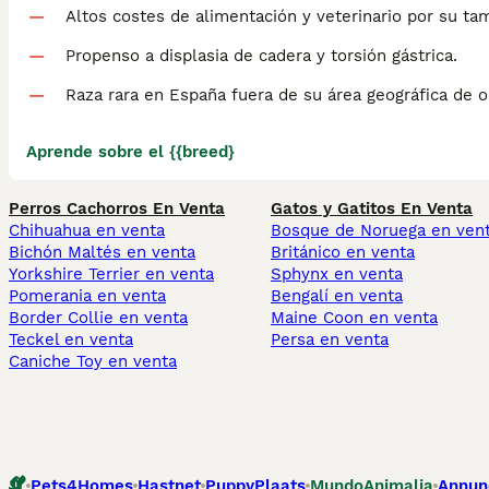
Altos costes de alimentación y veterinario por su ta
Propenso a displasia de cadera y torsión gástrica.
Raza rara en España fuera de su área geográfica de o
Aprende sobre el {{breed}
Perros Cachorros En Venta
Gatos y Gatitos En Venta
Chihuahua en venta
Bosque de Noruega en ven
Bichón Maltés en venta
Británico en venta
Yorkshire Terrier en venta
Sphynx en venta
Pomerania en venta
Bengalí en venta
Border Collie en venta
Maine Coon en venta
Teckel en venta
Persa en venta
Caniche Toy en venta
Pets4Homes
Hastnet
PuppyPlaats
MundoAnimalia
Annun