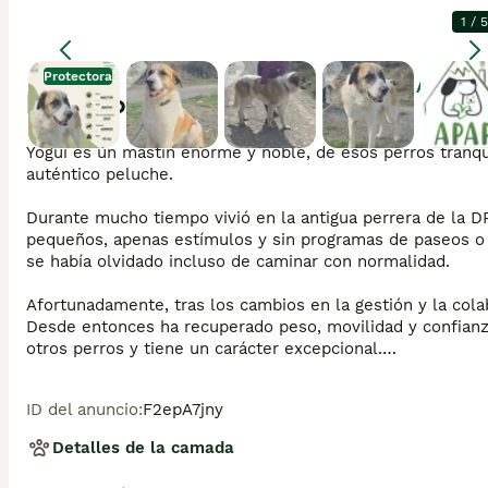
1
/
5
Protectora
Agrandar
Descripción
Yogui es un mastín enorme y noble, de esos perros tranqu
auténtico peluche.

Durante mucho tiempo vivió en la antigua perrera de la D
pequeños, apenas estímulos y sin programas de paseos o 
se había olvidado incluso de caminar con normalidad.

Afortunadamente, tras los cambios en la gestión y la colab
Desde entonces ha recuperado peso, movilidad y confianza
otros perros y tiene un carácter excepcional.

Es un perro sano, equilibrado y tremendamente agradecid
ID del anuncio
:
F2epA7jny
Detalles de la camada