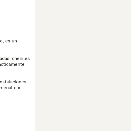
, es un 
das: cheniles 
ácticamente 
stalaciones. 
menal con 
ro de vida 