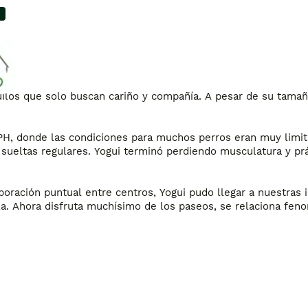
ilos que solo buscan cariño y compañía. A pesar de su tamaño
PH, donde las condiciones para muchos perros eran muy limita
sueltas regulares. Yogui terminó perdiendo musculatura y pr
oración puntual entre centros, Yogui pudo llegar a nuestras in
. Ahora disfruta muchísimo de los paseos, se relaciona feno
o. Quien decida darle una oportunidad encontrará un compañe