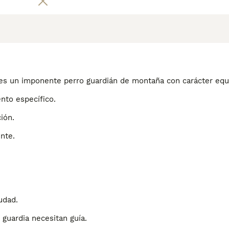
 es un imponente perro guardián de montaña con carácter equi
nto específico.
ión.
nte.
udad.
 guardia necesitan guía.