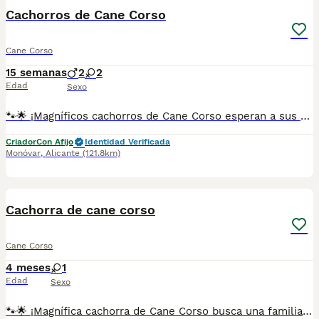
Cachorros de Cane Corso
Cane Corso
15 semanas
2
2
Edad
Sexo
🐾🌟 ¡Magníficos cachorros de Cane Corso esperan a sus nuevas familias! 🌟🐾 En nuestro criadero tenemos disponibles para reserva y venta cachorros de Cane Corso, tanto machos como hembras. Todos nuestros pequeños son criados con amor, dedicación y profesionalidad por criadores con más de 14 años de experiencia en la raza. ✅ Pedigrí ✅ LOE ✅ Microchip ✅ Pasaporte veterinario ✅ Vacunas al día según su edad ✅ Desparasitaciones al día según su edad ✅ Certificado veterinario de buena salud 🏡 Todos los cachorros están completamente preparados para incorporarse a sus nuevos hogares y convertirse en compañeros fieles, excelentes guardianes y queridos miembros de la familia. Nuestro criadero está ubicado en Monóvar (Alicante, España). Prestamos especial atención a la salud, el carácter, la morfología y la correcta socialización de cada cachorro. ❤️ Si buscas un auténtico Cane Corso con excelente procedencia, gran salud y un carácter excepcional, estaremos encantados de ayudarte a encontrar el cachorro perfecto para ti. 📲 WhatsApp: 34 607 26 87 12 Contáctanos para recibir fotografías, vídeos y toda la información sobre nuestros cachorros. Estaremos encantados de responder a todas tus preguntas.
Criador
Con Afijo
Identidad Verificada
Monóvar
,
Alicante
(121.8km)
3
1
Cachorra de cane corso
Cane Corso
4 meses
1
Edad
Sexo
🐾🌟 ¡Magnífica cachorra de Cane Corso busca una familia cariñosa! 🌟🐾 Se ofrece una preciosa y prometedora hembra de Cane Corso, criada por profesionales con más de 14 años de experiencia en la raza. ✅ Pedigrí ✅ LOE ✅ Microchip ✅ Pasaporte veterinario ✅ Vacunas al día según su edad ✅ Desparasitaciones al día según su edad ✅ Certificado veterinario de buena salud 🏡 La cachorra está completamente preparada para incorporarse a su nuevo hogar y convertirse en una compañera fiel, una excelente guardiana y un miembro más de la familia. Nuestro criadero está ubicado en Monóvar (Alicante, España). Prestamos especial atención a la salud, el carácter y la correcta socialización de nuestros perros. ❤️ Si sueñas con un auténtico Cane Corso de excelente procedencia y magnífico temperamento, no dudes en contactar con nosotros para recibir toda la información. 📲 WhatsApp: 34 607 26 87 12 Estaremos encantados de responder a todas tus preguntas y ayudarte a encontrar a tu compañero perfecto.