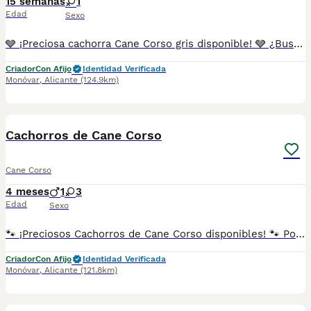
15 semanas
1
Edad
Sexo
🩶 ¡Preciosa cachorra Cane Corso gris disponible! 🩶 ¿Buscas una compañera fiel, elegante y con un excelente pedigrí? ¡Esta preciosa cachorra de Cane Corso está esperando encontrar una familia que la quiera para toda la vida! ✨ Carácter: alegre, activa, muy cariñosa y con un gran equilibrio. Perfecta tanto para la familia como para quienes buscan un ejemplar de gran calidad. 🐾 La cachorra está completamente lista para ir a su nuevo hogar y se entrega con toda la documentación al día: ✅ Pedigrí ✅ LOE ✅ Microchip ✅ Pasaporte veterinario europeo ✅ Vacunas correspondientes a su edad ✅ Desparasitaciones al día ✅ Certificado veterinario de buena salud Criada con dedicación, socialización y mucho cariño para garantizar un desarrollo sano y equilibrado. 📍 Nos encontramos en Alicante. 📲 Para más información, fotos o vídeos, escríbenos por WhatsApp: 34 607 26 87 12 ¡No pierdas la oportunidad de llevarte a casa una espectacular Cane Corso gris de excelente calidad!
Criador
Con Afijo
Identidad Verificada
Monóvar
,
Alicante
(124.9km)
6
Cachorros de Cane Corso
Cane Corso
4 meses
1
3
Edad
Sexo
🐾 ¡Preciosos Cachorros de Cane Corso disponibles! 🐾 Ponemos a la venta magníficos cachorros de Cane Corso, criados con dedicación, responsabilidad y pasión por la raza. Somos un criadero oficial, registrado con Núcleo Zoológico y Afijo, con más de 14 años de experiencia en la cría y selección del Cane Corso, priorizando siempre la salud, el carácter y la excelente morfología de nuestros perros. Todos nuestros cachorros se entregan con: ✅ Pedigrí. ✅ Inscripción en LOE. ✅ Microchip. ✅ Pasaporte veterinario europeo. ✅ Vacunas correspondientes a su edad. ✅ Desparasitaciones al día. ✅ Certificado veterinario de buena salud. ❤️ Los cachorros están listos para incorporarse a su nuevo hogar y convertirse en un compañero fiel, equilibrado y protector para toda la familia. Ofrecemos asesoramiento antes y después de la entrega, porque nuestro compromiso con cada cachorro continúa durante toda su vida. Si buscas un Cane Corso de calidad, criado por profesionales con amplia experiencia y todas las garantías, estaremos encantados de atenderte. 📲 WhatsApp: 34 607 268 712
Criador
Con Afijo
Identidad Verificada
Monóvar
,
Alicante
(121.8km)
8