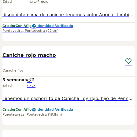
Edad
Precio
Sexo
disponible cama de caniche tenemos color Apricot también tenemos color rojo están desparasitado tienen dos vacunas listos para la entrega sanos y activos muy bellos precio macho desde 1600 hembra precio desde 1800
Criador
Con Afijo
Identidad Verificada
Pontevedra
,
Pontevedra
(22km)
4
Caniche rojo macho
Caniche Toy
5 semanas
2
Edad
Sexo
Tenemos un cachorrito de Caniche Toy rojo. hijo de Penny 25cm y Shiko 23 cm. ¿Cómo trabajamos? Para nosotros, lo primero es la salud. Por eso, tanto el papá como la mamá tienen su pedigree y certificado de ADN. Además, están testeados para asegurar que estén libres de las 5 enfermedades hereditarias más comunes en la raza. Así, te llevas a casa a un perrito sano, con la tranquilidad de que no va a sufrir esas complicaciones. Crecen con nosotros, ¡como uno más de la familia! Desde que nacen, los cachorros están en casa. Se acostumbran a todo: nuestras conversaciones, las risas, la tele prendida y los ruidos de los electrodomésticos. Esa estimulación desde chiquititos es clave para que, cuando lleguen a tu hogar, sean unos perritos tranquilos, equilibrados y que se adapten de una. ¿Qué te entregamos con tu cachorro? Sus vacunas al día. Desparasitaciones a los 15 días y unos días antes de irse a su nueva casa. Su pasaporte europeo y microchip listo. Una revisión veterinaria completa: revisamos desde su corazoncito y pulmones, hasta su vista y oídos para que todo esté perfecto. ¿Quieres conocerlos? Nos encanta que vengas a verla, pero como debemos cuidar mucho su salud, todo es con cita previa. Hasta que tengan su primera vacuna, puedes verla sin problema, pero preferimos no tocarlos para evitar cualquier riesgo. Mientras tanto, te vamos mandando fotitos y videos cada semana para que no te pierdas ni un detalle de cómo van creciendo. Reserva y precio Pedimos una señal de 500€ que, por supuesto, se descuenta del precio final. Crianza con todo el cariño y responsabilidad Todo lo hacemos de forma profesional. Contamos con núcleo zoológico y afijo oficial, siguiendo todas las normas para que cada uno de nuestros pequeñitos crezca en el mejor ambiente posible y reciba la atención que se merece.
Criador
Con Afijo
Identidad Verificada
Puenteareas
,
Pontevedra
(19.1km)
1
1