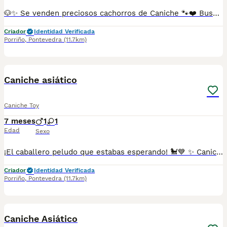
🐶✨ Se venden preciosos cachorros de Caniche 🐾❤️ Buscan un hogar lleno de cariño 🏡. Son muy cariñosos, inteligentes, juguetones y sociables, ideales para familias, parejas o personas que buscan un compañero fiel. 🥰 ✅ Criados con mucho mimo. ✅ Se entregan con la edad adecuada. ✅ Desparasitados y con la documentación correspondiente según su edad. 📸 Se pueden enviar fotos y vídeos sin compromiso. 📲 Más información: 687482079 📍 Galicia, Madrid, Valencia, Barcelona, Sevilla, Almería, Pamplona.
Criador
Identidad Verificada
Porriño
,
Pontevedra
(11.7km)
1
Caniche asiático
Caniche Toy
7 meses
1
1
Edad
Sexo
¡El caballero peludo que estabas esperando! 🐩💙 ✨ Caniche macho — elegancia, energía y amor en un solo corazón ✨ Este encantador caniche macho de tamaño estándar está buscando un hogar donde compartir su lealtad, alegría y ternura sin límites. Con su pelaje esponjoso y su carácter encantador, será el compañero perfecto para cualquier aventura. Características: 🐾 Alegre, activo y siempre listo para jugar. 🐾 Inteligente y obediente, fácil de entrenar y muy receptivo. 🐾 Amoroso y fiel, ¡te seguirá a donde vayas! 🐾 Ideal para hogares con niños o mascotas, gracias a su carácter sociable. Este príncipe de cuatro patas está listo para robarte el corazón y convertirse en parte de tu historia. 🐶💙 Galicia, Madrid, Valencia, Barcelona, Sevilla, Almería, Pamplona. 687482079
Criador
Identidad Verificada
Porriño
,
Pontevedra
(11.7km)
1
Caniche Asiático