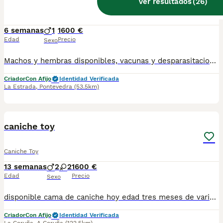
Ver resultados
(
26
)
Caniche Toy
6 semanas
1
1600 €
Edad
Precio
Sexo
Machos y hembras disponibles, vacunas y desparasitaciones correspondientes.Microchip , pasaporte,garantías sanitarias
Criador
Con Afijo
Identidad Verificada
La Estrada
,
Pontevedra
(53.5km)
1
1
caniche toy
Caniche Toy
13 semanas
2
2
1600 €
Edad
Precio
Sexo
disponible cama de caniche hoy edad tres meses de varios colores tenemos color apticot y rojo están vacunados desparasitado se entrega con cartilla sanitaria pasaporte microchip garantías son sanos y activos. Están listos para la entrega para cualquier forma no formación llámanos en número622220217 precio desde 1600 macho hembra desde 1800
Criador
Con Afijo
Identidad Verificada