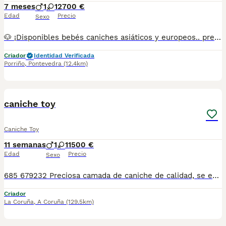
7 meses
1
1
2700 €
Edad
Precio
Sexo
🐶 ¡Disponibles bebés caniches asiáticos y europeos.. preguntar disponibilidad Tenemos varios en colores para entregar ya y para reservar. Se entregan con todo al día (vacunas y desparasitaciones chip y pasaporte) criados en ambiente familiar, con mucho cariño. Disponibles machos y hembras. 📍 Somos de Galicia, pero realizamos entregas en cualquier provincia. 💕 Háblame al 687 482 079 y te enseño lo que tenemos disponible. El precio puede variar según color y sexo
Criador
Identidad Verificada
Porriño
,
Pontevedra
(12.4km)
1
caniche toy
Caniche Toy
11 semanas
1
1
1500 €
Edad
Precio
Sexo
685 679232 Preciosa camada de caniche de calidad, se entregan con minimo de dos meses y medio de edad y sus vacunas correspondientes, desparasitados interna y externamente, pasaporte y microchip, contrato de garantia de salud. preferiblemente recogida en mano pero también podemos entregar en toda España mediante transporte de alta calidad preparado para animales y con chofer particular con posibilidad de pago contra reembolso Llámanos o háblanos por whats app, Teléfono 685 679 232
Criador
La Coruña
,
A Coruña
(129.5km)
1