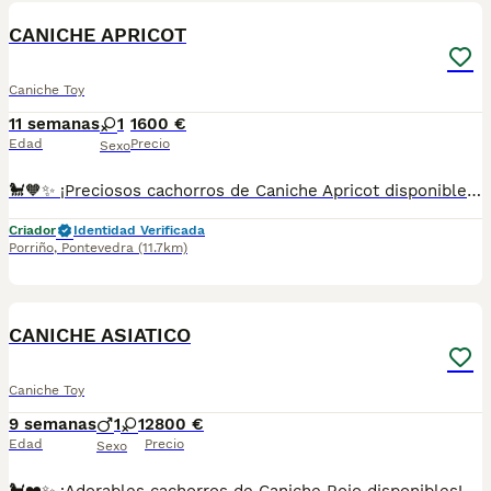
CANICHE APRICOT
Caniche Toy
11 semanas
1
1600 €
Edad
Precio
Sexo
🐩🧡✨ ¡Preciosos cachorros de Caniche Apricot disponibles! 🐾💕 Con su precioso tono albaricoque y su aspecto tan dulce, estos pequeños destacan por su elegancia y encanto. 🥰 Son inteligentes, cariñosos y juguetones, perfectos para quienes buscan un compañero alegre y lleno de amor. 🏡❤️ 🌟 Un color exclusivo y una personalidad maravillosa. ✅ Criados con mucho cariño y dedicación. ✅ Se entregan con la edad adecuada. ✅ Desparasitados y con la documentación correspondiente según su edad. 📸 Fotos y vídeos disponibles por WhatsApp sin compromiso. 📲 **Más información:** 687482079 📍 Galicia, Madrid, Valencia, Barcelona, Sevilla, Almería, Pamplona.
Criador
Identidad Verificada
Porriño
,
Pontevedra
(11.7km)
1
CANICHE ASIATICO
Caniche Toy
9 semanas
1
1
2800 €
Edad
Precio
Sexo