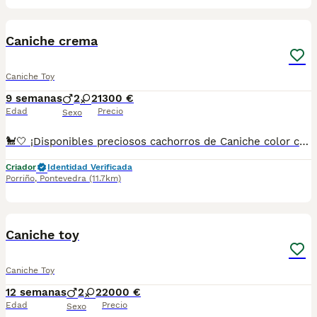
1
Caniche crema
Caniche Toy
9 semanas
2
2
1300 €
Edad
Precio
Sexo
🐩🤍 ¡Disponibles preciosos cachorros de Caniche color crema! ✨🐾 Con su precioso pelaje color crema y un carácter dulce, alegre y muy cariñoso, son el compañero perfecto para cualquier hogar. 🏡💕 Criados con mucho cariño y atención para garantizar su bienestar. 🌟 Caniches de color crema, elegantes y encantadores. ✅ Se entregan con la edad adecuada. ✅ Desparasitados y con la documentación correspondiente según su edad. 📸 Fotos y vídeos disponibles por WhatsApp sin compromiso. 📲 **Más información:** 687482079 📍 Galicia, Madrid, Valencia, Barcelona, Sevilla, Almería, Pamplona.
Criador
Identidad Verificada
Porriño
,
Pontevedra
(11.7km)
1
Caniche toy
Caniche Toy
12 semanas
2
2
2000 €
Edad
Precio
Sexo