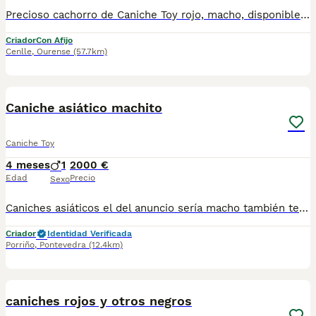
Precioso cachorro de Caniche Toy rojo, macho, disponible para una familia responsable. Actualmente tiene 9 semanas y pesa tan solo 840 gramos, mostrando un tamaño muy reducido y unas proporciones excepcionales. Criado en ambiente familiar, con mucho cariño y atención diaria. Es un cachorro alegre, cariñoso, juguetón y muy sociable. Tiene un precioso color rojo intenso, una expresión dulce y una excelente calidad de pelo. Se entrega con: ✔ Cartilla veterinaria al día. ✔ Vacunas y desparasitaciones correspondientes a su edad. ✔ Revisión veterinaria. ✔ Asesoramiento antes y después de la entrega. Los padres son ejemplares seleccionados por salud, carácter y belleza. Si busca un Caniche Toy rojo de calidad, de tamaño pequeño, criado con dedicación y garantías, este pequeño puede ser el compañero ideal. Puede solicitar fotos y vídeos recientes sin compromiso. Gold Diágora – Criando caniches con amor y responsabilidad.
Criador
Con Afijo
Cenlle
,
Ourense
(57.7km)
1
Caniche asiático machito
Caniche Toy
4 meses
1
2000 €
Edad
Precio
Sexo
Caniches asiáticos el del anuncio sería macho también tenemos hembras .. Más información por WhatsApp 687482079
Criador
Identidad Verificada
Porriño
,
Pontevedra
(12.4km)
5
caniches rojos y otros negros