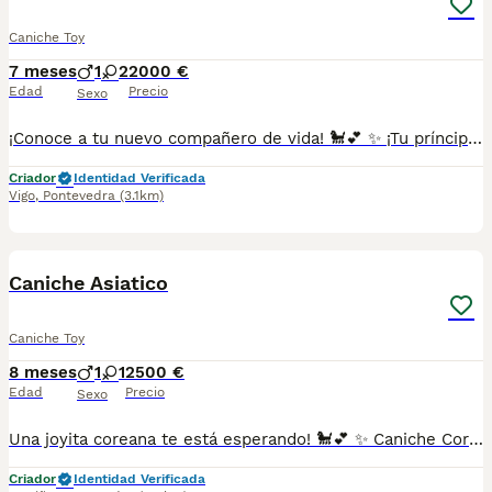
Caniche Toy
7 meses
1
2
2000 €
Edad
Precio
Sexo
¡Conoce a tu nuevo compañero de vida! 🐩💕 ✨ ¡Tu príncipe o princesa está aquí! ✨ Este encantador Caniche Coreano está listo para llenar tu hogar de ternura, alegría y una buena dosis de diversión. Con su pelaje suave y esponjoso y su personalidad llena de encanto, se convertirá en tu nuevo mejor amigo. Características: 🌟 Pequeño y elegante, con un carácter amable y juguetón. 🌟 Extremadamente cariñoso, ¡te hará sentir especial todos los días! 🌟 Inteligente y fácil de entrenar, ideal para actividades divertidas y juegos. 🌟 Perfecto para todo tipo de hogar, ¡se adapta a cualquier espacio! Este precioso Caniche Coreano está esperando por ti para compartir amor, risas y momentos especiales. 🐶💖 Contáctanos ahora para saber más y darle la bienvenida a tu nuevo mejor amigo. ¡No dejes que se escape esta oportunidad única! 🌸 Galicia, Madrid, Valencia, Barcelona, Sevilla, Almería, Pamplona. 687482079
Criador
Identidad Verificada
Vigo
,
Pontevedra
(3.1km)
1
Caniche Asiatico
Caniche Toy
8 meses
1
1
2500 €
Edad
Precio
Sexo
Una joyita coreana te está esperando! 🐩💕 ✨ Caniche Coreano hembra — delicadeza, estilo y mucho amor en un solo corazoncito ✨ Esta adorable Caniche Coreano hembra es el sueño hecho realidad para cualquier amante de los perritos: elegante, mimosa y con un carácter encantador que enamora al instante. Su tamaño pequeño y su carita tierna la hacen simplemente irresistible. Características: 🎀 Súper dulce, cariñosa y siempre buscando estar cerquita de ti. 🎀 Inteligente y atenta, aprende con facilidad y se adapta rápido. 🎀 Pelaje sedoso y estilo único que la hace lucir como una muñequita. 🎀 Ideal para espacios pequeños, ¡y perfecta para dar mucho amor! No dejes pasar la oportunidad de llevarte a esta pequeña princesa a casa. 💖 Contáctanos para más información. ¡Ella ya está lista para llenar tu vida de mimos, patitas suaves y compañía fiel! 🐾🌸 Galicia, Madrid, Valencia, Barcelona, Sevilla, Almería, Pamplona. 687482079
Criador
Identidad Verificada