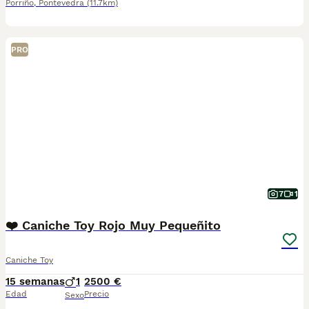
Porriño
,
Pontevedra
(11.7km)
PRO
7
1
❤️ Caniche Toy Rojo Muy Pequeñito
Caniche Toy
15 semanas
1
2500 €
Edad
Precio
Sexo