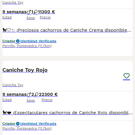
Caniche Toy
9 semanas
1
1
1300 €
Edad
Precio
Sexo
🐩🤍✨ ¡Preciosos cachorros de Caniche Crema disponibles! 🐾💕 Con su precioso manto color crema y su mirada encantadora, estos pequeños enamoran desde el primer momento. 🥰 Son cariñosos, inteligentes y muy juguetones, ideales para convertirse en un miembro más de la familia. 🏡❤️ 🌟 Cachorros llenos de dulzura, elegancia y personalidad. ✅ Criados con mucho cariño y dedicación. ✅ Se entregan con la edad adecuada. ✅ Desparasitados y con la documentación correspondiente según su edad. 📸 Fotos y vídeos disponibles por WhatsApp sin compromiso. 📲 **Más información:** 687482079 📍 Galicia, Madrid, Valencia, Barcelona, Sevilla, Almería, Pamplona.
Criador
Identidad Verificada
Porriño
,
Pontevedra
(11.7km)
1
Caniche Toy Rojo
Caniche Toy
9 semanas
2
2
2300 €
Edad
Precio
Sexo
🐩❤️ ¡Espectaculares cachorros de Caniche Rojo disponibles! 🐾✨ Destacan por su precioso pelaje rojo, su gran inteligencia y su carácter dulce y juguetón. Son muy sociables, cariñosos y perfectos para disfrutar de la vida en familia. 🏡🥰 🌟 Criados con mucho cariño y atención. ✅ Se entregan con la edad adecuada. ✅ Desparasitados y con la documentación correspondiente según su edad. 📸 Fotos y vídeos disponibles sin compromiso. 📲 **Más información:** 687482079 📍 Galicia, Madrid, Valencia, Barcelona, Sevilla, Almería, Pamplona.
Criador
Identidad Verificada
Porriño
,
Pontevedra
(11.7km)