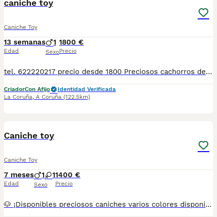
caniche toy
Caniche Toy
13 semanas
1
1800 €
Edad
Precio
Sexo
tel. 622220217 precio desde 1800 Preciosos cachorros de caniche Centro Canino zazacan es mucho más que un centro de cría , es una familia comprometida con el bienestar animal y la cría responsable, por ello todos nuestros bebés nacen y se crían en nuestras instalaciones , asegurando así un correcto desarrollo y una magnífica socialización, consiguiendo en cada ejemplar un carácter juguetón y extrovertido algo primordial para su adaptación como un miembro más en tu familia . Se entregan con sus correspondientes vacunas a la edad de cada cachorro, desparasitación, microchip implantado y carnet de primo vacunación. Garantía congénita y vírica por contrato. Nuestros cachorros son nacionales y criados en ambiente familiar. Nos avala la seriedad y profesionalidad. Estamos muy comprometidos con el bienestar animal, por ello cada cachorro recibe cuidados personalizados y supervisión constante, asegurando su bienestar y felicidad desde el primer día. Hacemos envíos a toda España con empresa de transporte privado, proporcionando un viaje confortable y ofreciendo las atenciones necesarias a nuestros bebés . Se puede ver sin compromiso con cita previa. Si quieres más información no dudes en contactar con nosotros Mostrar número de teléfono 622220217
Criador
Con Afijo
Identidad Verificada
La Coruña
,
A Coruña
(122.5km)
1
Caniche toy
Caniche Toy
7 meses
1
1
1400 €
Edad
Precio
Sexo
🐶 ¡Disponibles preciosos caniches varios colores disponibles pregunta y te enseñamos ! Tenemos varios en colores blanco crema apricot rojo pimentón y negro. Se entregan con todo al día (vacunas y desparasitaciones chip y pasaporte) criados en ambiente familiar, con mucho cariño. Disponibles machos y hembras. 📍 Somos de Galicia, pero realizamos entregas en cualquier provincia. 💕 Háblame al 687 482 079 y te enseño lo que tenemos disponible. El precio puede variar según color y sexo