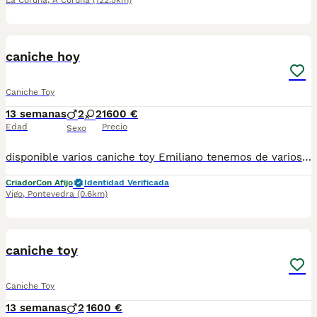
La Coruña
,
A Coruña
(122.5km)
1
1
caniche hoy
Caniche Toy
13 semanas
2
2
1600 €
Edad
Precio
Sexo
disponible varios caniche toy Emiliano tenemos de varios tipos de caniche varios colores centro de cria especializado en caniche. Estamos en Galicia. Los perros están listos para la entrega con dos vacunas pasaporte, microchip y garantías. Si estás interesado llámanos al número 622220217 Precio desde 1600
Criador
Con Afijo
Identidad Verificada
Vigo
,
Pontevedra
(0.6km)
1
2
caniche toy
Caniche Toy
13 semanas
2
1600 €