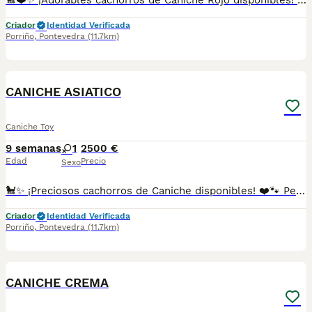
🐩❤️✨ ¡Adorables cachorros de Caniche Rojo disponibles! 🐾 Con su precioso color rojizo y su aspecto encantador, estos pequeños destacan por su elegancia, inteligencia y carácter tan cariñoso. 🥰 Son juguetones, sociables y perfectos para quienes buscan un compañero fiel y lleno de alegría. 🏡💕 🌟 Un color especial y una raza llena de encanto. ✅ Criados con mucho mimo y atención. ✅ Se entregan con la edad adecuada. ✅ Desparasitados y con la documentación correspondiente según su edad. 📸 Fotos y vídeos disponibles por WhatsApp sin compromiso. 📲 **Más información:** 687482079 📍 Galicia, Madrid, Valencia, Barcelona, Sevilla, Almería, Pamplona.
Criador
Identidad Verificada
Porriño
,
Pontevedra
(11.7km)
1
CANICHE ASIATICO
Caniche Toy
9 semanas
1
2500 €
Edad
Precio
Sexo
🐩✨ ¡Preciosos cachorros de Caniche disponibles! ❤️🐾 Pequeños, elegantes y llenos de ternura. 🥰 Estos encantadores cachorros destacan por su inteligencia, su carácter dulce y su gran capacidad para crear un vínculo especial con su familia. Son juguetones, cariñosos y perfectos para llenar cualquier hogar de alegría. 🏡💕 🌟 Caniches con mucho encanto y una personalidad única. ✅ Criados con mucho mimo y dedicación. ✅ Se entregan con la edad adecuada. ✅ Desparasitados y con la documentación correspondiente según su edad. 📸 Fotos y vídeos disponibles por WhatsApp sin compromiso. 📲 **Más información:** 687482079 📍 Galicia, Madrid, Valencia, Barcelona, Sevilla, Almería, Pamplona.
Criador
Identidad Verificada
Porriño
,
Pontevedra
(11.7km)
1
CANICHE CREMA