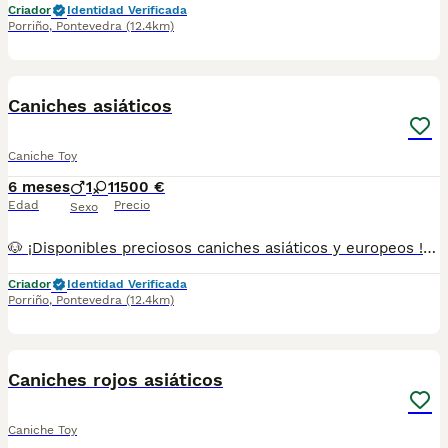
Criador
Identidad Verificada
Porriño
,
Pontevedra
(12.4km)
1
Caniches asiáticos
Caniche Toy
6 meses
1
1
1500 €
Edad
Precio
Sexo
🐶 ¡Disponibles preciosos caniches asiáticos y europeos ! 🐶✨ Tenemos varios en colores rojos pimentón blancos crema apricot y negro. Se entregan con todo al día (vacunas y desparasitaciones chip y pasaporte) criados en ambiente familiar, con mucho cariño. Disponibles machos y hembras. 📍 Somos de Galicia, pero realizamos entregas en cualquier provincia. 💕 Háblame al 687 482 079 y te enseño lo que tenemos disponible. El precio puede variar según color y sexo
Criador
Identidad Verificada
Porriño
,
Pontevedra
(12.4km)
1
Caniches rojos asiáticos
Caniche Toy