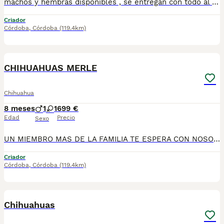
machos y hembras disponibles , se entregan con todo al dia respecto a documentación y condiciones sanitarias , tanto así que hacemos entregas totalmente personalizadas y sin un euro por adelantado , obtenerse personas no aptas para tener perros , solo personas responsables. hacemos entregas a toda ESPAÑA . mas info 670864332 .. GRACIAS DE ANTE MANO
Criador
Córdoba
,
Córdoba
(119.4km)
3
CHIHUAHUAS MERLE
Chihuahua
8 meses
1
1
699 €
Edad
Precio
Sexo
UN MIEMBRO MAS DE LA FAMILIA TE ESPERA CON NOSOTROS , chihuahuas preciosos, machos y hembras disponibles , se entregan con todo al dia respecto a documentación y condiciones sanitarias , tanto así que hacemos entregas totalmente personalizadas y sin un euro por adelantado , obtenerse personas no aptas para tener perros , solo personas responsables. hacemos entregas a toda ESPAÑA . mas info 670864332
Criador
Córdoba
,
Córdoba
(119.4km)
4
1
Chihuahuas