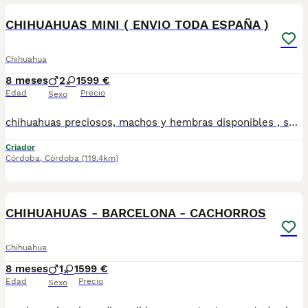
CHIHUAHUAS MINI ( ENVIO TODA ESPAÑA )
Chihuahua
8 meses
2
1
599 €
Edad
Precio
Sexo
chihuahuas preciosos, machos y hembras disponibles , se entregan con todo al dia respecto a documentación y condiciones sanitarias , tanto así que hacemos entregas totalmente personalizadas y sin un euro por adelantado , obtenerse personas no aptas para tener perros , solo personas responsables. hacemos entregas a toda ESPAÑA . mas info 670864332
Criador
Córdoba
,
Córdoba
(119.4km)
3
CHIHUAHUAS - BARCELONA - CACHORROS
Chihuahua
8 meses
1
1
599 €
Edad
Precio
Sexo