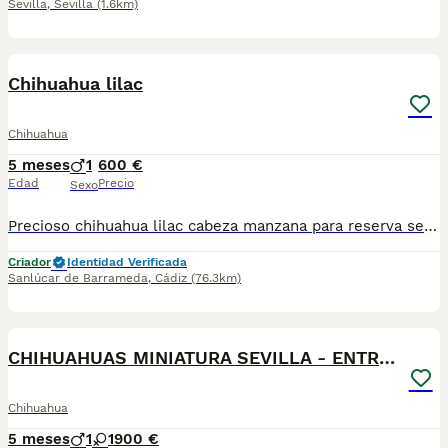
Sevilla
,
Sevilla
(1.6km)
1
1
Chihuahua lilac
Chihuahua
5 meses
1
600 €
Edad
Precio
Sexo
Precioso chihuahua lilac cabeza manzana para reserva se entregan con 2 meses con vacunas al dia, desparacitado y contrato QUIERES UN CHIHUAHUA? A QUE ESPERAS PA LLAMARNOS😊🐶
Criador
Identidad Verificada
Sanlúcar de Barrameda
,
Cádiz
(76.3km)
1
CHIHUAHUAS MINIATURA SEVILLA - ENTREGA
Chihuahua
5 meses
1
1
900 €