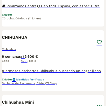
🚚 Realizamos entregas en toda España, con especial frecuencia en **Andalucía**: Sevilla, Málaga, Cádiz, Córdoba, Granada, Jaén, Huelva y Almería. También entregamos habitualmente en Marbella, Jerez de la Frontera, Estepona, Fuengirola, Benalmádena, Mijas, Dos Hermanas y cualquier punto de España. **Entrega 100% a contrarreembolso.** No tendrás que adelantar el importe del cachorro. Lo recibirás en la puerta de tu casa mediante transporte especializado y podrás comprobar que todo está correcto antes de realizar el pago. Nuestros cachorros se entregan: Vacunados y desparasitados según su edad. Con microchip, cartilla veterinaria y documentación al día. Revisados veterinariamente antes de salir de nuestras instalaciones. Procedentes de excelentes líneas, seleccionadas por salud, carácter y morfología. Perfectamente socializados y acostumbrados al contacto diario con personas. ✅ Iniciados en el aprendizaje para hacer sus necesidades sobre empapador, facilitando su adaptación al nuevo hogar. ✅ Con asesoramiento personalizado antes y después de la entrega. Nuestro objetivo no es vender un cachorro más. Queremos que cada familia reciba un compañero sano, equilibrado y criado con el máximo cuidado desde el primer día. 📩 Si deseas fotografías, vídeos o más información, escríbenos por privado. Estaremos encantados de ayudarte a encontrar el compañero perfecto670864332 . .
Criador
Córdoba
,
Córdoba
(119.4km)
1
CHIHUAHUA
Chihuahua
9 semanas
3
600 €
Edad
Precio
Sexo
¡Hermosos cachorros Chihuahua buscando un hogar lleno de amor! ❤️ ✨ Excelente calidad. ✨ Muy juguetones, cariñosos y sociables. ✨ Ideales para compañía. ✨ Tamaño pequeño, perfectos para casa o departamento. 📍 Se entregan sanos y en excelentes condiciones. 📲 Para más información sobre disponibilidad, precio y apartados, envía mensaje privado o comunícate al 624 082 2074. ¡No pierdas la oportunidad de llevar a casa un pequeño compañero que llenará tu vida de amor! 🐾💙
Criador
Identidad Verificada
Sanlúcar de Barrameda
,
Cádiz
(71.3km)
5
Chihuahua Mini