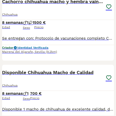
Cachorro chihuahua macho y hembra vainilla
Chihuahua
8 semanas
1
1
500 €
Edad
Precio
Sexo
Se entregan con: Protocolo de vacunaciones completo Cartilla veterinaria Pasaporte veterinario europeo Microchip RAIA Posibilidad de envío, estamos en Sevilla. Macho 500€ Hembra 600€
Criador
Identidad Verificada
Mairena del Aljarafe
,
Sevilla
(9.2km)
5
Disponible Chihuahua Macho de Calidad
Chihuahua
8 semanas
1
700 €
Edad
Precio
Sexo
Disponible 1 macho de chihuahua de excelente calidad, de muy buena linea, está listo para su entrega, hay disponibilidad de envío, más información al privado!!