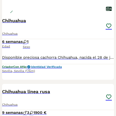
5
Chihuahua
Chihuahua
6 semanas
1
Edad
Sexo
Disponible preciosa cachorra Chihuahua, nacida el 28 de junio de 2026. Color: sable, un tono muy bonito y elegante que realza su expresión y belleza. Procede de una excelente línea de sangre, criada en un ambiente familiar, con mucho cariño y una correcta socialización desde sus primeros días de vida. Destaca por su bonita morfología, cabeza tipo manzana, hocico corto y un carácter dulce, cariñoso y equilibrado, ideal como compañera de vida. La cachorra se entregará a partir de los Dos meses de edad, desparasitada según su edad, con cartilla veterinaria, y las vacunas correspondientes. Se enviarán fotos y vídeos actualizados para que puedas seguir su evolución hasta el día de la entrega. Se prioriza la entrega en mano para garantizar el bienestar de la cachorra y que el nuevo propietario pueda conocerla personalmente. También existe la posibilidad de desplazarnos hasta el lugar de entrega, previo acuerdo entre ambas partes. Buscamos una familia responsable que le ofrezca el hogar, el cariño y los cuidados que merece. Para más información, fotos, vídeos o cualquier consulta, no dudes en ponerte en contacto.
Criador
Con Afijo
Identidad Verificada
Sevilla
,
Sevilla
(1.1km)
6
Chihuahua linea rusa
Chihuahua
9 semanas
3
1
900 €