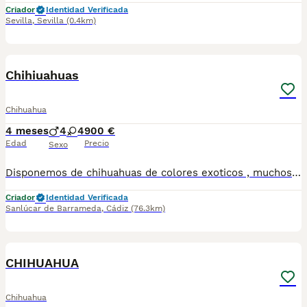
Criador
Identidad Verificada
Sevilla
,
Sevilla
(0.4km)
1
1
Chihiuahuas
Chihuahua
4 meses
4
4
900 €
Edad
Precio
Sexo
Disponemos de chihuahuas de colores exoticos , muchos tipos de colores Se entregan con vacunas al dia , desparacitados y contrato de garantia ESTAS BUSCANDO UN AMIGO ? LLAMANOS 624 08 20 74 Criados en ambiente familiar🥰
Criador
Identidad Verificada
Sanlúcar de Barrameda
,
Cádiz
(76.3km)
1
CHIHUAHUA
Chihuahua