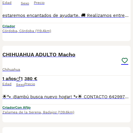
Edad
Precio
Sexo
estaremos encantados de ayudarte. 🚚 Realizamos entregas en toda España, con especial frecuencia en **Andalucía**: Sevilla, Málaga, Cádiz, Córdoba, Granada, Jaén, Huelva y Almería. También entregamos habitualmente en Marbella, Jerez de la Frontera, Estepona, Fuengirola, Benalmádena, Mijas, Dos Hermanas y cualquier punto de España. **Entrega 100% a contrarreembolso.** No tendrás que adelantar el importe del cachorro. Lo recibirás en la puerta de tu casa mediante transporte especializado y podrás comprobar que todo está correcto antes de realizar el pago. Nuestros cachorros se entregan: ✅ Vacunados y desparasitados según su edad. ✅ Con microchip, cartilla veterinaria y documentación al día. ✅ Revisados veterinariamente antes de salir de nuestras instalaciones. ✅ Procedentes de excelentes líneas, seleccionadas por salud, carácter y morfología. ✅ Perfectamente socializados y acostumbrados al contacto diario con personas. ✅ Iniciados en el aprendizaje para hacer sus necesidades sobre empapador, facilitando su adaptación al nuevo hogar. ✅ Con asesoramiento personalizado antes y después de la entrega. Nuestro objetivo no es vender un cachorro más. Queremos que cada familia reciba un compañero sano, equilibrado y criado con el máximo cuidado desde el primer día. 📩 Si deseas fotografías, vídeos o más información, escríbenos por privado. Estaremos encantados de ayudarte a encontrar el compañero perfecto670864332 . . .
Criador
Córdoba
,
Córdoba
(119.4km)
2
CHIHUAHUA ADULTO Macho
Chihuahua
1 años
1
380 €
Edad
Precio
Sexo
🌟🐾 ¡Bambú busca nuevo hogar! 🐾🌟 CONTACTO 642997300 Bambú es un chihuahua merlé con un patrón precioso y único, nacido el 3 de marzo de 2025. Es un perrito alegre, curioso y lleno de encanto. Tiene todas sus vacunas al día y ya está listo para salir a pasear y descubrir el mundo contigo. PESA 2,8 Kg. 🔹 Detalle importante: Bamboo tiene solo un testículo, pero esto no le impide ser un compañero sano y adorable. Si buscas un perrito especial, lleno de ternura y con una mirada que enamora, ¡Bambú está esperando conocerte! 🐾💚
Criador
Con Afijo
Zalamea de la Serena
,
Badajoz
(139.6km)
19