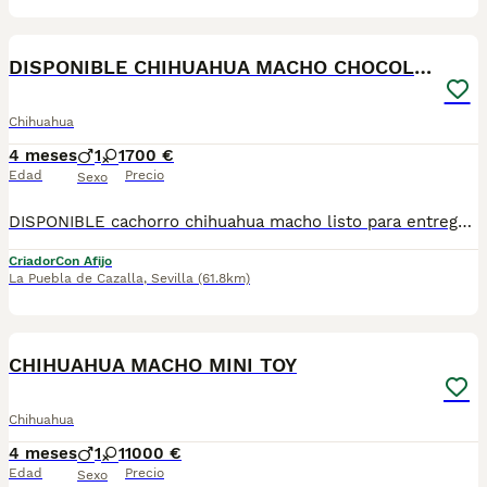
4
DISPONIBLE CHIHUAHUA MACHO CHOCOLATE
Chihuahua
4 meses
1
1
700 €
Edad
Precio
Sexo
DISPONIBLE cachorro chihuahua macho listo para entregarla miniatura toy tamaño muy pequeño . FOTOS REALES. Tiene muy buen carácter criado en entorno familiar cariñosos y muy jugueton ideal para compañías se entrega revisado por nuestro veterinario desparacitado con dos vacunas. enseñado hacer sus necesidades en empapadera se envia a todas españa más información por WhatsApp o llamadas 602212186 saludo
Criador
Con Afijo
La Puebla de Cazalla
,
Sevilla
(61.8km)
2
CHIHUAHUA MACHO MINI TOY
Chihuahua
4 meses
1
1
1000 €
Edad
Precio
Sexo