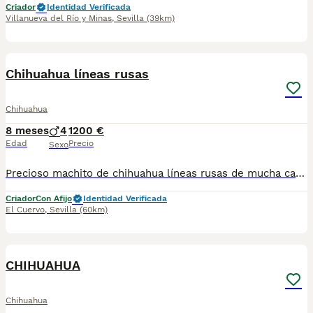
Criador
Identidad Verificada
Villanueva del Río y Minas
,
Sevilla
(39km)
8
Chihuahua líneas rusas
Chihuahua
8 meses
4
1200 €
Edad
Precio
Sexo
Precioso machito de chihuahua líneas rusas de mucha calidad cabeza de manzana , tres machitos, se entrega con todo en regla , nos puedes llamar sin compromiso y le informamos de todo sin compromiso, se puede recoger en persona o se puede enviar a toda España
Criador
Con Afijo
Identidad Verificada
El Cuervo
,
Sevilla
(60km)
14
1
CHIHUAHUA
Chihuahua