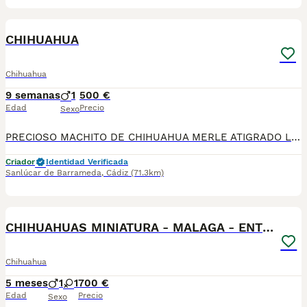
1
CHIHUAHUA
Chihuahua
9 semanas
1
500 €
Edad
Precio
Sexo
PRECIOSO MACHITO DE CHIHUAHUA MERLE ATIGRADO LISTO PARA ENTREGA , NO DUDES EN LLAMARNOS PRECIO ECONOMICO
Criador
Identidad Verificada
Sanlúcar de Barrameda
,
Cádiz
(71.3km)
1
CHIHUAHUAS MINIATURA - MALAGA - ENTREGA
Chihuahua
5 meses
1
1
700 €
Edad
Precio
Sexo