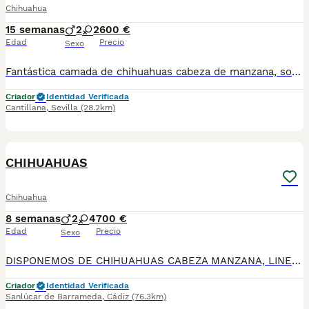
Chihuahua
15 semanas
2
2
600 €
Edad
Precio
Sexo
Fantástica camada de chihuahuas cabeza de manzana, son toy y están listos para entregar, 2 vacunas y chip, se puede enviar a contra reembolso, más información llamar o whasap al 687705959, pregunten sin compromiso, machos 600 hembra 650
Criador
Identidad Verificada
Cantillana
,
Sevilla
(28.2km)
1
CHIHUAHUAS
Chihuahua
8 semanas
2
4
700 €
Edad
Precio
Sexo
DISPONEMOS DE CHIHUAHUAS CABEZA MANZANA, LINEA RUSA DE MUCHA VARIEDAD DE COLORES , BLUE, MERLE BLUE, ARLEQUIN , CHOCOLATE, LILAC, NEGRO FUEGO, MERLES, NARANJAS,
Criador
Identidad Verificada
Sanlúcar de Barrameda
,
Cádiz
(76.3km)