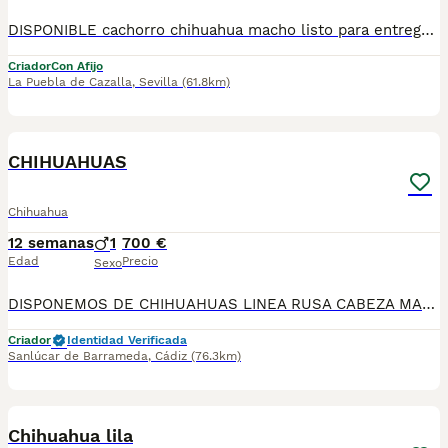
DISPONIBLE cachorro chihuahua macho listo para entregarla miniatura toy tamaño muy pequeño . FOTOS REALES. Tiene muy buen carácter criado en entorno familiar cariñosos y muy jugueton ideal para compañías se entrega revisado por nuestro veterinario desparacitado con dos vacunas. enseñado hacer sus necesidades en empapadera se envia a todas españa más información por WhatsApp o llamadas 602212186 saludo
Criador
Con Afijo
La Puebla de Cazalla
,
Sevilla
(61.8km)
1
CHIHUAHUAS
Chihuahua
12 semanas
1
700 €
Edad
Precio
Sexo
DISPONEMOS DE CHIHUAHUAS LINEA RUSA CABEZA MANZANA🍏PREGUNTAR DISPONIBILIDAD SE ENTREGAN CON PRIMERA VACUNA DESPARACITADO Y GARANTIA TENEMOS MUCHA VARIEDAD DE COLORES , BLUE, BLUE MERLE, ARLEQUIN MERLE CHOCOLATE, CHOCOLATE , NEGRO FUEGO, SABLE, BLANCO Y MERLE,LILAC PRECIOS DESDE 550€ ASTA 900€ QUIERES UN AMIGO FIEL? A QUE ESPERAS PA LLAMARNOS 624 08 20 74 ATIENDO MENSAJES, ENVIAMOS A TODA 🇪🇦 CRIADERO LOS PEQUES🇪🇦
Criador
Identidad Verificada
Sanlúcar de Barrameda
,
Cádiz
(76.3km)
2
Chihuahua lila