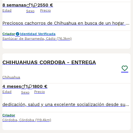
8 semanas
1
2
550 €
Edad
Precio
Sexo
Preciosos cachorros de Chihuahua en busca de un hogar lleno de cariño. Criados en ambiente familiar, bien socializados y con todos los cuidados necesarios para garantizar su bienestar. ✔️ Disponibles machos y hembras (según disponibilidad). ✔️ Se entregan desparasitados y con la cartilla veterinaria al día. ✔️ Padres sanos y de excelente carácter. ✔️ Ideales como compañeros por su pequeño tamaño y personalidad cariñosa. Si buscas un nuevo miembro para tu familia y quieres más información, fotos o reservar un cachorro, no dudes en ponerte en contacto. 624 08 20 74
Criador
Identidad Verificada
Sanlúcar de Barrameda
,
Cádiz
(76.3km)
1
CHIHUAHUAS CORDOBA - ENTREGA
Chihuahua
4 meses
1
1
800 €
Edad
Precio
Sexo
dedicación, salud y una excelente socialización desde sus primeras semanas de vida, estaremos encantados de ayudarte... 🚚 Realizamos entregas en toda España, con especial frecuencia en **Andalucía**: Sevilla, Málaga, Cádiz, Córdoba, Granada, Jaén, Huelva y Almería. También entregamos habitualmente en Marbella, Jerez de la Frontera, Estepona, Fuengirola, Benalmádena, Mijas, Dos Hermanas y cualquier punto de España. **Entrega 100% a contrarreembolso.** No tendrás que adelantar el importe del cachorro. Lo recibirás en la puerta de tu casa mediante transporte especializado y podrás comprobar que todo está correcto antes de realizar el pago. Nuestros cachorros se entregan: ✅ Vacunados y desparasitados según su edad. ✅ Con microchip, cartilla veterinaria y documentación al día. ✅ Revisados veterinariamente antes de salir de nuestras instalaciones. ✅ Procedentes de excelentes líneas, seleccionadas por salud, carácter y morfología. ✅ Perfectamente socializados y acostumbrados al contacto diario con personas. ✅ Iniciados en el aprendizaje para hacer sus necesidades sobre empapador, facilitando su adaptación al nuevo hogar. ✅ Con asesoramiento personalizado antes y después de la entrega. Nuestro objetivo no es vender un cachorro más. Queremos que cada familia reciba un compañero sano, equilibrado y criado con el máximo cuidado desde el primer día. 📩 Si deseas fotografías, vídeos o más información, escríbenos por privado. Estaremos encantados de ayudarte a encontrar perfecto TUBEBE670864332
Criador
Córdoba
,
Córdoba
(119.4km)
3