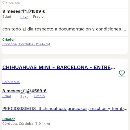
Chihuahua
8 meses
1
1
599 €
Edad
Precio
Sexo
con todo al dia respecto a documentación y condiciones sanitarias , tanto así que hacemos entregas totalmente personalizadas y sin un euro por adelantado , obtenerse personas no aptas para tener perros , solo personas responsables. hacemos entregas a toda ESPAÑA . mas info 670864332
Criador
Córdoba
,
Córdoba
(119.4km)
4
CHIHUAHUAS MINI - BARCELONA - ENTREGA
Chihuahua
8 meses
1
4
599 €
Edad
Precio
Sexo
PRECIOSISIMOS !!! chihuahuas preciosos, machos y hembras disponibles , se entregan con todo al dia respecto a documentación y condiciones sanitarias , tanto así que hacemos entregas totalmente personalizadas y sin un euro por adelantado , obtenerse personas no aptas para tener perros , solo personas responsables. hacemos entregas a toda ESPAÑA . mas info 670864332
Criador
Córdoba
,
Córdoba
(119.4km)