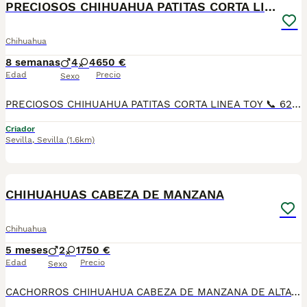
PRECIOSOS CHIHUAHUA PATITAS CORTA LINEA TOY
Chihuahua
8 semanas
4
4
650 €
Edad
Precio
Sexo
PRECIOSOS CHIHUAHUA PATITAS CORTA LINEA TOY 📞 624 239 408, raza pura 50 por ciento RUSO patitas corta muy chato muy lista y obediente, ideal para piso es muy cariñoso y juguetón Varios colores, cremas , bicolores . lila desde 700€ A 1200€, SEGUN COLOR Y SEXO DEL CHIHUAHUA precios reales si entráis en la wed : MUNDOCHIHUAHUA.ES TENEMOS CANICHES, CHIHUAHUA, MALTIPOL, POMERANIA, BICHON MALTES 🧾 Cartilla veterinaria 🩺 Vacunaciones y desparasitaciones al día 📄 Contrato de garantía 🚚 Envíos a toda España, 💳 Pago a la entrega, contra reembolso 📞 624 239 408 📹 Vídeos y más información por WhatsApp 🌐 MUNDOCHIHUAHUA.ES
Criador
Sevilla
,
Sevilla
(1.6km)
3
CHIHUAHUAS CABEZA DE MANZANA
Chihuahua
5 meses
2
1
750 €
Edad
Precio
Sexo
CACHORROS CHIHUAHUA CABEZA DE MANZANA DE ALTA CALIDAD 🐶✨ DISPONIBLES PRECIOSOS CACHORROS DE CHIHUAHUA CABEZA DE MANZANA, DE ALTA CALIDAD. MADRE LÍNEA RUSA PADRE LÍNEA RUSA Y THAILANDESA, DESTACANDO POR SU EXCELENTE MORFOLOGÍA, BONITA CABEZA DE MANZANA, BUEN HUESO Y EXCELENTE CARÁCTER. CACHORROS CRIADOS CON MUCHA DEDICACIÓN, MUY BIEN SOCIALIZADOS Y ACOSTUMBRADOS AL AMBIENTE FAMILIAR. IDEALES PARA PERSONAS QUE BUSCAN CALIDAD EN LA RAZA. SE ENTREGAN CON: ✔ CARTILLA SANITARIA ✔ CICLO DE VACUNACIÓN SEGÚN EDAD ✔ DESPARASITACIONES INTERNAS Y EXTERNAS ✔ MICROCHIP ✔ PASAPORTE PASAPORTE PUESTO A NOMBRE DEL NUEVO PROPIETARIO (dependiendo ubicacion) 📞 PARA MÁS INFORMACIÓN, FOTOS O RESERVAS CONTACTAR SIN COMPROMISO. 🐾 INSTAGRAN: LATIDOS DEL SUR CON AMOR ❤️ FACEBOOK Y TIKTOK 👆👆 TELEFONO:692918573