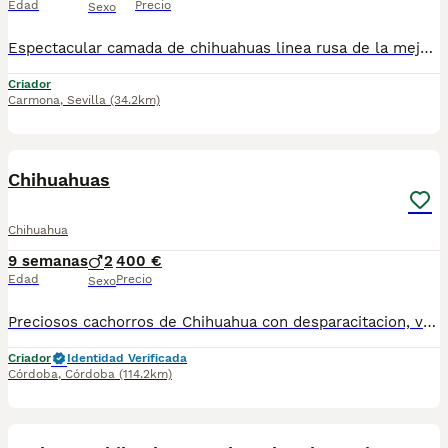
Edad
Precio
Sexo
Espectacular camada de chihuahuas linea rusa de la mejor calidad ,con una morfología y carácter inmejorable ,ahí disponibles listos para entregar machos y hembras enviamos a cualquier parte de España baleares y canarias.
Criador
Carmona
,
Sevilla
(34.2km)
3
Chihuahuas
Chihuahua
9 semanas
2
400 €
Edad
Precio
Sexo
Preciosos cachorros de Chihuahua con desparacitacion, vacunación acorde a su edad y cartilla sanitaria de revisión veterinaria. Ofrecemos posibilidad de envío, llamadas o wassap. Cachorros criados con dedicación, socializados y afianzados al bienestar animal.
Criador
Identidad Verificada
Córdoba
,
Córdoba
(114.2km)
7