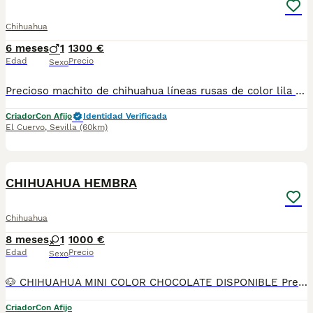
Chihuahua
6 meses
1
1300 €
Edad
Precio
Sexo
Precioso machito de chihuahua líneas rusas de color lila anh tan muy pequeño, todos nuestros cachorros se crían en ambiente familiar y en las mejores condiciones de bienestar. Se entrega con. - cartilla veterinaria. - vacunas según edad. - Desparasitado tanto interior como exterior. - certificado de salud. - garantías víricas de diez días y genética de seis meses. - contrato de compra y venta. - factura si la deseas. - pedigree todas las generaciones. - pienso inicial proplan. - Kit de bienvenida. Se puede recoger en persona o se puede enviar a toda España, para más vídeos y fotos actuales nos puedes llamar o escribir al tlf 650628825
Criador
Con Afijo
Identidad Verificada
El Cuervo
,
Sevilla
(60km)
11
CHIHUAHUA HEMBRA
Chihuahua
8 meses
1
1000 €
Edad
Precio
Sexo
🐶 CHIHUAHUA MINI COLOR CHOCOLATE DISPONIBLE Preciosa Chihuahua mini color chocolate, una variedad muy especial y poco común, destacando por su tono chocolate y su pequeño tamaño. Es una cachorra dulce, cariñosa y muy apegada a las personas, ideal como compañera de vida y perfecta para hogares tranquilos o familias. Somos Mascotas del Sur, estamos ubicados en Sevilla. 📞 611 723 226 📸 Instagram: @mimascotasdelsur057 📸 Para ver más fotos y vídeos reales de nuestros cachorros. Realizamos envíos a toda España y Gibraltar. El precio del envío no está incluido en el precio del cachorro. Posibilidad de envío o recogida directa en nuestras instalaciones. Disponemos de videollamada para conocer a la cachorra antes de la reserva. Posibilidad de reserva y pago contrareembolso. El precio indicado en el anuncio es real. Nuestros cachorros se entregan criados en ambiente familiar, con cariño y socialización desde pequeños, revisados por veterinario y con: • Chip • Pasaporte y cartilla sanitaria • Vacunada y desparasitada • Contrato con garantías víricas y congénitas 👉 Solo atendemos a personas realmente interesadas en ofrecer un buen hogar. #chihuahuamini #chihuahuachocolate #chihuahua #chihuahuapuppy #mascotasdelsur #cachorrosdisponibles #perrospequeños #criadoresresponsable #enviosespaña #gibraltar #familiaresponsable
Criador
Con Afijo