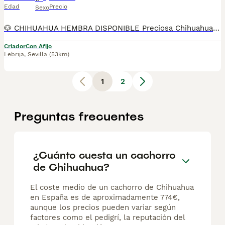
Edad
Precio
Sexo
🐶 CHIHUAHUA HEMBRA DISPONIBLE Preciosa Chihuahua hembra, una raza ideal para compañía por su pequeño tamaño, su carácter dulce y su gran apego a la familia. Es una perrita cariñosa, despierta y perfecta para convivir tanto en piso como en casa. Somos Mascotas del Sur, estamos ubicados en Sevilla. 📞 611 723 226 📸 Instagram: @mimascotasdelsur057 Para ver más fotos y vídeos reales de nuestros cachorros. Realizamos envíos a toda España y Gibraltar. El precio del envío no está incluido en el precio del cachorro. Posibilidad de envío o recogida directa en nuestras instalaciones. Disponemos de videollamada para conocer a la cachorra. Posibilidad de reserva y pago contrareembolso. El precio indicado en el anuncio es real. Nuestros cachorros se entregan criados en ambiente familiar, con cariño y socialización desde pequeños, revisados por veterinario y con: • Chip • Pasaporte y cartilla sanitaria • Vacunada y desparasitada • Contrato con garantías víricas y congénitas 👉 Solo atendemos a personas realmente interesadas en ofrecer un buen hogar. #chihuahua #chihuahuahembra #chihuahuapuppy #mascotasdelsur #cachorrosdisponibles #perrospequeños #criadoresresponsable #enviosespaña #gibraltar #familiaresponsable
Criador
Con Afijo
Lebrija
,
Sevilla
(53km)
1
2
Preguntas frecuentes
¿Cuánto cuesta un cachorro
de Chihuahua?
El coste medio de un cachorro de Chihuahua
en España es de aproximadamente 774€,
aunque los precios pueden variar según
factores como el pedigrí, la reputación del