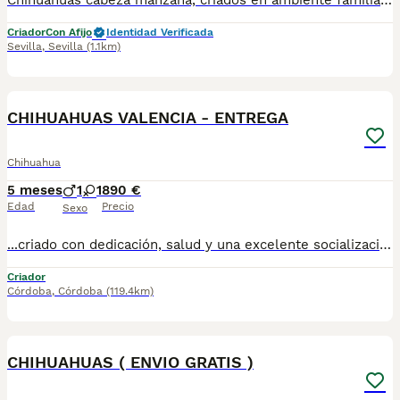
Chihuahuas cabeza manzana, criados en ambiente familiar, cachorros sanos y de calidad, vacunados y desparasitados. No dude en ponerse en contacto para más información.
Criador
Con Afijo
Identidad Verificada
Sevilla
,
Sevilla
(1.1km)
1
CHIHUAHUAS VALENCIA - ENTREGA
Chihuahua
5 meses
1
1
890 €
Edad
Precio
Sexo
...criado con dedicación, salud y una excelente socialización desde sus primeras semanas de vida, estaremos encantados de ayudarte. 🚚 Realizamos entregas en toda España, con especial frecuencia en **Andalucía**: Sevilla, Málaga, Cádiz, Córdoba, Granada, Jaén, Huelva y Almería. También entregamos habitualmente en Marbella, Jerez de la Frontera, Estepona, Fuengirola, Benalmádena, Mijas, Dos Hermanas y cualquier punto de España. **Entrega 100% a contrarreembolso.** No tendrás que adelantar el importe del cachorro. Lo recibirás en la puerta de tu casa mediante transporte especializado y podrás comprobar que todo está correcto antes de realizar el pago. Nuestros cachorros se entregan: ✅ Vacunados y desparasitados según su edad. ✅ Con microchip, cartilla veterinaria y documentación al día. ✅ Revisados veterinariamente antes de salir de nuestras instalaciones. ✅ Procedentes de excelentes líneas, seleccionadas por salud, carácter y morfología. ✅ Perfectamente socializados y acostumbrados al contacto diario con personas. ✅ Iniciados en el aprendizaje para hacer sus necesidades sobre empapador, facilitando su adaptación al nuevo hogar. ✅ Con asesoramiento personalizado antes y después de la entrega. Nuestro objetivo no es vender un cachorro más. Queremos que cada familia reciba un compañero sano, equilibrado y criado con el máximo cuidado desde el primer día. 📩 Si deseas fotografías, vídeos o más información, escríbenos por privado. Estaremos encantados de ayudarte a encontrar el compañero perfecto670864332 . . ..
Criador
Córdoba
,
Córdoba
(119.4km)
1
CHIHUAHUAS ( ENVIO GRATIS )