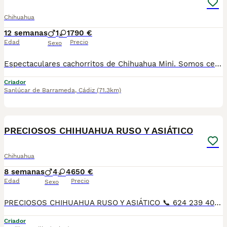
Chihuahua
12 semanas
1
1
790 €
Edad
Precio
Sexo
Espectaculares cachorritos de Chihuahua Mini. Somos centro de mascotas con años de experiencia. Diariamente cuidamos, supervisamos y mimamos a nuestros cachorritos. Los entregamos con Revisión Veterinaria, Factura de compra, garantía vírica, formulario de reconocimiento de raza pura, junto con su cartilla de vacunación y desparasitacion al día de la entrega. Hacemos envíos a toda la península y Baleares mediante servicio propio de transporte. Posibilidad de pago contrareembolso. Para más información no dude en contactar con nosotros. TLF: 649297709. Solo atiendo wasap o tlf. Gracias
Criador
Sanlúcar de Barrameda
,
Cádiz
(71.3km)
25
PRECIOSOS CHIHUAHUA RUSO Y ASIÁTICO
Chihuahua
8 semanas
4
4
650 €
Edad
Precio
Sexo
PRECIOSOS CHIHUAHUA RUSO Y ASIÁTICO 📞 624 239 408, raza pura 50 por ciento RUSO patitas corta muy chato muy lista y obediente, ideal para piso es muy cariñoso y juguetón Varios colores, cremas , bicolores . lila desde 700€ A 1200€, SEGUN COLOR Y SEXO DEL CHIHUAHUA precios reales si entráis en la wed : MUNDOCHIHUAHUA.ES TENEMOS CANICHES, CHIHUAHUA, MALTIPOL, POMERANIA, BICHON MALTES 🧾 Cartilla veterinaria 🩺 Vacunaciones y desparasitaciones al día 📄 Contrato de garantía 🚚 Envíos a toda España, 💳 Pago a la entrega, contra reembolso 📞 624 239 408 📹 Vídeos y más información por WhatsApp 🌐 MUNDOCHIHUAHUA.ES
Criador