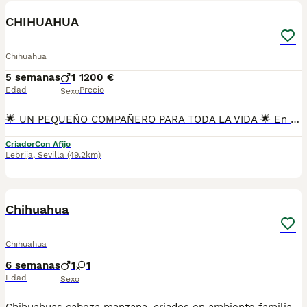
CHIHUAHUA
Chihuahua
5 semanas
1
1200 €
Edad
Precio
Sexo
🌟 UN PEQUEÑO COMPAÑERO PARA TODA LA VIDA 🌟 En Mascotas del Sur tenemos disponibles preciosos Chihuahuas Merle, una raza que destaca por su belleza, inteligencia y gran personalidad. Nuestros cachorros crecen en un ambiente familiar, recibiendo atención, cariño y una excelente socialización desde sus primeras semanas. Contamos con Núcleo Zoológico autorizado, licencia de apertura y código de explotación, garantizando una cría responsable y el bienestar de todos nuestros cachorros. 📍 Sevilla 📞 611 723 226 📸 Instagram: @mimascotasdelsur057 Nuestros cachorros se entregan: 🐾 Revisados por veterinario. 🐾 Con microchip. 🐾 Pasaporte y cartilla sanitaria. 🐾 Vacunados y desparasitados. 🐾 Contrato con garantías víricas y congénitas. 🚚 Envíos a toda España. (Gastos de transporte no incluidos en el precio del cachorro). Además disponemos de: 📱 Videollamada para conocer al cachorro antes de reservarlo. 🏡 Recogida en nuestras instalaciones. 🔒 Reserva y pago contrareembolso. 💶 El precio indicado en el anuncio es el precio real. 🐾 Nuestro compromiso es que cada cachorro encuentre una familia donde crezca rodeado de cariño, respeto y cuidados. Solo atendemos a personas realmente comprometidas con ofrecer un hogar estable y responsable. #Chihuahua #ChihuahuaMerle #ChihuahuaMini #ChihuahuaEspaña #CachorrosChihuahua #PerrosDeCompañia #MascotasDelSur057 #MascotasDelSur #CachorrosSevilla #CriaderoAutorizado #NucleoZoologico #PerrosFelices #CachorrosEspaña #AmorAnimal
Criador
Con Afijo
Lebrija
,
Sevilla
(49.2km)
1
Chihuahua
Chihuahua
6 semanas
1
1
Edad
Sexo