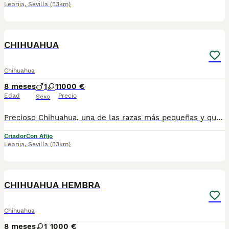
Lebrija
,
Sevilla
(53km)
31
CHIHUAHUA
Chihuahua
8 meses
1
1
1000 €
Edad
Precio
Sexo
Precioso Chihuahua, una de las razas más pequeñas y queridas por su carácter cariñoso, despierto y muy apegado a su familia. Es un cachorro ideal como perro de compañía, perfecto tanto para piso como para casa. Somos Mascotas del Sur, estamos ubicados en Sevilla. 📞 611 723 226 📸 Instagram: @mimascotasdelsur057 📸 Para ver más fotos y vídeos reales de nuestros cachorros. Realizamos envíos a toda España y Gibraltar. El precio del envío no está incluido en el precio del cachorro. Posibilidad de envío o recogida directa en nuestras instalaciones. Disponemos de videollamada para conocer al cachorro. Posibilidad de reserva y pago contrareembolso. El precio indicado en el anuncio es real. Nuestros cachorros se entregan criados en ambiente familiar, con cariño y socialización desde pequeños, revisados por veterinario y con: • Chip • Pasaporte y cartilla sanitaria • Vacunados y desparasitados • Contrato con garantías víricas y congénitas 👉 Solo atendemos a personas realmente interesadas en ofrecer un buen hogar. #chihuahua #chihuahuapuppy #mascotasdelsur #cachorrosdisponibles #perrospequeños #criadoresresponsable #enviosespaña #gibraltar #familiaresponsable
Criador
Con Afijo
Lebrija
,
Sevilla
(53km)
18
CHIHUAHUA HEMBRA
Chihuahua
8 meses
1
1000 €