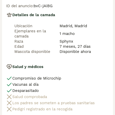
y consultas. Teléfono / Whats app: 641 92 23 90
ID del anuncio
:
bvC-jAiBG
Detalles de la camada
Ubicación
Madrid, Madrid
Ejemplares en la
1 macho
camada
Raza
Sphynx
Edad
7 meses, 27 días
Mascota disponible
Disponible ahora
Salud y médicos
Compromiso de Microchip
Vacunas al día
Desparasitado
Salud comprobada
Los padres se someten a pruebas sanitarias
Pedigrí registrado en la recogida