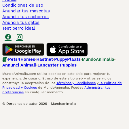
Condiciones de uso
Anunciar tus mascotas
Anuncia tus cachorros
Anuncia tus gatos
Test perro ideal
Pets4Homes
Hastnet
PuppyPlaats
MundoAnimalia
Annunci Animali
Lancaster Puppies
MundoAnimalia.com utiliza cookies en este sitio para mejorar tu
experiencia de usuario. El uso de este sitio web y otros servicios
constituye la aceptación de los
Términos y Condiciones
y
la Política de
Privacidad y Cookies
de MundoAnimalia. Puedes
Administrar tus
preferencias
en cualquier momento.
© Derechos de autor
2026
-
Mundoanimalia