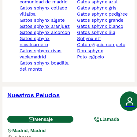
comunidad de madrid
gatos sphynx azul
gatos sphynx collado
gatos sphynx gris
villalba
gatos sphynx pedigree
gatos sphynx algete
gatos sphynx grande
gatos sphynx aranjuez
gatos sphynx blanco
gatos sphynx alcorcon
gatos sphynx lila
gatos sphynx
sphynx elf
navalcarnero
gato egipcio con pelo
gatos sphynx rivas
don sphynx
vaciamadrid
pelo egipcio
gatos sphynx boadilla
del monte
Nuestros Peludos
Mensaje
Llamada
Madrid, Madrid