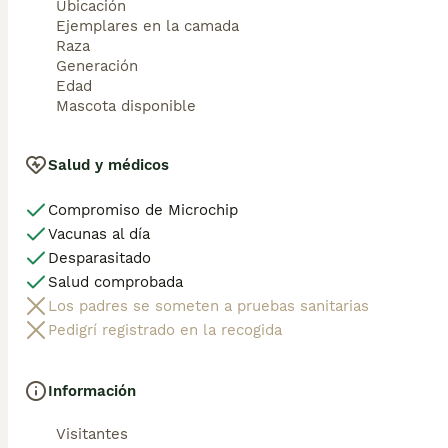
Ubicación
Salamanca, Segovia, Soria, Valladolid, Zamora.Cataluña: Ba
Ejemplares en la camada
Alicante, Castellón de la Plana, Valencia.Extremadura: Bad
Raza
Pontevedra.La Rioja: Logroño.Madrid: Madrid.Murcia: Murci
Generación
(Guipúzcoa), Vitoria (Álava).       

Edad
Mascota disponible
🐾 Cachorros sanos, sociables y criados con mucho cariño.
📲 ¡Pregunta sin compromiso por disponibilidad, fotos y p
Salud y médicos
Compromiso de Microchip
Vacunas al día
Desparasitado
Salud comprobada
Los padres se someten a pruebas sanitarias
Pedigrí registrado en la recogida
Información
Visitantes