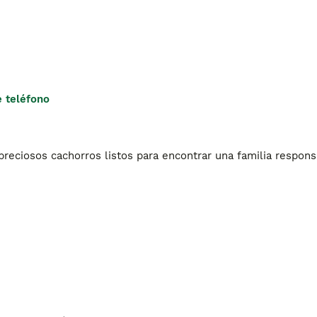
 teléfono
ciosos cachorros listos para encontrar una familia responsa
 Córdoba, Granada, Huelva, Jaén, Málaga, Sevilla.Aragón: Hues
lmas de Gran Canaria, Santa Cruz de Tenerife.Cantabria: 
a, Guadalajara, Toledo.Castilla y León: Ávila, Burgos, León, Pa