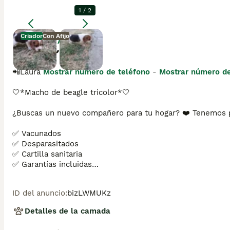
1
/
2
Criador
Con Afijo
Agrandar
Descripción
📲Laura 
Mostrar número de teléfono
 - 
Mostrar número de
🤍*Macho de beagle tricolor*🤍

¿Buscas un nuevo compañero para tu hogar? ❤️ Tenemos pre
✅ Vacunados

✅ Desparasitados

✅ Cartilla sanitaria

✅ Garantías incluidas

✅ Máxima atención y cuidado

ID del anuncio
:
bizLWMUKz
Se hacen envíos a toda España:  Andalucía: Almería, Cádiz,
Detalles de la camada
Zaragoza.Asturias: Oviedo.Baleares: Palma.Canarias: Las Pa
Santander.Castilla-La Mancha: Albacete, Ciudad Real, Cuenc