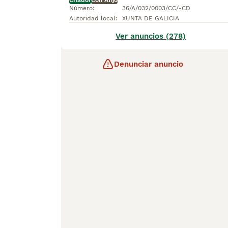
Criador
Con Afijo
Número
:
36/A/032/0003/CC/-CD
Autoridad local
:
XUNTA DE GALICIA
Ver anuncios (278)
Denunciar anuncio