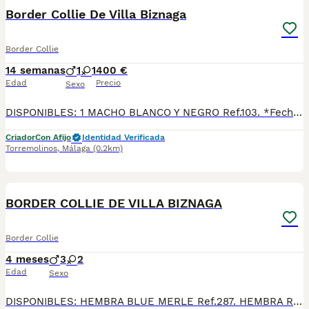
Border Collie De Villa Biznaga
Border Collie
14 semanas
1
1
400 €
Edad
Precio
Sexo
DISPONIBLES: 1 MACHO BLANCO Y NEGRO Ref.103. *Fecha de nacimiento 25/04/2026. Todos nuestros cachorros se entregan con su Cartilla Sanitaria, 3 vacunas, 3 desparasitaciones y la hoja para la inscripción en el LOE para solicitar el pedigree (opcional). Con 5 días de Garantía Vírica y 5 meses de Garantía Genética. Nuestra web: www.villabiznaga.com. Instagram: villabiznaga_bordercollie. Facebook: Villa Biznaga. Para solicitar más información, videos o fotos de algún cachorro o camada en concreto a través de wasap al 606 816 817.
Criador
Con Afijo
Identidad Verificada
Torremolinos
,
Málaga
(0.2km)
40
BORDER COLLIE DE VILLA BIZNAGA
Border Collie
4 meses
3
2
Edad
Sexo
DISPONIBLES: HEMBRA BLUE MERLE Ref.287. HEMBRA RED MERLE Ref.288. MACHO BLUE MERLE Ref.289. MACHO RED MERLE Ref.290. MACHO RED MERLE Ref.291. Fecha de nacimiento 19/03/2026. Todos nuestros cachorros se entregan con su Cartilla Sanitaria, 3 vacunas, 3 desparasitaciones y la hoja para la inscripción en el LOE para solicitar el pedigree (opcional). Con 5 días de Garantía Vírica y 5 meses de Garantía Genética. Nuestra web: www.villabiznaga.com. Instagram: villabiznaga_bordercollie. Facebook: Villa Biznaga. Para solicitar más información, videos o fotos de algún cachorro o camada en concreto a través de wasap al 606 816 817.