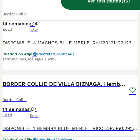
Ver resultados
(
15
)
Border Collie
14 semanas
4
Edad
Sexo
DISPONIBLE: 4 MACHOS BLUE MERLE. Ref.120,121,122,123. Fecha de nacimiento 28/04/2026. BORDER COLLIE DE VILLA BIZNAGA. Todos nuestros cachorros se entregan con su Cartilla Sanitaria, 3 vacunas, 3 desparasitaciones y la hoja para la inscripción en el LOE para solicitar el pedigree (opcional). Con 5 días de Garantía Vírica y 5 meses de Garantía Genética. Nuestra web: www.villabiznaga.com. Instagram: villabiznaga_bordercollie. Facebook: Villa Biznaga. Para solicitar más información, videos o fotos de algún cachorro o camada en concreto a través de wasap al 606 816 817.
Criador
Con Afijo
Identidad Verificada
Torremolinos
,
Málaga
(0.3km)
19
BORDER COLLIE DE VILLA BIZNAGA. Hembra Blue Merle
Border Collie
14 semanas
1
Edad
Sexo
DISPONIBLE: 1 HEMBRA BLUE MERLE TRICOLOR. Ref.292. Fecha de nacimiento 30/03/2026. BORDER COLLIE DE VILLA BIZNAGA. Todos nuestros cachorros se entregan con su Cartilla Sanitaria, 3 vacunas, 3 desparasitaciones y la hoja para la inscripción en el LOE para solicitar el pedigree (opcional). Con 5 días de Garantía Vírica y 5 meses de Garantía Genética. Nuestra web: www.villabiznaga.com. Instagram: villabiznaga_bordercollie. Facebook: Villa Biznaga. Para solicitar más información, videos o fotos de algún cachorro o camada en concreto a través de wasap al 606 816 817.
Criador
Con Afijo
Identidad Verificada