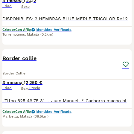
4 meses
2
2
Edad
Sexo
DISPONIBLES: 2 HEMBRAS BLUE MERLE TRICOLOR Ref.296,297. 1 MACHO BLUE MERLE Ref.298. 1 MACHO SABLE Ref.299. *Fecha de nacimiento 09/03/2026. Todos nuestros cachorros se entregan con su Cartilla Sanitaria, 3 vacunas, 3 desparasitaciones y la hoja para la inscripción en el LOE para solicitar el pedigree (opcional). Con 5 días de Garantía Vírica y 5 meses de Garantía Genética. Nuestra web: www.villabiznaga.com. Instagram: villabiznaga_bordercollie. Facebook: Villa Biznaga. Para solicitar más información, videos o fotos de algún cachorro o camada en concreto a través de wasap al 606 816 817.
Criador
Con Afijo
Identidad Verificada
Torremolinos
,
Málaga
(0.2km)
2
Border collie
Border Collie
3 meses
2
250 €
Edad
Precio
Sexo
-Tlfno 625 49 75 31. - Juan Manuel. * Cachorro macho blanco y negro disponible. * Se entrega vacunado y desparasitado con la cartilla veterinaria. * Hacemos revisión veterinaria completa con test de Parvo y coronavirus para garantizar que están sanos.
Criador
Con Afijo
Identidad Verificada
Marbella
,
Málaga
(36.5km)
9