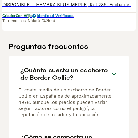
DISPONIBLE.....HEMBRA BLUE MERLE, Ref.285. Fecha de nacimiento 01/03/2026. Todos nuestros cachorros se entregan con su Cartilla Sanitaria, 3 vacunas, 3 desparasitaciones y la hoja para la inscripción en el LOE para solicitar el pedigree (opcional). Con 5 días de Garantía Vírica y 5 meses de Garantía Genética. Nuestra web: www.villabiznaga.com. Instagram: villabiznaga_bordercollie. Facebook: Villa Biznaga. Para solicitar más información, videos o fotos de algún cachorro o camada en concreto a través de wasap al 606 816 817.
Criador
Con Afijo
Identidad Verificada
Torremolinos
,
Málaga
(0.2km)
Preguntas frecuentes
¿Cuánto cuesta un cachorro
de Border Collie?
El coste medio de un cachorro de Border
Collie en España es de aproximadamente
497€, aunque los precios pueden variar
según factores como el pedigrí, la
reputación del criador y la ubicación.
¿Cómo se comporta un