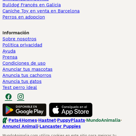
Bulldog Francés en Galicia
Caniche Toy en venta en Barcelona
Perros en adopcion
Información
Sobre nosotros
Politica privacidad
Ayuda
Prensa
Condiciones de uso
Anunciar tus mascotas
Anuncia tus cachorros
Anuncia tus gatos
Test perro ideal
Pets4Homes
Hastnet
PuppyPlaats
MundoAnimalia
Annunci Animali
Lancaster Puppies
MundoAnimalia.com utiliza cookies en este sitio para mejorar tu