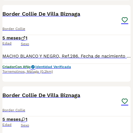
13
Border Collie De Villa Biznaga
Border Collie
5 meses
1
Edad
Sexo
MACHO BLANCO Y NEGRO, Ref.286. Fecha de nacimiento 01/03/2026. Todos nuestros cachorros se entregan con su Cartilla Sanitaria, 3 vacunas, 3 desparasitaciones y la hoja para la inscripción en el LOE para solicitar el pedigree (opcional). Con 5 días de Garantía Vírica y 5 meses de Garantía Genética. Nuestra web: www.villabiznaga.com. Instagram: villabiznaga_bordercollie. Facebook: Villa Biznaga. Para solicitar más información, videos o fotos de algún cachorro o camada en concreto a través de wasap al 606 816 817.
Criador
Con Afijo
Identidad Verificada
Torremolinos
,
Málaga
(0.2km)
13
Border Collie De Villa Biznaga
Border Collie
5 meses
1
Edad
Sexo