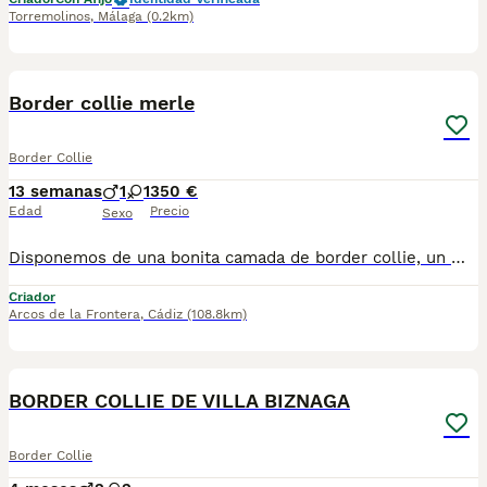
Torremolinos
,
Málaga
(0.2km)
1
Border collie merle
Border Collie
13 semanas
1
1
350 €
Edad
Precio
Sexo
Disponemos de una bonita camada de border collie, un macho y una hembra disponibles. Colores blue merle y tricolor. Se entregan vacunados y desparacitados acorde a su edad . Enviamos a toda España . Podemos mandarte fotos y vídeos detallados de cada uno, para más información a través de WhatsApp, atendertemos a la mayor brevedad posible.
Criador
Arcos de la Frontera
,
Cádiz
(108.8km)
40
BORDER COLLIE DE VILLA BIZNAGA
Border Collie