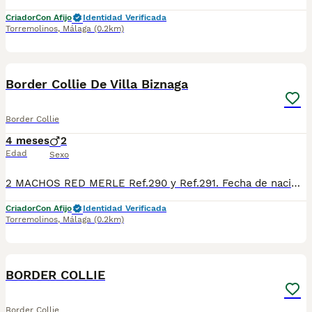
Criador
Con Afijo
Identidad Verificada
Torremolinos
,
Málaga
(0.2km)
35
Border Collie De Villa Biznaga
Border Collie
4 meses
2
Edad
Sexo
2 MACHOS RED MERLE Ref.290 y Ref.291. Fecha de nacimiento 19/03/2026. Todos nuestros cachorros se entregan con su Cartilla Sanitaria, 3 vacunas, 3 desparasitaciones y la hoja para la inscripción en el LOE para solicitar el pedigree (opcional). Con 5 días de Garantía Vírica y 5 meses de Garantía Genética. Nuestra web: www.villabiznaga.com. Instagram: villabiznaga_bordercollie. Facebook: Villa Biznaga. Para solicitar más información, videos o fotos de algún cachorro o camada en concreto a través de wasap al 606 816 817.
Criador
Con Afijo
Identidad Verificada
Torremolinos
,
Málaga
(0.2km)
5
BORDER COLLIE
Border Collie