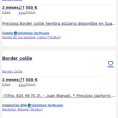
3 meses
1
550 €
Edad
Precio
Sexo
Preciosa Border collie hembra pizzarra disponible en Guau Gazul. Ubicada en Alcalá de los Gazules, Cádiz. También hacemos envíos. Para más información contacta con nosotros
Criador
Identidad Verificada
Alcalá de los Gazules
,
Cádiz
(110.8km)
1
Border collie
Border Collie
3 meses
1
500 €
Edad
Precio
Sexo
-Tlfno. 625 49 75 31. - Juan Manuel. * Precioso cachorro bicolor listo para entregar. * Criamos a nuestros cachorros en un ambiente familiar, por lo que tienen sociabilización con niños y con otros. * Llevan vacunas al día según edad y también la desparasitación. * Se entregan con la cartilla veterinaria sellada por el veterinario. .
Criador
Con Afijo
Identidad Verificada
Marbella
,
Málaga
(36.5km)