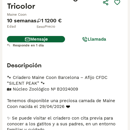
Tricolor
Maine Coon
10 semanas
1
1200 €
Edad
Precio
Sexo
Mensaje
Llamada
Responde en 1 día
Descripción
🐾 Criadero Maine Coon Barcelona – Afijo CFDC 
“SILENT PEAK” 🐾

🏡 Núcleo Zoológico Nº B2024009

Tenemos disponible una preciosa camada de Maine 
Coon nacida el 29/04/2026 ❤️

✨ Se puede visitar el criadero con cita previa para 
conocer a los gatitos y a sus padres, en un entorno 
familiar y cuidado.
