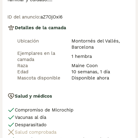
Los cachorros se entregan con:

ID del anuncio
:
aZ7OjOxi6
✅ Pedigrí de compañía

✅ Microchip

Detalles de la camada
✅ Cartilla sanitaria

✅ Vacunas correspondientes a la edad

Ubicación
Montornés del Vallés,
✅ Desparasitación interna y externa

Barcelona
✅ Garantía y seguimiento del criadero

Ejemplares en la
1 hembra
camada
🐱 Camada disponible:

Raza
Maine Coon
🌸 2 hembras tricolor (1 reservada)

Edad
10 semanas, 1 día
🖤 1 macho black smoke (humo negro)

Mascota disponible
Disponible ahora
Si buscas un Maine Coon criado con cariño, socializado 
y con todos los cuidados necesarios, estaremos 
Salud y médicos
encantados de darte más información.

Compromiso de Microchip
📩 Más información por privado
Vacunas al día
Desparasitado
Salud comprobada