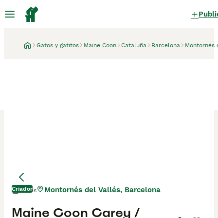
Publi
Gatos y gatitos
Maine Coon
Cataluña
Barcelona
Montornés d
Criador
Montornés del Vallés, Barcelona
1 mes
Mamá
Mamá
Maine Coon Carey /