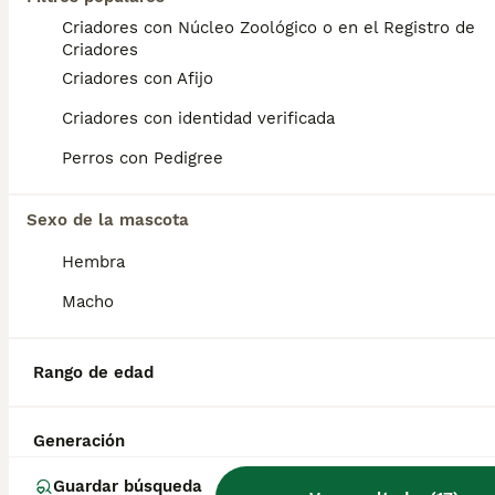
Criadores con Núcleo Zoológico o en el Registro de
Nueva camada de maltipoo dos machos , nacidos el 7 de junio. se entregan vacunados, con dos desparacitados y con cartilla y revisión veterinaria. Para mas información por wasap al 610704512.
Criadores
Criadores con Afijo
Criador
Málaga
,
Málaga
(114.5km)
Criadores con identidad verificada
9
Perros con Pedigree
MALTIPOO MACHOS
Sexo de la mascota
Maltipoo
Hembra
4 semanas
2
1200 €
Edad
Precio
Sexo
Macho
🐶💙 MALTIPOO MACHOS DISPONIBLES EN MASCOTAS DEL SUR 💙🐶 ¿Buscas un compañero pequeño, cariñoso e inteligente? En Mascotas del Sur tenemos disponibles preciosos Maltipoo machos, criados con dedicación, cariño y en un ambiente familiar donde reciben la mejor atención desde sus primeros días de vida. Somos un criadero con Núcleo Zoológico autorizado, licencia de apertura y código de explotación, ofreciendo confianza, transparencia y todas las garantías para que puedas incorporar a tu familia un cachorro criado de forma responsable. 📍 Ubicados en Sevilla 📞 611 723 226 📸 Instagram: @mimascotasdelsur057 Descubre más fotos y vídeos reales de nuestros cachorros. Nuestros cachorros se entregan: ✅ Revisados por veterinario. ✅ Con microchip. ✅ Pasaporte y cartilla sanitaria. ✅ Vacunados y desparasitados. ✅ Contrato con garantías víricas y congénitas. 🚚 Realizamos envíos a toda España. (El coste del transporte no está incluido en el precio del cachorro). También ofrecemos: 🏡 Recogida en nuestras instalaciones. 📱 Videollamada para conocer al cachorro antes de realizar la reserva. 🔒 Posibilidad de reserva y pago contrareembolso. 💶 El precio publicado en el anuncio es el precio real. 🐾 Nuestros Maltipoo crecen rodeados de cariño, con una excelente socialización y todos los cuidados necesarios para que lleguen sanos, equilibrados y perfectamente adaptados a su nueva familia. Solo atendemos a personas realmente interesadas en ofrecer un hogar responsable, lleno de amor y compromiso para toda la vida. #Maltipoo #MaltipooMacho #MaltipooEspaña #CachorrosMaltipoo #PerrosDeCompañia #MascotasDelSur057 #MascotasDelSur #CachorrosSevilla #CriaderoAutorizado #NucleoZoologico #CachorrosConAmor #PerrosFelices #CachorrosEspaña #AmorAnimal #PerrosPequeños
Rango de edad
Criador
Con Afijo
Lebrija
,
Sevilla
(49.2km)
Generación
11
Guardar búsqueda
MALTIPOO