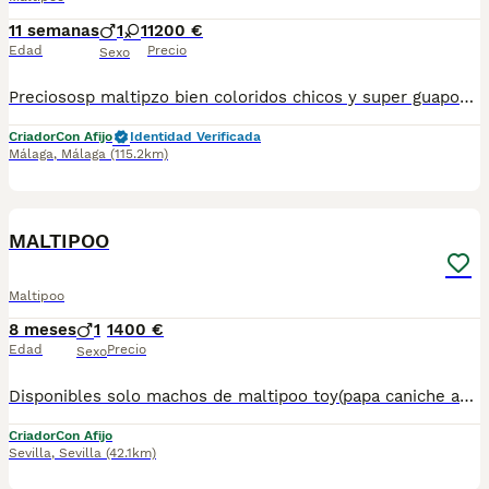
11 semanas
1
1
1200 €
Edad
Precio
Sexo
Preciososp maltipzo bien coloridos chicos y super guapos padres de 2 kilos mu7 chioca ...para mas información llámame al 615080706
Criador
Con Afijo
Identidad Verificada
Málaga
,
Málaga
(115.2km)
1
MALTIPOO
Maltipoo
8 meses
1
1400 €
Edad
Precio
Sexo
Disponibles solo machos de maltipoo toy(papa caniche asiático y mamá bichon maltes toy) . Listos para entregar.Posibilidad de envío en la Península. Mas información llamadas o WhatsApp 672 74 54 09 Pvp 1.400€
Criador
Con Afijo
Sevilla
,
Sevilla
(42.1km)