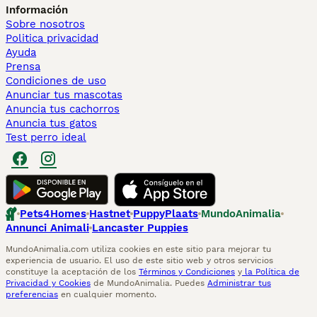
Información
Sobre nosotros
Politica privacidad
Ayuda
Prensa
Condiciones de uso
Anunciar tus mascotas
Anuncia tus cachorros
Anuncia tus gatos
Test perro ideal
Pets4Homes
Hastnet
PuppyPlaats
MundoAnimalia
Annunci Animali
Lancaster Puppies
MundoAnimalia.com utiliza cookies en este sitio para mejorar tu
experiencia de usuario. El uso de este sitio web y otros servicios
constituye la aceptación de los
Términos y Condiciones
y
la Política de
Privacidad y Cookies
de MundoAnimalia. Puedes
Administrar tus
preferencias
en cualquier momento.