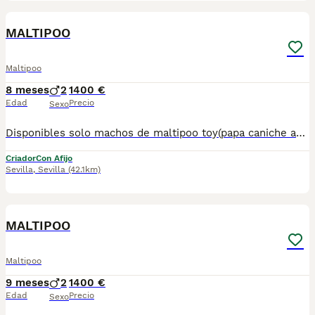
1
MALTIPOO
Maltipoo
8 meses
2
1400 €
Edad
Precio
Sexo
Disponibles solo machos de maltipoo toy(papa caniche asiático y mamá bichon maltes toy) . Listos para entregar.Posibilidad de envío en la Península. Mas información llamadas o WhatsApp 672 74 54 09 Pvp 1.400€
Criador
Con Afijo
Sevilla
,
Sevilla
(42.1km)
1
MALTIPOO
Maltipoo
9 meses
2
1400 €
Edad
Precio
Sexo