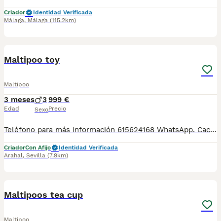
Criador
Identidad Verificada
Málaga
,
Málaga
(115.2km)
1
3
Maltipoo toy
Maltipoo
3 meses
3
999 €
Edad
Precio
Sexo
Teléfono para más información 615624168 WhatsApp. Cachorros maltipoo solo machos. Nuestra manera de trabajar siempre está basada en una cria y selección responsable respetando en todo momento el bienestar animal y criando a nuestros peques en un ambiente familiar. Se entregan con 60 dias en adelante desparasitados con cartilla y revisión veterinaria. Garantía sanitaria frente enfermedades viricas desde que salen de casa y durante el periodo de incubación. Entregamos en toda España, disponemos de transporte de mascotas legalizado, totalmente acondicionado y siempre bajo la supervision de profesionales.
Criador
Con Afijo
Identidad Verificada
Arahal
,
Sevilla
(7.9km)
2
Maltipoos tea cup
Maltipoo