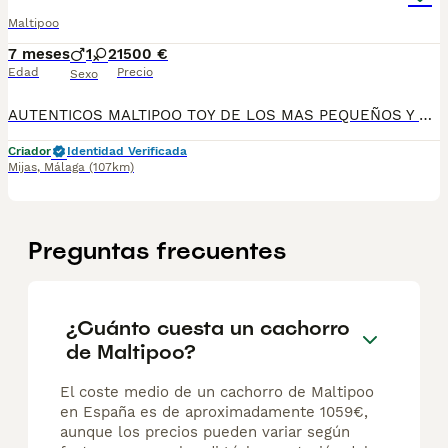
Maltipoo
7 meses
1
2
1500 €
Edad
Precio
Sexo
AUTENTICOS MALTIPOO TOY DE LOS MAS PEQUEÑOS Y PELUDITOS, COLOR BLANCO Y CREMA, PRECIOSOS Y CRIADOS EN CASA, TOTALMENTE FAMILIAR. CONTROLADOS POR VETERINARIOS.
Criador
Identidad Verificada
Mijas
,
Málaga
(107km)
Preguntas frecuentes
¿Cuánto cuesta un cachorro
de Maltipoo?
El coste medio de un cachorro de Maltipoo
en España es de aproximadamente 1059€,
aunque los precios pueden variar según