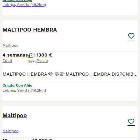
Lebrija
,
Sevilla
(49.2km)
9
MALTIPOO HEMBRA
Maltipoo
4 semanas
1
1300 €
Edad
Precio
Sexo
MALTIPOO HEMBRA 🩷 🐶🌸 MALTIPOO HEMBRA DISPONIBLE EN MASCOTAS DEL SUR 🌸🐶 En Mascotas del Sur tenemos disponible una preciosa Maltipoo hembra, criada con mucho cariño, atención personalizada y en un ambiente familiar, donde recibe todos los cuidados necesarios para crecer sana, feliz y bien socializada. Somos un criadero con Núcleo Zoológico autorizado, licencia de apertura y código de explotación, ofreciendo confianza, transparencia y todas las garantías en cada uno de nuestros cachorros. 📍 Ubicados en Sevilla 📞 611 723 226 📸 Instagram: @mimascotasdelsur057 Descubre más fotos y vídeos reales de nuestros cachorros. Nuestra cachorrita se entrega: ✅ Revisada por veterinario. ✅ Con microchip. ✅ Pasaporte y cartilla sanitaria. ✅ Vacunada y desparasitada. ✅ Contrato con garantías víricas y congénitas. 🚚 Realizamos envíos a toda España. (El transporte no está incluido en el precio del cachorro). También ofrecemos: 🏡 Recogida en nuestras instalaciones. 📱 Videollamada antes de la reserva. 🔒 Posibilidad de reserva y pago contrareembolso. 💶 El precio publicado es el precio real. 🐾 Criada con cariño, socialización y atención diaria para que llegue perfectamente adaptada a su nuevo hogar. Solo buscamos familias responsables que le ofrezcan una vida llena de amor y cuidados. #Maltipoo #MaltipooHembra #MaltipooEspaña #CachorroMaltipoo #PerrosDeCompañia #MascotasDelSur057 #MascotasDelSur #CachorrosSevilla #CriaderoAutorizado #NucleoZoologico #PerrosFelices #CachorrosEspaña #AmorAnimal
Criador
Con Afijo
Lebrija
,
Sevilla
(49.2km)
3
Maltipoo
Maltipoo