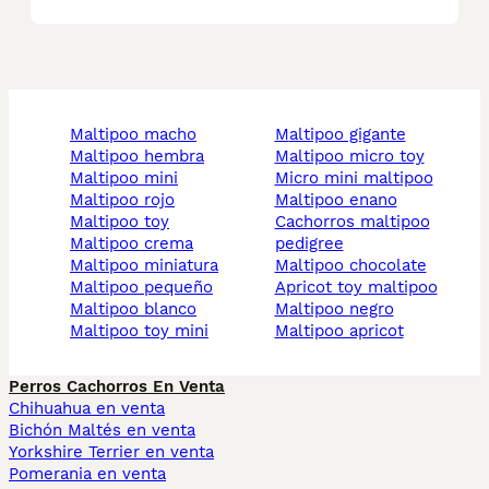
maltipoo macho
maltipoo gigante
maltipoo hembra
maltipoo micro toy
maltipoo mini
micro mini maltipoo
maltipoo rojo
maltipoo enano
maltipoo toy
cachorros maltipoo
maltipoo crema
pedigree
maltipoo miniatura
maltipoo chocolate
maltipoo pequeño
apricot toy maltipoo
maltipoo blanco
maltipoo negro
maltipoo toy mini
maltipoo apricot
Perros Cachorros En Venta
Chihuahua en venta
Bichón Maltés en venta
Yorkshire Terrier en venta
Pomerania en venta