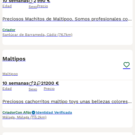
10 semanas
2
990 €
Edad
Precio
Sexo
Preciosos Machitos de Maltipoo. Somos profesionales con años de experiencia. Diariamente mimamos y supervisamos a nuestros cachorritos. Entregamos con Revisión Veterinaria, Factura de compra, garantía vírica, formulario de reconocimiento de raza pura, junto con su cartilla de vacunación y desparasitacion al día de la entrega. Hacemos envíos a toda la península y Baleares mediante servicio propio de transporte. Posibilidad de pago contrareembolso. Para más información no dude en contactar con nosotros. TLF: 649297709. Solo atiendo wasap o tlf. Gracias
Criador
Sanlúcar de Barrameda
,
Cádiz
(76.7km)
5
Maltipos
Maltipoo
10 semanas
2
2
1200 €
Edad
Precio
Sexo
Preciosos cachorritos maltipo toys unas bellezas colores difuminados muy guapos machos y hembras se entregan al dia de todo para mas información llámame al 615080706
Criador
Con Afijo
Identidad Verificada
Málaga
,
Málaga
(115.2km)
3