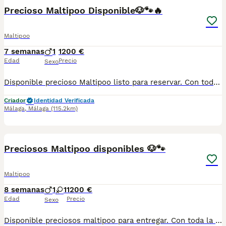
Precioso Maltipoo Disponible🐶🐾🔥
Maltipoo
7 semanas
1
1200 €
Edad
Precio
Sexo
Disponible precioso Maltipoo listo para reservar. Con toda la documentación al día, vacunado,desparasitado y con la cartilla adecuada a su edad. Estamos en Sevilla, también disponemos de transporte. Criados en ambiente familiar súper cariñosos y sociables. Pregunten sin compromiso
Criador
Identidad Verificada
Málaga
,
Málaga
(115.2km)
3
Preciosos Maltipoo disponibles 🐶🐾
Maltipoo
8 semanas
1
1
1200 €
Edad
Precio
Sexo
Disponible preciosos maltipoo para entregar. Con toda la documentación al día, vacunado,desparasitado y con la cartilla adecuada a su edad. Estamos en Sevilla, también disponemos de transporte. Criados en ambiente familiar súper cariñosos y sociables. Pregunten sin compromiso