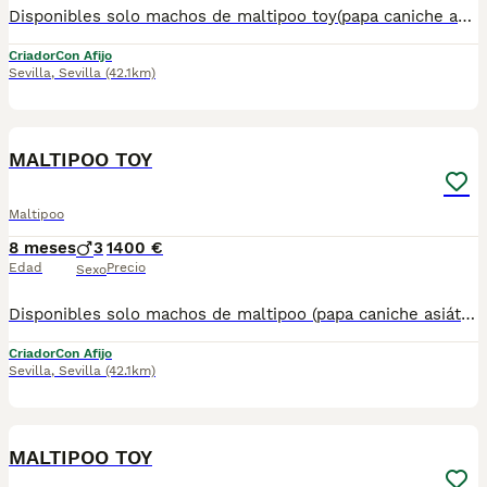
Disponibles solo machos de maltipoo toy(papa caniche asiático y mamá bichon maltes toy) . Listos para entregar.Posibilidad de envío en la Península. Mas información llamadas o WhatsApp 672 74 54 09 Pvp 1.400€
Criador
Con Afijo
Sevilla
,
Sevilla
(42.1km)
1
MALTIPOO TOY
Maltipoo
8 meses
3
1400 €
Edad
Precio
Sexo
Disponibles solo machos de maltipoo (papa caniche asiático y mamá bichon maltes toy) . Listos para entregar.Posibilidad de envío en la Península. Mas información llamadas o WhatsApp 672 74 54 09 Pvp 1.400
Criador
Con Afijo
Sevilla
,
Sevilla
(42.1km)
2
MALTIPOO TOY